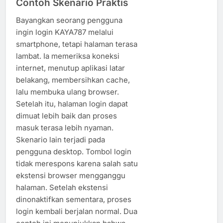
Contoh Skenario Praktis
Bayangkan seorang pengguna
ingin login KAYA787 melalui
smartphone, tetapi halaman terasa
lambat. Ia memeriksa koneksi
internet, menutup aplikasi latar
belakang, membersihkan cache,
lalu membuka ulang browser.
Setelah itu, halaman login dapat
dimuat lebih baik dan proses
masuk terasa lebih nyaman.
Skenario lain terjadi pada
pengguna desktop. Tombol login
tidak merespons karena salah satu
ekstensi browser mengganggu
halaman. Setelah ekstensi
dinonaktifkan sementara, proses
login kembali berjalan normal. Dua