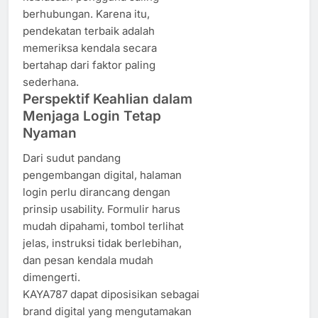
berhubungan. Karena itu,
pendekatan terbaik adalah
memeriksa kendala secara
bertahap dari faktor paling
sederhana.
Perspektif Keahlian dalam
Menjaga Login Tetap
Nyaman
Dari sudut pandang
pengembangan digital, halaman
login perlu dirancang dengan
prinsip usability. Formulir harus
mudah dipahami, tombol terlihat
jelas, instruksi tidak berlebihan,
dan pesan kendala mudah
dimengerti.
KAYA787 dapat diposisikan sebagai
brand digital yang mengutamakan