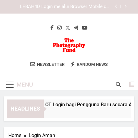
Skip
Panduan Menjaga Keamanan Password saat
to
Login KAYA787
content
Panduan Menjaga Kerahasiaan Informasi saat
Menggunakan KAYA787 Login
Panduan EDWINSLOT Login bagi Pengguna Baru
secara Aman dan Terarah
LEBAH4D Login melalui Browser Mobile dan
Desktop untuk Akses yang Lebih Fleksibel
The
The Photography Fund Menyediakan
Panduan Menjaga Keamanan Password saat
NEWSLETTER
RANDOM NEWS
Login KAYA787
Photography
Dukungan Bagi Fotografer Kreatif.
Panduan Menjaga Kerahasiaan Informasi saat
Sumber Daya Dan Peluang Pendanaan
Menggunakan KAYA787 Login
Fund
MENU
Bagi Seniman Visual.
anduan EDWINSLOT Login bagi Pengguna Baru secara Aman 
HEADLINES
 Weeks Ago
Home
Login Aman