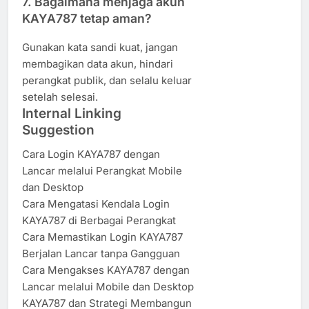
7. Bagaimana menjaga akun
KAYA787 tetap aman?
Gunakan kata sandi kuat, jangan
membagikan data akun, hindari
perangkat publik, dan selalu keluar
setelah selesai.
Internal Linking
Suggestion
Cara Login KAYA787 dengan
Lancar melalui Perangkat Mobile
dan Desktop
Cara Mengatasi Kendala Login
KAYA787 di Berbagai Perangkat
Cara Memastikan Login KAYA787
Berjalan Lancar tanpa Gangguan
Cara Mengakses KAYA787 dengan
Lancar melalui Mobile dan Desktop
KAYA787 dan Strategi Membangun