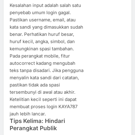
Kesalahan input adalah salah satu
penyebab umum login gagal.
Pastikan username, email, atau
kata sandi yang dimasukkan sudah
benar. Perhatikan huruf besar,
huruf kecil, angka, simbol, dan
kemungkinan spasi tambahan.
Pada perangkat mobile, fitur
autocorrect kadang mengubah
teks tanpa disadari. Jika pengguna
menyalin kata sandi dari catatan,
pastikan tidak ada spasi
tersembunyi di awal atau akhir.
Ketelitian kecil seperti ini dapat
membuat proses login KAYA787
jauh lebih lancar.
Tips Kelima: Hindari
Perangkat Publik