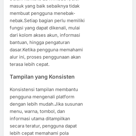
masuk yang baik sebaiknya tidak
membuat pengguna menebak-
nebak.Setiap bagian perlu memiliki
fungsi yang dapat dikenali, mulai
dari kolom akses akun, informasi
bantuan, hingga pengaturan
dasar.Ketika pengguna memahami
alur ini, proses penggunaan akan
terasa lebih cepat.
Tampilan yang Konsisten
Konsistensi tampilan membantu
pengguna mengenali platform
dengan lebih mudah.Jika susunan
menu, warna, tombol, dan
informasi utama ditampilkan
secara teratur, pengguna dapat
lebih cepat memahami pola