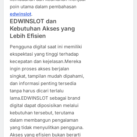
poin utama dalam pembahasan
edwinslot
.
EDWINSLOT dan
Kebutuhan Akses yang
Lebih Efisien
Pengguna digital saat ini memiliki
ekspektasi yang tinggi terhadap
kecepatan dan kejelasan.Mereka
ingin proses akses berjalan
singkat, tampilan mudah dipahami,
dan informasi penting tersedia
tanpa harus dicari terlalu
lama.EDWINSLOT sebagai brand
digital dapat diposisikan melalui
kebutuhan tersebut, terutama
dalam membangun pengalaman
yang tidak menyulitkan pengguna.
Akses yang efisien bukan berarti