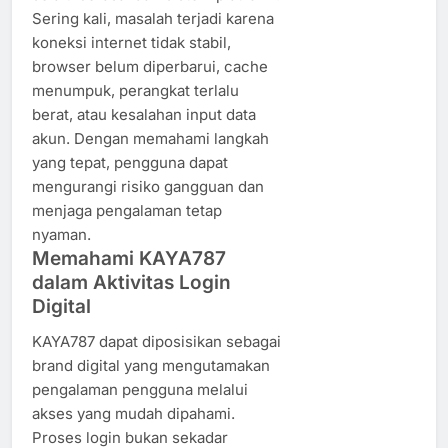
Sering kali, masalah terjadi karena
koneksi internet tidak stabil,
browser belum diperbarui, cache
menumpuk, perangkat terlalu
berat, atau kesalahan input data
akun. Dengan memahami langkah
yang tepat, pengguna dapat
mengurangi risiko gangguan dan
menjaga pengalaman tetap
nyaman.
Memahami KAYA787
dalam Aktivitas Login
Digital
KAYA787 dapat diposisikan sebagai
brand digital yang mengutamakan
pengalaman pengguna melalui
akses yang mudah dipahami.
Proses login bukan sekadar