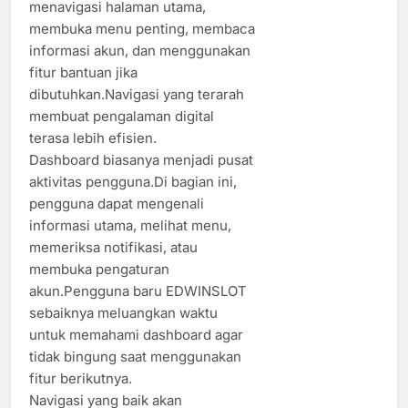
menavigasi halaman utama,
membuka menu penting, membaca
informasi akun, dan menggunakan
fitur bantuan jika
dibutuhkan.Navigasi yang terarah
membuat pengalaman digital
terasa lebih efisien.
Dashboard biasanya menjadi pusat
aktivitas pengguna.Di bagian ini,
pengguna dapat mengenali
informasi utama, melihat menu,
memeriksa notifikasi, atau
membuka pengaturan
akun.Pengguna baru EDWINSLOT
sebaiknya meluangkan waktu
untuk memahami dashboard agar
tidak bingung saat menggunakan
fitur berikutnya.
Navigasi yang baik akan