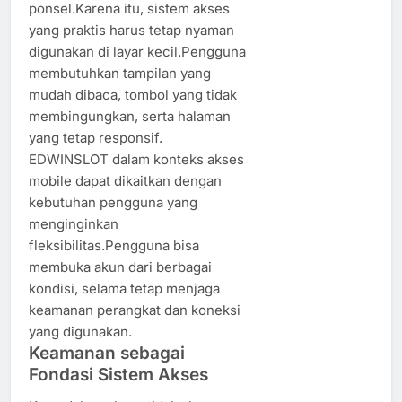
ponsel.Karena itu, sistem akses
yang praktis harus tetap nyaman
digunakan di layar kecil.Pengguna
membutuhkan tampilan yang
mudah dibaca, tombol yang tidak
membingungkan, serta halaman
yang tetap responsif.
EDWINSLOT dalam konteks akses
mobile dapat dikaitkan dengan
kebutuhan pengguna yang
menginginkan
fleksibilitas.Pengguna bisa
membuka akun dari berbagai
kondisi, selama tetap menjaga
keamanan perangkat dan koneksi
yang digunakan.
Keamanan sebagai
Fondasi Sistem Akses