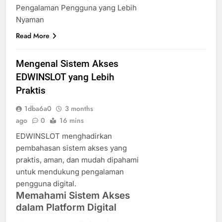
Pengalaman Pengguna yang Lebih
Nyaman
Read More
Mengenal Sistem Akses
EDWINSLOT yang Lebih
Praktis
1dba6a0
3 months
ago
0
16 mins
EDWINSLOT menghadirkan
pembahasan sistem akses yang
praktis, aman, dan mudah dipahami
untuk mendukung pengalaman
pengguna digital.
Memahami Sistem Akses
dalam Platform Digital