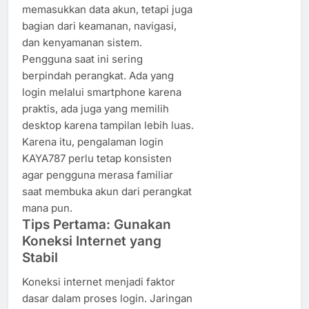
memasukkan data akun, tetapi juga
bagian dari keamanan, navigasi,
dan kenyamanan sistem.
Pengguna saat ini sering
berpindah perangkat. Ada yang
login melalui smartphone karena
praktis, ada juga yang memilih
desktop karena tampilan lebih luas.
Karena itu, pengalaman login
KAYA787 perlu tetap konsisten
agar pengguna merasa familiar
saat membuka akun dari perangkat
mana pun.
Tips Pertama: Gunakan
Koneksi Internet yang
Stabil
Koneksi internet menjadi faktor
dasar dalam proses login. Jaringan