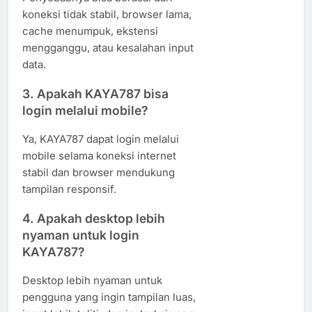
koneksi tidak stabil, browser lama,
cache menumpuk, ekstensi
mengganggu, atau kesalahan input
data.
3. Apakah KAYA787 bisa
login melalui mobile?
Ya, KAYA787 dapat login melalui
mobile selama koneksi internet
stabil dan browser mendukung
tampilan responsif.
4. Apakah desktop lebih
nyaman untuk login
KAYA787?
Desktop lebih nyaman untuk
pengguna yang ingin tampilan luas,