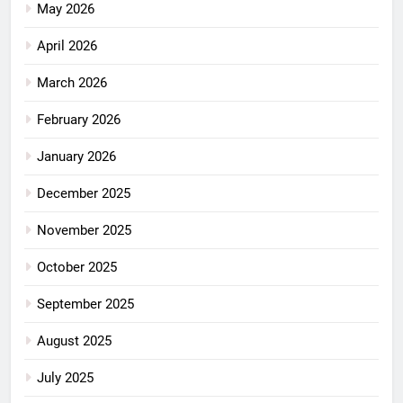
May 2026
April 2026
March 2026
February 2026
January 2026
December 2025
November 2025
October 2025
September 2025
August 2025
July 2025