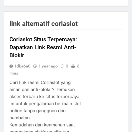
link alternatif corlaslot
Corlaslot Situs Terpercaya:
Dapatkan Link Resmi Anti-
Blokir
1dba6a0
1 year ago
0
6
mins
Cari link resmi Corlaslot yang
aman dan anti-blokir? Temukan
akses terbaru ke situs terpercaya
ini untuk pengalaman bermain slot
online tanpa gangguan dan
hambatan.
Kemudahan dan keamanan saat
mengakses platform hiburan