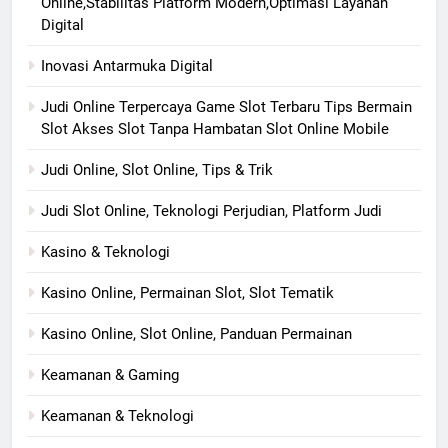
Online,Stabilitas Platform Modern,Optimasi Layanan
Digital
Inovasi Antarmuka Digital
Judi Online Terpercaya Game Slot Terbaru Tips Bermain
Slot Akses Slot Tanpa Hambatan Slot Online Mobile
Judi Online, Slot Online, Tips & Trik
Judi Slot Online, Teknologi Perjudian, Platform Judi
Kasino & Teknologi
Kasino Online, Permainan Slot, Slot Tematik
Kasino Online, Slot Online, Panduan Permainan
Keamanan & Gaming
Keamanan & Teknologi