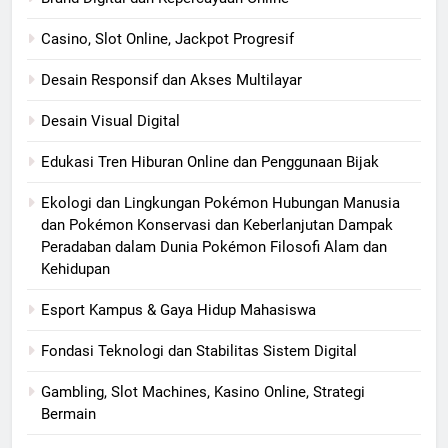
Casino, Slot Online, Jackpot Progresif
Desain Responsif dan Akses Multilayar
Desain Visual Digital
Edukasi Tren Hiburan Online dan Penggunaan Bijak
Ekologi dan Lingkungan Pokémon Hubungan Manusia
dan Pokémon Konservasi dan Keberlanjutan Dampak
Peradaban dalam Dunia Pokémon Filosofi Alam dan
Kehidupan
Esport Kampus & Gaya Hidup Mahasiswa
Fondasi Teknologi dan Stabilitas Sistem Digital
Gambling, Slot Machines, Kasino Online, Strategi
Bermain