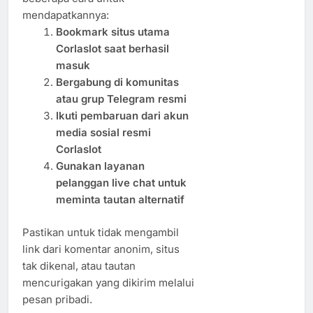
mendapatkannya:
Bookmark situs utama
Corlaslot saat berhasil
masuk
Bergabung di komunitas
atau grup Telegram resmi
Ikuti pembaruan dari akun
media sosial resmi
Corlaslot
Gunakan layanan
pelanggan live chat untuk
meminta tautan alternatif
Pastikan untuk tidak mengambil
link dari komentar anonim, situs
tak dikenal, atau tautan
mencurigakan yang dikirim melalui
pesan pribadi.