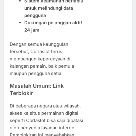
Sistem keamanan berlapis
untuk melindungi data
pengguna
Dukungan pelanggan aktif
24 jam
Dengan semua keunggulan
tersebut, Corlaslot terus
membangun kepercayaan di
kalangan pemain, baik pemula
maupun pengguna setia.
Masalah Umum: Link
Terblokir
Di beberapa negara atau wilayah,
akses ke situs permainan digital
seperti Corlaslot bisa saja dibatasi
oleh penyedia layanan internet.
Pemblokiran ini menyebabkan