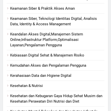
Keamanan Siber & Praktik Akses Aman
Keamanan Siber, Teknologi Identitas Digital, Analisis
Data, Identity & Access Management
Keandalan Akses Digital,Manajemen Sistem
Online,Infrastruktur Platform,Optimalisasi
Layanan,Pengalaman Pengguna
Kebiasaan Digital Sehat & Manajemen Risiko
Kemudahan Akses dan Pengalaman Pengguna
Kerahasiaan Data dan Higiene Digital
Kesehatan & Nutrisi
Kesehatan dan Kebugaran Gaya Hidup Sehat Musim dan
Kesehatan Perawatan Diri Nutrisi dan Diet