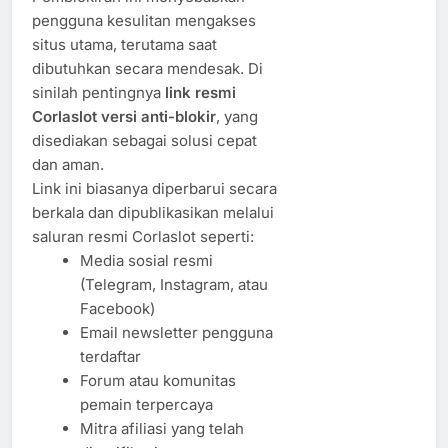
pengguna kesulitan mengakses
situs utama, terutama saat
dibutuhkan secara mendesak. Di
sinilah pentingnya
link resmi
Corlaslot versi anti-blokir
, yang
disediakan sebagai solusi cepat
dan aman.
Link ini biasanya diperbarui secara
berkala dan dipublikasikan melalui
saluran resmi Corlaslot seperti:
Media sosial resmi
(Telegram, Instagram, atau
Facebook)
Email newsletter pengguna
terdaftar
Forum atau komunitas
pemain terpercaya
Mitra afiliasi yang telah