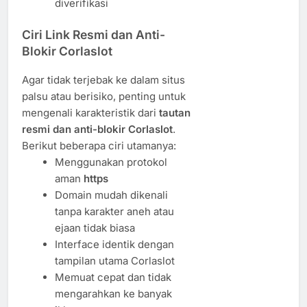
diverifikasi
Ciri Link Resmi dan Anti-
Blokir Corlaslot
Agar tidak terjebak ke dalam situs
palsu atau berisiko, penting untuk
mengenali karakteristik dari
tautan
resmi dan anti-blokir Corlaslot
.
Berikut beberapa ciri utamanya:
Menggunakan protokol
aman
https
Domain mudah dikenali
tanpa karakter aneh atau
ejaan tidak biasa
Interface identik dengan
tampilan utama Corlaslot
Memuat cepat dan tidak
mengarahkan ke banyak