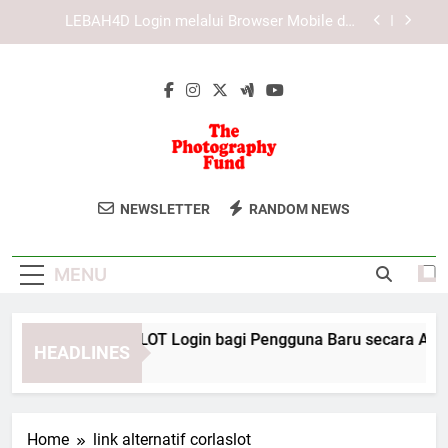
Skip
Panduan Menjaga Keamanan Password saat
to
Login KAYA787
content
Panduan Menjaga Kerahasiaan Informasi saat
Menggunakan KAYA787 Login
Panduan EDWINSLOT Login bagi Pengguna Baru
secara Aman dan Terarah
LEBAH4D Login melalui Browser Mobile dan
Desktop untuk Akses yang Lebih Fleksibel
The
The Photography Fund Menyediakan
Panduan Menjaga Keamanan Password saat
NEWSLETTER
RANDOM NEWS
Login KAYA787
Photography
Dukungan Bagi Fotografer Kreatif.
Panduan Menjaga Kerahasiaan Informasi saat
Sumber Daya Dan Peluang Pendanaan
Menggunakan KAYA787 Login
Fund
MENU
Bagi Seniman Visual.
nduan EDWINSLOT Login bagi Pengguna Baru secara Aman d
HEADLINES
Weeks Ago
Home
link alternatif corlaslot