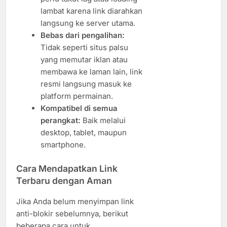
lambat karena link diarahkan
langsung ke server utama.
Bebas dari pengalihan:
Tidak seperti situs palsu
yang memutar iklan atau
membawa ke laman lain, link
resmi langsung masuk ke
platform permainan.
Kompatibel di semua
perangkat:
Baik melalui
desktop, tablet, maupun
smartphone.
Cara Mendapatkan Link
Terbaru dengan Aman
Jika Anda belum menyimpan link
anti-blokir sebelumnya, berikut
beberapa cara untuk