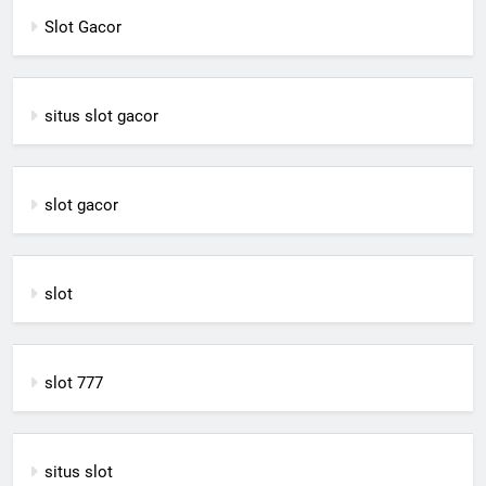
Slot Gacor
situs slot gacor
slot gacor
slot
slot 777
situs slot