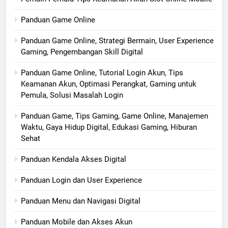
Panduan Game Online
Panduan Game Online, Strategi Bermain, User Experience
Gaming, Pengembangan Skill Digital
Panduan Game Online, Tutorial Login Akun, Tips
Keamanan Akun, Optimasi Perangkat, Gaming untuk
Pemula, Solusi Masalah Login
Panduan Game, Tips Gaming, Game Online, Manajemen
Waktu, Gaya Hidup Digital, Edukasi Gaming, Hiburan
Sehat
Panduan Kendala Akses Digital
Panduan Login dan User Experience
Panduan Menu dan Navigasi Digital
Panduan Mobile dan Akses Akun