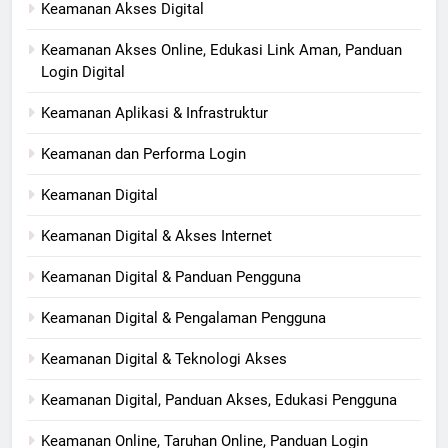
Keamanan Akses Digital
Keamanan Akses Online, Edukasi Link Aman, Panduan
Login Digital
Keamanan Aplikasi & Infrastruktur
Keamanan dan Performa Login
Keamanan Digital
Keamanan Digital & Akses Internet
Keamanan Digital & Panduan Pengguna
Keamanan Digital & Pengalaman Pengguna
Keamanan Digital & Teknologi Akses
Keamanan Digital, Panduan Akses, Edukasi Pengguna
Keamanan Online, Taruhan Online, Panduan Login