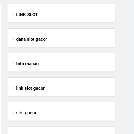
LINK SLOT
dana slot gacor
toto macau
link slot gacor
slot gacor