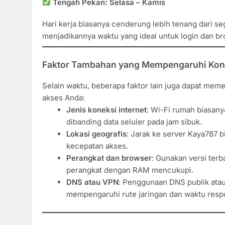
Tengah Pekan: Selasa – Kamis
Hari kerja biasanya cenderung lebih tenang dari segi
menjadikannya waktu yang ideal untuk login dan br
Faktor Tambahan yang Mempengaruhi Kon
Selain waktu, beberapa faktor lain juga dapat meme
akses Anda:
Jenis koneksi internet
: Wi-Fi rumah biasanya
dibanding data seluler pada jam sibuk.
Lokasi geografis
: Jarak ke server Kaya787 
kecepatan akses.
Perangkat dan browser
: Gunakan versi ter
perangkat dengan RAM mencukupi.
DNS atau VPN
: Penggunaan DNS publik ata
mempengaruhi rute jaringan dan waktu resp