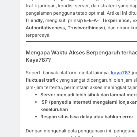
trafik jaringan, kondisi server, dan strategi yang da
pengalaman pengguna tetap optimal. Artikel ini ditu
friendly
, mengikuti prinsip
E-E-A-T (Experience, Ex
Authoritativeness, Trustworthiness)
, dan dirangku
terpercaya.
Mengapa Waktu Akses Berpengaruh terhad
Kaya787?
Seperti banyak platform digital lainnya,
kaya787
ju
fluktuasi trafik
yang sangat dipengaruhi oleh jam s
jam-jam tertentu, permintaan akses meningkat taja
Server menjadi lebih sibuk dan lambat me
ISP (penyedia internet) mengalami lonjakan
keseluruhan
Respon situs bisa delay atau bahkan error
Dengan mengenali pola penggunaan ini, pengguna