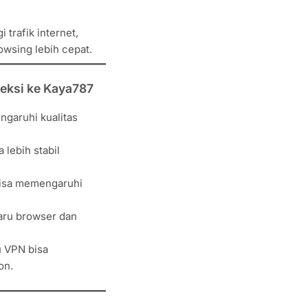
 trafik internet,
owsing lebih cepat.
eksi ke Kaya787
ngaruhi kualitas
 lebih stabil
bisa memengaruhi
baru browser dan
u VPN bisa
on.