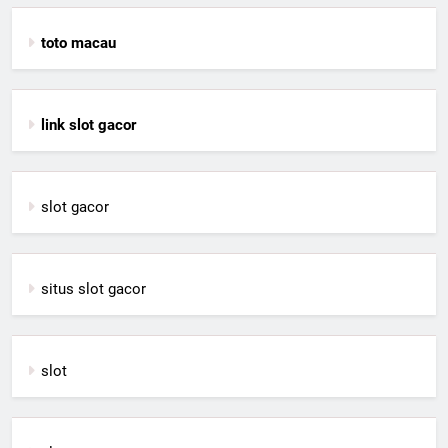
toto macau
link slot gacor
slot gacor
situs slot gacor
slot