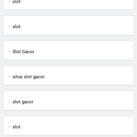
slot
slot
Slot Gacor
situs slot gacor
slot gacor
slot