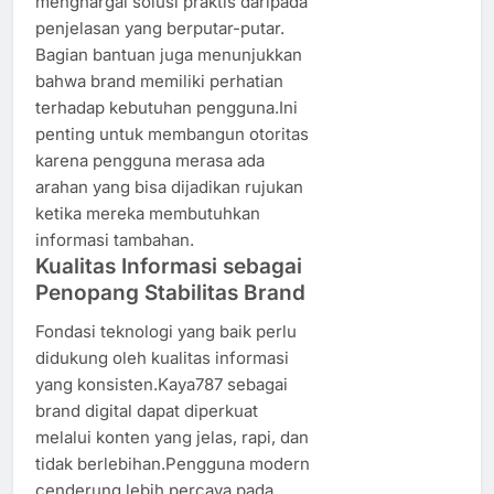
menghargai solusi praktis daripada
penjelasan yang berputar-putar.
Bagian bantuan juga menunjukkan
bahwa brand memiliki perhatian
terhadap kebutuhan pengguna.Ini
penting untuk membangun otoritas
karena pengguna merasa ada
arahan yang bisa dijadikan rujukan
ketika mereka membutuhkan
informasi tambahan.
Kualitas Informasi sebagai
Penopang Stabilitas Brand
Fondasi teknologi yang baik perlu
didukung oleh kualitas informasi
yang konsisten.Kaya787 sebagai
brand digital dapat diperkuat
melalui konten yang jelas, rapi, dan
tidak berlebihan.Pengguna modern
cenderung lebih percaya pada