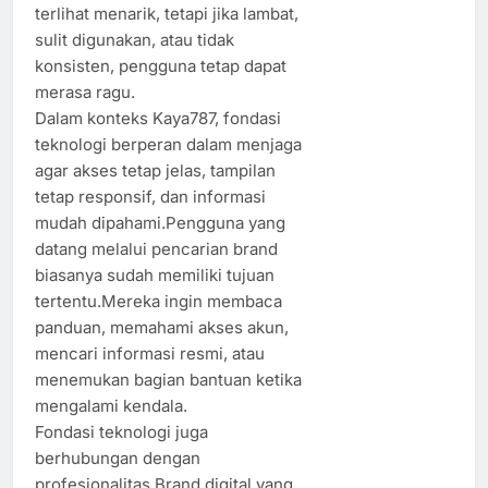
terlihat menarik, tetapi jika lambat,
sulit digunakan, atau tidak
konsisten, pengguna tetap dapat
merasa ragu.
Dalam konteks Kaya787, fondasi
teknologi berperan dalam menjaga
agar akses tetap jelas, tampilan
tetap responsif, dan informasi
mudah dipahami.Pengguna yang
datang melalui pencarian brand
biasanya sudah memiliki tujuan
tertentu.Mereka ingin membaca
panduan, memahami akses akun,
mencari informasi resmi, atau
menemukan bagian bantuan ketika
mengalami kendala.
Fondasi teknologi juga
berhubungan dengan
profesionalitas.Brand digital yang