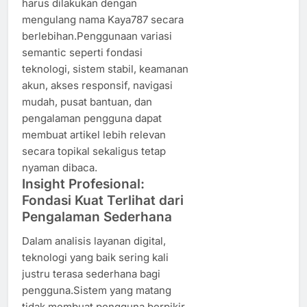
harus dilakukan dengan
mengulang nama Kaya787 secara
berlebihan.Penggunaan variasi
semantic seperti fondasi
teknologi, sistem stabil, keamanan
akun, akses responsif, navigasi
mudah, pusat bantuan, dan
pengalaman pengguna dapat
membuat artikel lebih relevan
secara topikal sekaligus tetap
nyaman dibaca.
Insight Profesional:
Fondasi Kuat Terlihat dari
Pengalaman Sederhana
Dalam analisis layanan digital,
teknologi yang baik sering kali
justru terasa sederhana bagi
pengguna.Sistem yang matang
tidak membuat pengguna berpikir