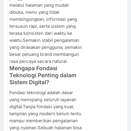
melalui halaman yang mudah
dibuka, menu yang tidak
membingungkan, informasi yang
tersusun rapi, serta sistem yang
terasa konsisten dari waktu ke
waktu.Semakin stabil pengalaman
yang dirasakan pengguna, semakin
besar peluang brand membangun
rasa percaya secara natural.
Mengapa Fondasi
Teknologi Penting dalam
Sistem Digital?
Fondasi teknologi adalah dasar
yang menopang seluruh layanan
digital.Tanpa fondasi yang kuat,
tampilan yang modern belum tentu
mampu memberikan pengalaman
yang nyaman.Sebuah halaman bisa