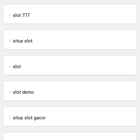
slot 777
situs slot
slot
slot demo
situs slot gacor