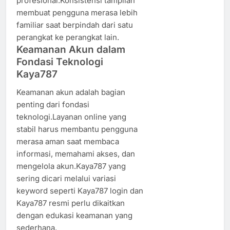
profesional.Konsistensi tampilan
membuat pengguna merasa lebih
familiar saat berpindah dari satu
perangkat ke perangkat lain.
Keamanan Akun dalam
Fondasi Teknologi
Kaya787
Keamanan akun adalah bagian
penting dari fondasi
teknologi.Layanan online yang
stabil harus membantu pengguna
merasa aman saat membaca
informasi, memahami akses, dan
mengelola akun.Kaya787 yang
sering dicari melalui variasi
keyword seperti Kaya787 login dan
Kaya787 resmi perlu dikaitkan
dengan edukasi keamanan yang
sederhana.