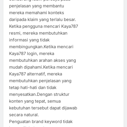
penjelasan yang membantu
mereka memahami konteks
daripada klaim yang terlalu besar.
Ketika pengguna mencari Kaya787
resmi, mereka membutuhkan
informasi yang tidak
membingungkan.Ketika mencari
Kaya787 login, mereka
membutuhkan arahan akses yang
mudah dipahami.Ketika mencari
Kaya787 alternatif, mereka
membutuhkan penjelasan yang
tetap hati-hati dan tidak
menyesatkan.Dengan struktur
konten yang tepat, semua
kebutuhan tersebut dapat dijawab
secara natural.
Penguatan brand keyword tidak