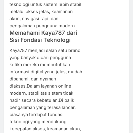
teknologi untuk sistem lebih stabil
melalui akses jelas, keamanan
akun, navigasi rapi, dan
pengalaman pengguna modern.
Memahami Kaya787 dari
Sisi Fondasi Teknologi
Kaya787 menjadi salah satu brand
yang banyak dicari pengguna
ketika mereka membutuhkan
informasi digital yang jelas, mudah
dipahami, dan nyaman
diakses.Dalam layanan online
modern, stabilitas sistem tidak
hadir secara kebetulan.Di balik
pengalaman yang terasa lancar,
biasanya terdapat fondasi
teknologi yang mendukung
kecepatan akses, keamanan akun,