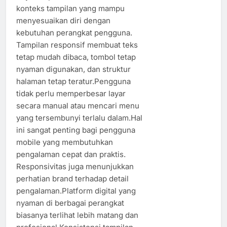
konteks tampilan yang mampu
menyesuaikan diri dengan
kebutuhan perangkat pengguna.
Tampilan responsif membuat teks
tetap mudah dibaca, tombol tetap
nyaman digunakan, dan struktur
halaman tetap teratur.Pengguna
tidak perlu memperbesar layar
secara manual atau mencari menu
yang tersembunyi terlalu dalam.Hal
ini sangat penting bagi pengguna
mobile yang membutuhkan
pengalaman cepat dan praktis.
Responsivitas juga menunjukkan
perhatian brand terhadap detail
pengalaman.Platform digital yang
nyaman di berbagai perangkat
biasanya terlihat lebih matang dan