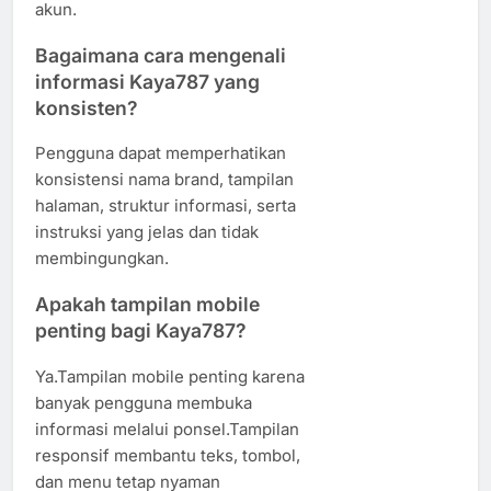
akun.
Bagaimana cara mengenali
informasi Kaya787 yang
konsisten?
Pengguna dapat memperhatikan
konsistensi nama brand, tampilan
halaman, struktur informasi, serta
instruksi yang jelas dan tidak
membingungkan.
Apakah tampilan mobile
penting bagi Kaya787?
Ya.Tampilan mobile penting karena
banyak pengguna membuka
informasi melalui ponsel.Tampilan
responsif membantu teks, tombol,
dan menu tetap nyaman