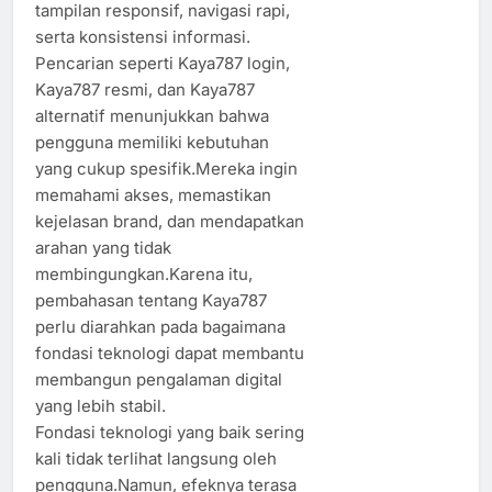
tampilan responsif, navigasi rapi,
serta konsistensi informasi.
Pencarian seperti Kaya787 login,
Kaya787 resmi, dan Kaya787
alternatif menunjukkan bahwa
pengguna memiliki kebutuhan
yang cukup spesifik.Mereka ingin
memahami akses, memastikan
kejelasan brand, dan mendapatkan
arahan yang tidak
membingungkan.Karena itu,
pembahasan tentang Kaya787
perlu diarahkan pada bagaimana
fondasi teknologi dapat membantu
membangun pengalaman digital
yang lebih stabil.
Fondasi teknologi yang baik sering
kali tidak terlihat langsung oleh
pengguna.Namun, efeknya terasa