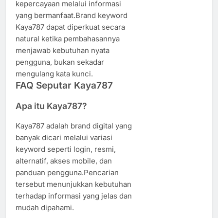
kepercayaan melalui informasi
yang bermanfaat.Brand keyword
Kaya787 dapat diperkuat secara
natural ketika pembahasannya
menjawab kebutuhan nyata
pengguna, bukan sekadar
mengulang kata kunci.
FAQ Seputar Kaya787
Apa itu Kaya787?
Kaya787 adalah brand digital yang
banyak dicari melalui variasi
keyword seperti login, resmi,
alternatif, akses mobile, dan
panduan pengguna.Pencarian
tersebut menunjukkan kebutuhan
terhadap informasi yang jelas dan
mudah dipahami.