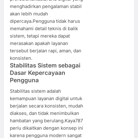
menghadirkan pengalaman stabil
akan lebih mudah
dipercaya.Pengguna tidak harus
memahami detail teknis di balik
sistem, tetapi mereka dapat
merasakan apakah layanan
tersebut berjalan rapi, aman, dan
konsisten.
Stabilitas Sistem sebagai
Dasar Kepercayaan
Pengguna
Stabilitas sistem adalah
kemampuan layanan digital untuk
berjalan secara konsisten, mudah
diakses, dan tidak menimbulkan
hambatan yang berulang.Kaya787
perlu dikaitkan dengan konsep ini
karena pengguna modern sangat