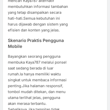
mencari Kaya787 alternatif
membutuhkan informasi tambahan
yang tetap disampaikan secara
hati-hati.Semua kebutuhan ini
harus dijawab dengan sistem yang
efisien dan konten yang jelas.
Skenario Praktis Pengguna
Mobile
Bayangkan seorang pengguna
membuka Kaya787 melalui ponsel
saat sedang berada di luar
rumah.Ia hanya memiliki waktu
singkat untuk membaca informasi
penting.Jika halaman responsif,
tombol mudah ditekan, dan menu
utama terlihat jelas, pengguna
akan merasa terbantu.
Sebaliknya, jika tampilan tidak