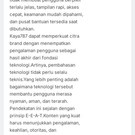
terlalu jelas, tampilan rapi, akses
cepat, keamanan mudah dipahami,
dan pusat bantuan tersedia saat
dibutuhkan.
Kaya787 dapat memperkuat citra
brand dengan menempatkan
pengalaman pengguna sebagai
hasil akhir dari fondasi
teknologi.Artinya, pembahasan
teknologi tidak perlu selalu
teknis.Yang lebih penting adalah
bagaimana teknologi tersebut
membantu pengguna merasa
nyaman, aman, dan terarah.
Pendekatan ini sejalan dengan
prinsip E-E-A-T.Konten yang kuat
harus menunjukkan pengalaman,
keahlian, otoritas, dan