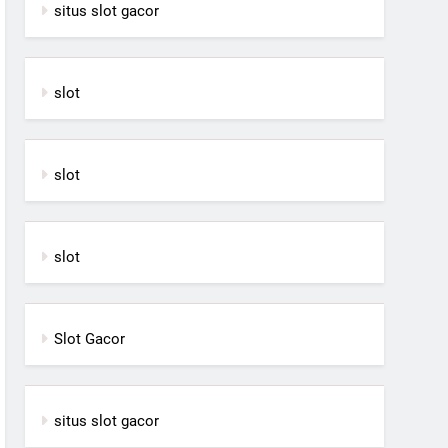
situs slot gacor
slot
slot
slot
Slot Gacor
situs slot gacor