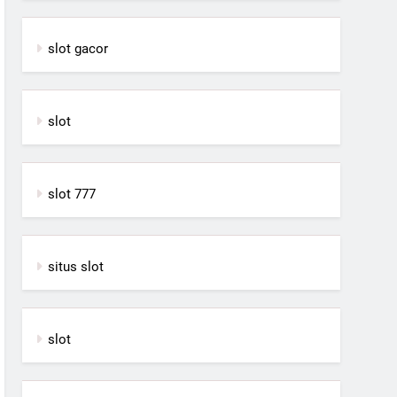
slot gacor
slot
slot 777
situs slot
slot