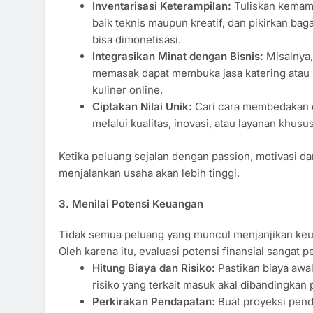
Inventarisasi Keterampilan:
Tuliskan kemamp
baik teknis maupun kreatif, dan pikirkan bag
bisa dimonetisasi.
Integrasikan Minat dengan Bisnis:
Misalnya,
memasak dapat membuka jasa katering atau
kuliner online.
Ciptakan Nilai Unik:
Cari cara membedakan di
melalui kualitas, inovasi, atau layanan khusus
Ketika peluang sejalan dengan passion, motivasi 
menjalankan usaha akan lebih tinggi.
3. Menilai Potensi Keuangan
Tidak semua peluang yang muncul menjanjikan keu
Oleh karena itu, evaluasi potensi finansial sangat p
Hitung Biaya dan Risiko:
Pastikan biaya awal
risiko yang terkait masuk akal dibandingkan
Perkirakan Pendapatan:
Buat proyeksi pend