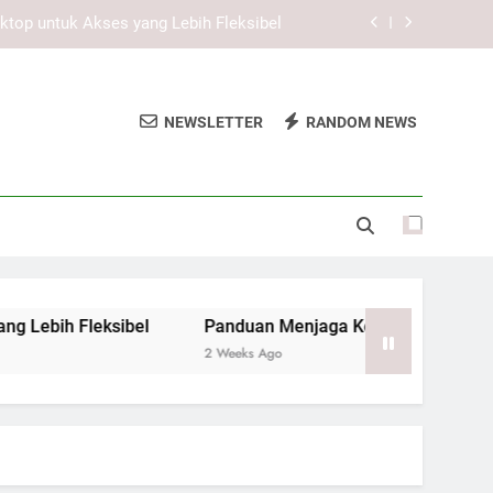
top untuk Akses yang Lebih Fleksibel
amanan Password saat Login KAYA787
masi saat Menggunakan KAYA787 Login
NEWSLETTER
RANDOM NEWS
ngguna Baru secara Aman dan Terarah
Sumber Daya Dan Peluang Pendanaan Bagi Seniman Visual.
top untuk Akses yang Lebih Fleksibel
amanan Password saat Login KAYA787
masi saat Menggunakan KAYA787 Login
eksibel
Panduan Menjaga Keamanan Password saat Lo
2 Weeks Ago