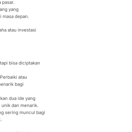
 pasar.
uang yang
i masa depan.
ha atau investasi
etapi bisa diciptakan
Perbaiki atau
enarik bagi
an dua ide yang
 unik dan menarik.
g sering muncul bagi
.