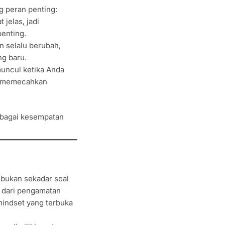
g peran penting:
 jelas, jadi
enting.
n selalu berubah,
g baru.
muncul ketika Anda
n memecahkan
ebagai kesempatan
bukan sekadar soal
i dari pengamatan
n mindset yang terbuka