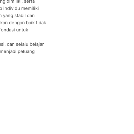
g dimiliki, serta
 individu memiliki
yang stabil dan
akan dengan baik tidak
fondasi untuk
i, dan selalu belajar
 menjadi peluang