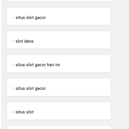
situs slot gacor
slot dana
situs slot gacor hari ini
situs slot gacor
situs slot