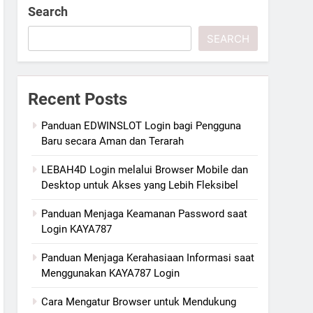
Search
SEARCH
Recent Posts
Panduan EDWINSLOT Login bagi Pengguna
Baru secara Aman dan Terarah
LEBAH4D Login melalui Browser Mobile dan
Desktop untuk Akses yang Lebih Fleksibel
Panduan Menjaga Keamanan Password saat
Login KAYA787
Panduan Menjaga Kerahasiaan Informasi saat
Menggunakan KAYA787 Login
Cara Mengatur Browser untuk Mendukung