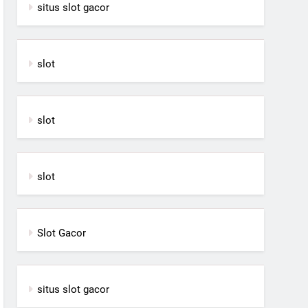
situs slot gacor
slot
slot
slot
Slot Gacor
situs slot gacor