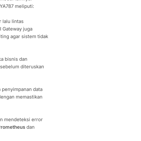
YA787 meliputi:
lalu lintas
PI Gateway juga
ting agar sistem tidak
a bisnis dan
 sebelum diteruskan
m penyimpanan data
 dengan memastikan
n mendeteksi error
Prometheus
dan