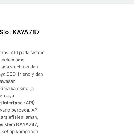
i Slot KAYA787
grasi API pada sistem
, mekanisme
jaga stabilitas dan
ya SEO-friendly dan
 wawasan
imalkan kinerja
percaya.
 Interface (API)
 yang berbeda. API
ra efisien, aman,
kosistem
KAYA787
,
n setiap komponen