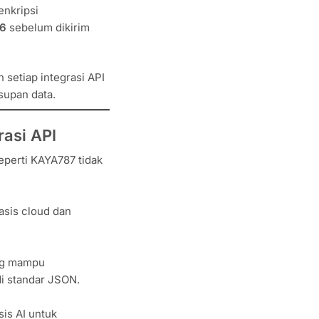
enkripsi
6
sebelum dikirim
 setiap integrasi API
supan data.
rasi API
eperti KAYA787 tidak
asis cloud dan
ang mampu
i standar JSON.
is AI untuk