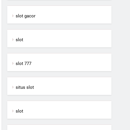
slot gacor
slot
slot 777
situs slot
slot