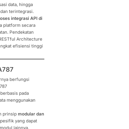
asi data, hingga
dan terintegrasi.
oses integrasi API di
a platform secara
tan. Pendekatan
RESTful Architecture
kat efisiensi tinggi
YA787
rnya berfungsi
A787
berbasis pada
data menggunakan
n prinsip
modular dan
spesifik yang dapat
modul lainnya.