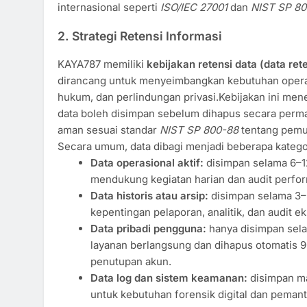
internasional seperti
ISO/IEC 27001
dan
NIST SP 8
2. Strategi Retensi Informasi
KAYA787 memiliki
kebijakan retensi data (data rete
dirancang untuk menyeimbangkan kebutuhan opera
hukum, dan perlindungan privasi.Kebijakan ini me
data boleh disimpan sebelum dihapus secara perm
aman sesuai standar
NIST SP 800-88
tentang pemu
Secara umum, data dibagi menjadi beberapa kategor
Data operasional aktif:
disimpan selama 6–1
mendukung kegiatan harian dan audit perfor
Data historis atau arsip:
disimpan selama 3–
kepentingan pelaporan, analitik, dan audit ek
Data pribadi pengguna:
hanya disimpan sel
layanan berlangsung dan dihapus otomatis 90
penutupan akun.
Data log dan sistem keamanan:
disimpan ma
untuk kebutuhan forensik digital dan pemant