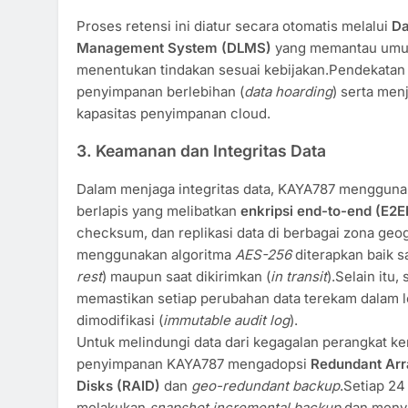
Proses retensi ini diatur secara otomatis melalui
Da
Management System (DLMS)
yang memantau umur
menentukan tindakan sesuai kebijakan.Pendekatan 
penyimpanan berlebihan (
data hoarding
) serta men
kapasitas penyimpanan cloud.
3. Keamanan dan Integritas Data
Dalam menjaga integritas data, KAYA787 menggun
berlapis yang melibatkan
enkripsi end-to-end (E2E
checksum, dan replikasi data di berbagai zona geog
menggunakan algoritma
AES-256
diterapkan baik sa
rest
) maupun saat dikirimkan (
in transit
).Selain itu,
memastikan setiap perubahan data terekam dalam l
dimodifikasi (
immutable audit log
).
Untuk melindungi data dari kegagalan perangkat ke
penyimpanan KAYA787 mengadopsi
Redundant Arr
Disks (RAID)
dan
geo-redundant backup
.Setiap 24
melakukan
snapshot incremental backup
dan menyi