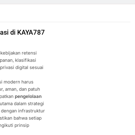
masi di KAYA787
 kebijakan retensi
anan, klasifikasi
rivasi digital sesuai
si modern harus
r, aman, dan patuh
atkan
pengelolaan
 utama dalam strategi
 dengan infrastruktur
tikan bahwa setiap
gikuti prinsip