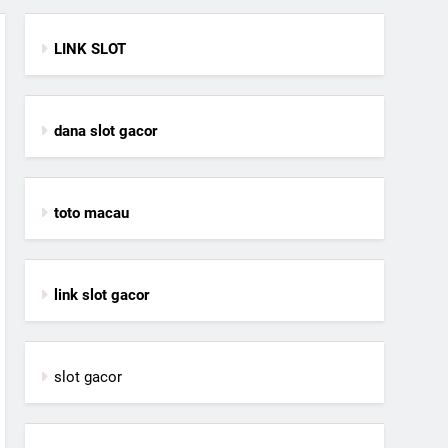
LINK SLOT
dana slot gacor
toto macau
link slot gacor
slot gacor