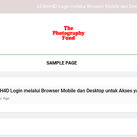
LEBAH4D Login melalui Browser Mobile dan Desk
Panduan Menjaga Ke
Panduan Menjaga Kerahasiaan Infor
 Photography Fund
Panduan EDWINSLOT Login bagi Pe
graphy Fund Menyediakan Dukungan Bagi Fotografer Kreatif. 
LEBAH4D Login melalui Browser Mobile dan Desk
SAMPLE PAGE
Panduan Menjaga Ke
Panduan Menjaga Kerahasiaan Infor
 melalui Browser Mobile dan Desktop untuk Akses yang Lebih 