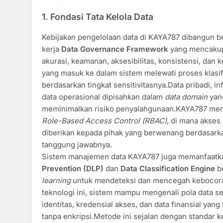
1. Fondasi Tata Kelola Data
Kebijakan pengelolaan data di KAYA787 dibangun b
kerja
Data Governance Framework
yang mencakup
akurasi, keamanan, aksesibilitas, konsistensi, dan 
yang masuk ke dalam sistem melewati proses klasif
berdasarkan tingkat sensitivitasnya.Data pribadi, i
data operasional dipisahkan dalam
data domain
yan
meminimalkan risiko penyalahgunaan.KAYA787 me
Role-Based Access Control (RBAC)
, di mana akses
diberikan kepada pihak yang berwenang berdasark
tanggung jawabnya.
Sistem manajemen data KAYA787 juga memanfaat
Prevention (DLP)
dan
Data Classification Engine
b
learning
untuk mendeteksi dan mencegah kebocora
teknologi ini, sistem mampu mengenali pola data se
identitas, kredensial akses, dan data finansial yang
tanpa enkripsi.Metode ini sejalan dengan standar