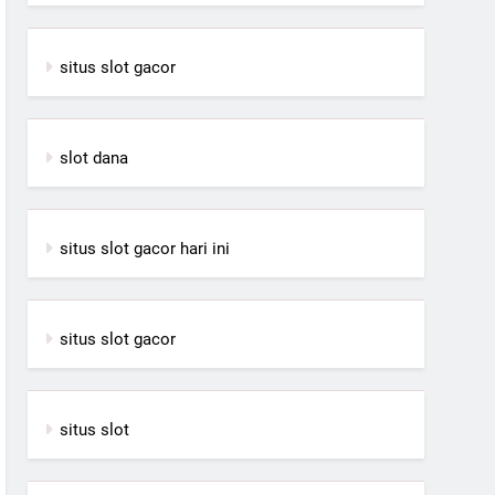
situs slot gacor
slot dana
situs slot gacor hari ini
situs slot gacor
situs slot