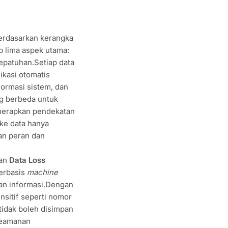
erdasarkan kerangka
 lima aspek utama:
kepatuhan.Setiap data
ikasi otomatis
nformasi sistem, dan
g berbeda untuk
nerapkan pendekatan
 ke data hanya
an peran dan
kan
Data Loss
erbasis
machine
n informasi.Dengan
nsitif seperti nomor
 tidak boleh disimpan
 keamanan