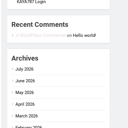
KAYA787 Login
Recent Comments
A WordPress Commenter
on
Hello world!
Archives
July 2026
June 2026
May 2026
April 2026
March 2026
February 2026