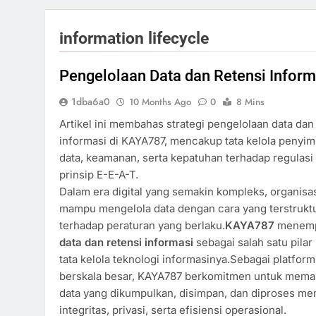
information lifecycle
Pengelolaan Data dan Retensi Infor
1dba6a0
10 Months Ago
0
8 Mins
Artikel ini membahas strategi pengelolaan data dan
informasi di KAYA787, mencakup tata kelola penyimp
data, keamanan, serta kepatuhan terhadap regulasi p
prinsip E-E-A-T.
Dalam era digital yang semakin kompleks, organisa
mampu mengelola data dengan cara yang terstruktu
terhadap peraturan yang berlaku.
KAYA787
menemp
data dan retensi informasi
sebagai salah satu pilar
tata kelola teknologi informasinya.Sebagai platform
berskala besar, KAYA787 berkomitmen untuk memas
data yang dikumpulkan, disimpan, dan diproses men
integritas, privasi, serta efisiensi operasional.