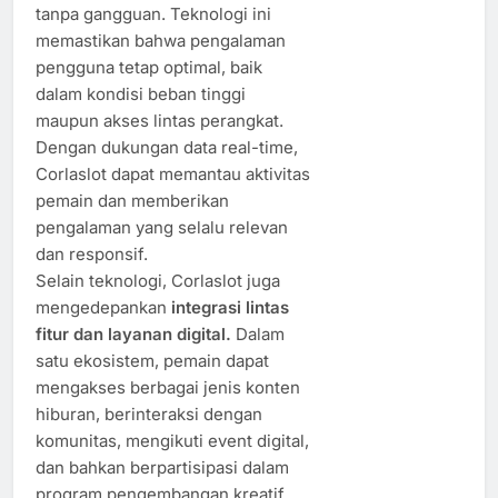
tanpa gangguan. Teknologi ini
memastikan bahwa pengalaman
pengguna tetap optimal, baik
dalam kondisi beban tinggi
maupun akses lintas perangkat.
Dengan dukungan data real-time,
Corlaslot dapat memantau aktivitas
pemain dan memberikan
pengalaman yang selalu relevan
dan responsif.
Selain teknologi, Corlaslot juga
mengedepankan
integrasi lintas
fitur dan layanan digital.
Dalam
satu ekosistem, pemain dapat
mengakses berbagai jenis konten
hiburan, berinteraksi dengan
komunitas, mengikuti event digital,
dan bahkan berpartisipasi dalam
program pengembangan kreatif.