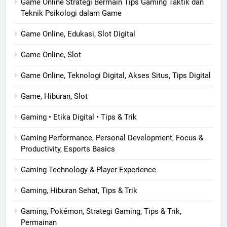
Game Online Strategi Bermain Tips Gaming Taktik dan
Teknik Psikologi dalam Game
Game Online, Edukasi, Slot Digital
Game Online, Slot
Game Online, Teknologi Digital, Akses Situs, Tips Digital
Game, Hiburan, Slot
Gaming • Etika Digital • Tips & Trik
Gaming Performance, Personal Development, Focus &
Productivity, Esports Basics
Gaming Technology & Player Experience
Gaming, Hiburan Sehat, Tips & Trik
Gaming, Pokémon, Strategi Gaming, Tips & Trik,
Permainan