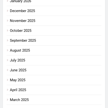
January 2026
December 2025
November 2025
October 2025
September 2025
August 2025
July 2025
June 2025
May 2025
April 2025
March 2025