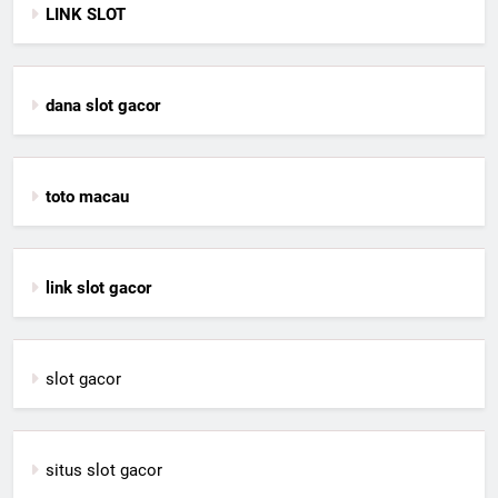
LINK SLOT
dana slot gacor
toto macau
link slot gacor
slot gacor
situs slot gacor