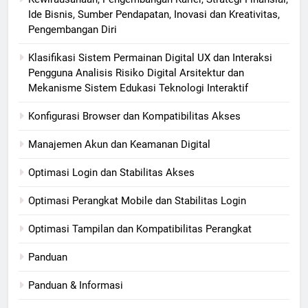
Ide Bisnis, Sumber Pendapatan, Inovasi dan Kreativitas,
Pengembangan Diri
Klasifikasi Sistem Permainan Digital UX dan Interaksi
Pengguna Analisis Risiko Digital Arsitektur dan
Mekanisme Sistem Edukasi Teknologi Interaktif
Konfigurasi Browser dan Kompatibilitas Akses
Manajemen Akun dan Keamanan Digital
Optimasi Login dan Stabilitas Akses
Optimasi Perangkat Mobile dan Stabilitas Login
Optimasi Tampilan dan Kompatibilitas Perangkat
Panduan
Panduan & Informasi