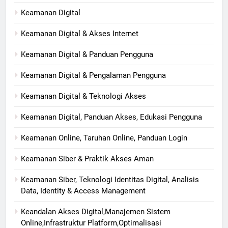
Keamanan Digital
Keamanan Digital & Akses Internet
Keamanan Digital & Panduan Pengguna
Keamanan Digital & Pengalaman Pengguna
Keamanan Digital & Teknologi Akses
Keamanan Digital, Panduan Akses, Edukasi Pengguna
Keamanan Online, Taruhan Online, Panduan Login
Keamanan Siber & Praktik Akses Aman
Keamanan Siber, Teknologi Identitas Digital, Analisis
Data, Identity & Access Management
Keandalan Akses Digital,Manajemen Sistem
Online,Infrastruktur Platform,Optimalisasi