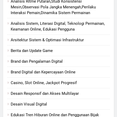
Analisis Ritme Putaran,Studi Konsistensi
Mesin,Observasi Pola Jangka Menengah,Perilaku
Interaksi Pemain,Dinamika Sistem Permainan
Analisis Sistem, Literasi Digital, Teknologi Permainan,
Keamanan Online, Edukasi Pengguna
Arsitektur Sistem & Optimasi Infrastruktur
Berita dan Update Game
Brand dan Pengalaman Digital
Brand Digital dan Kepercayaan Online
Casino, Slot Online, Jackpot Progresif
Desain Responsif dan Akses Multilayar
Desain Visual Digital
Edukasi Tren Hiburan Online dan Penggunaan Bijak