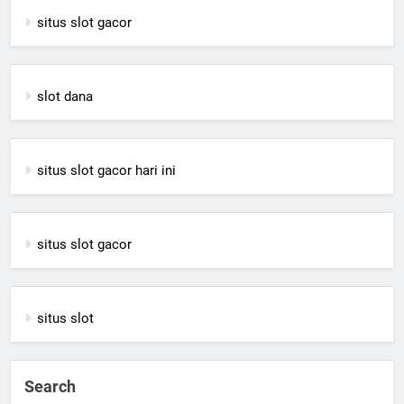
situs slot gacor
slot dana
situs slot gacor hari ini
situs slot gacor
situs slot
Search