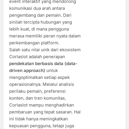
event interaktif yang mendorong
komunikasi dua arah antara
pengembang dan pemain. Dari
sinilah tercipta hubungan yang
lebih kuat, di mana pengguna
merasa memiliki peran nyata dalam
perkembangan platform.
Salah satu nilai unik dari ekosistem
Corlaslot adalah penerapan
pendekatan berbasis data (data-
driven approach)
untuk
mengoptimalkan setiap aspek
operasionalnya. Melalui analisis
perilaku pemain, preferensi
konten, dan tren komunitas,
Corlaslot mampu menghadirkan
pembaruan yang tepat sasaran. Hal
ini tidak hanya meningkatkan
kepuasan pengguna, tetapi juga