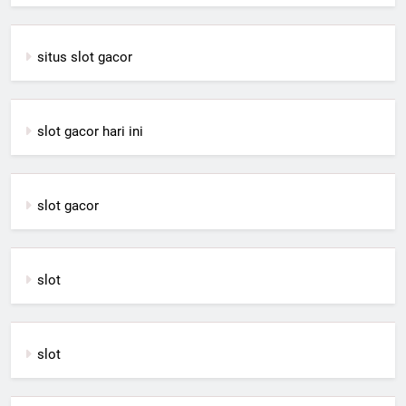
situs slot gacor
slot gacor hari ini
slot gacor
slot
slot