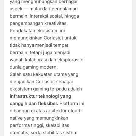
yang menghubungkan berbagai
aspek — mulai dari pengalaman
bermain, interaksi sosial, hingga
pengembangan kreativitas.
Pendekatan ekosistem ini
memungkinkan Corlaslot untuk
tidak hanya menjadi tempat
bermain, tetapi juga menjadi
wadah kolaborasi dan eksplorasi di
dunia gaming modern.
Salah satu kekuatan utama yang
menjadikan Corlaslot sebagai
ekosistem gaming terpadu adalah
infrastruktur teknologi yang
canggih dan fleksibel.
Platform ini
dibangun di atas arsitektur cloud-
native yang memungkinkan
performa tinggi, skalabilitas
otomatis, serta stabilitas sistem