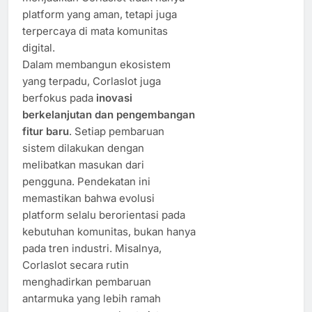
platform yang aman, tetapi juga
terpercaya di mata komunitas
digital.
Dalam membangun ekosistem
yang terpadu, Corlaslot juga
berfokus pada
inovasi
berkelanjutan dan pengembangan
fitur baru
. Setiap pembaruan
sistem dilakukan dengan
melibatkan masukan dari
pengguna. Pendekatan ini
memastikan bahwa evolusi
platform selalu berorientasi pada
kebutuhan komunitas, bukan hanya
pada tren industri. Misalnya,
Corlaslot secara rutin
menghadirkan pembaruan
antarmuka yang lebih ramah