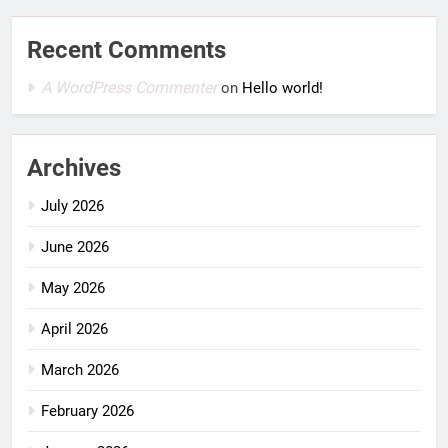
Recent Comments
A WordPress Commenter
on
Hello world!
Archives
July 2026
June 2026
May 2026
April 2026
March 2026
February 2026