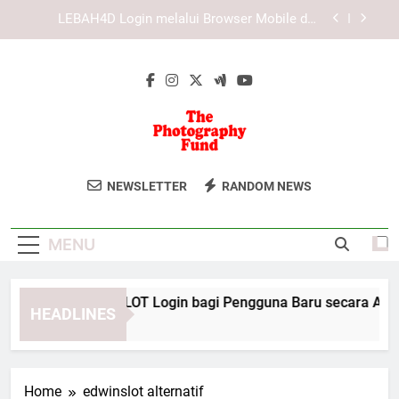
Skip
Panduan Menjaga Keamanan Password saat
to
Login KAYA787
content
Panduan Menjaga Kerahasiaan Informasi saat
Menggunakan KAYA787 Login
Panduan EDWINSLOT Login bagi Pengguna Baru
secara Aman dan Terarah
LEBAH4D Login melalui Browser Mobile dan
Desktop untuk Akses yang Lebih Fleksibel
The
The Photography Fund Menyediakan
Panduan Menjaga Keamanan Password saat
NEWSLETTER
RANDOM NEWS
Login KAYA787
Photography
Dukungan Bagi Fotografer Kreatif.
Panduan Menjaga Kerahasiaan Informasi saat
Sumber Daya Dan Peluang Pendanaan
Menggunakan KAYA787 Login
Fund
MENU
Bagi Seniman Visual.
nduan EDWINSLOT Login bagi Pengguna Baru secara Aman d
HEADLINES
Weeks Ago
Home
edwinslot alternatif