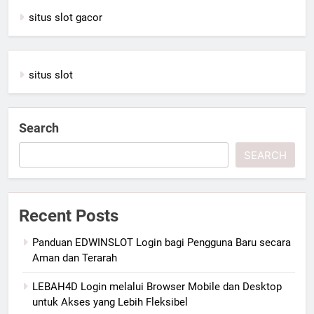
situs slot gacor
situs slot
Search
SEARCH
Recent Posts
Panduan EDWINSLOT Login bagi Pengguna Baru secara
Aman dan Terarah
LEBAH4D Login melalui Browser Mobile dan Desktop
untuk Akses yang Lebih Fleksibel