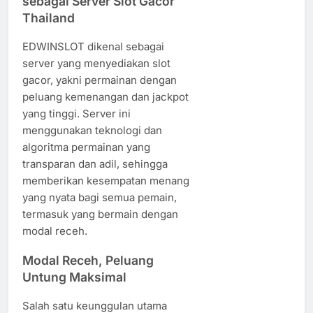
sebagai Server Slot Gacor
Thailand
EDWINSLOT dikenal sebagai
server yang menyediakan slot
gacor, yakni permainan dengan
peluang kemenangan dan jackpot
yang tinggi. Server ini
menggunakan teknologi dan
algoritma permainan yang
transparan dan adil, sehingga
memberikan kesempatan menang
yang nyata bagi semua pemain,
termasuk yang bermain dengan
modal receh.
Modal Receh, Peluang
Untung Maksimal
Salah satu keunggulan utama