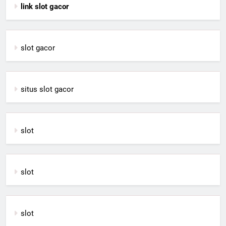
link slot gacor
slot gacor
situs slot gacor
slot
slot
slot