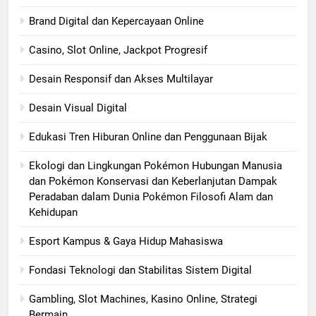
Brand Digital dan Kepercayaan Online
Casino, Slot Online, Jackpot Progresif
Desain Responsif dan Akses Multilayar
Desain Visual Digital
Edukasi Tren Hiburan Online dan Penggunaan Bijak
Ekologi dan Lingkungan Pokémon Hubungan Manusia
dan Pokémon Konservasi dan Keberlanjutan Dampak
Peradaban dalam Dunia Pokémon Filosofi Alam dan
Kehidupan
Esport Kampus & Gaya Hidup Mahasiswa
Fondasi Teknologi dan Stabilitas Sistem Digital
Gambling, Slot Machines, Kasino Online, Strategi
Bermain