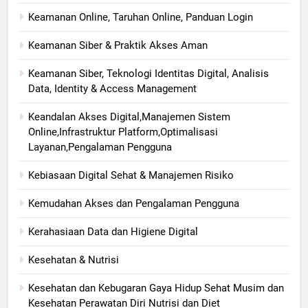
Keamanan Online, Taruhan Online, Panduan Login
Keamanan Siber & Praktik Akses Aman
Keamanan Siber, Teknologi Identitas Digital, Analisis
Data, Identity & Access Management
Keandalan Akses Digital,Manajemen Sistem
Online,Infrastruktur Platform,Optimalisasi
Layanan,Pengalaman Pengguna
Kebiasaan Digital Sehat & Manajemen Risiko
Kemudahan Akses dan Pengalaman Pengguna
Kerahasiaan Data dan Higiene Digital
Kesehatan & Nutrisi
Kesehatan dan Kebugaran Gaya Hidup Sehat Musim dan
Kesehatan Perawatan Diri Nutrisi dan Diet