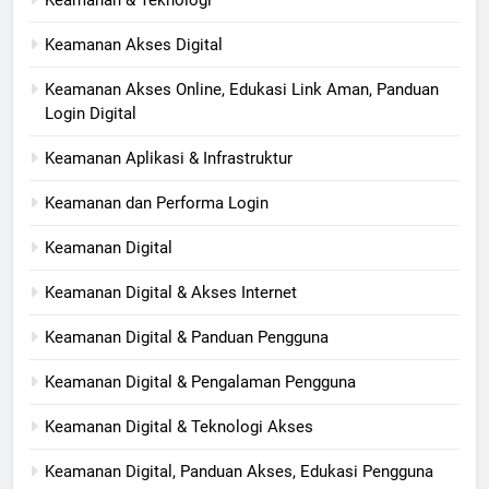
Keamanan Akses Digital
Keamanan Akses Online, Edukasi Link Aman, Panduan
Login Digital
Keamanan Aplikasi & Infrastruktur
Keamanan dan Performa Login
Keamanan Digital
Keamanan Digital & Akses Internet
Keamanan Digital & Panduan Pengguna
Keamanan Digital & Pengalaman Pengguna
Keamanan Digital & Teknologi Akses
Keamanan Digital, Panduan Akses, Edukasi Pengguna