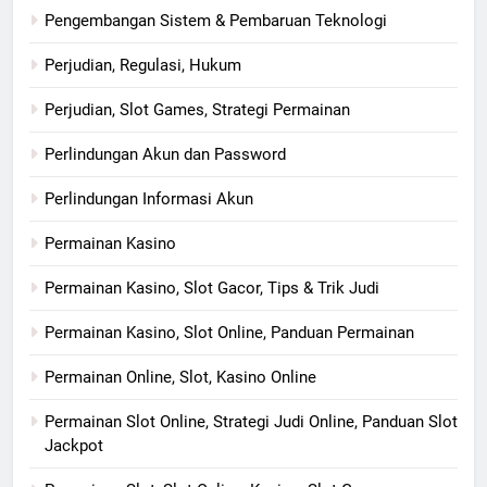
Pengembangan Sistem & Pembaruan Teknologi
Perjudian, Regulasi, Hukum
Perjudian, Slot Games, Strategi Permainan
Perlindungan Akun dan Password
Perlindungan Informasi Akun
Permainan Kasino
Permainan Kasino, Slot Gacor, Tips & Trik Judi
Permainan Kasino, Slot Online, Panduan Permainan
Permainan Online, Slot, Kasino Online
Permainan Slot Online, Strategi Judi Online, Panduan Slot
Jackpot