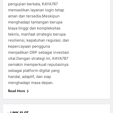
pengujian berkala, KAYA787
memastikan layanan login tetap
aman dan tersedia.Meskipun
menghadapi tantangan berupa
biaya tinggi dan kompleksitas
teknis, manfaat strategis berupa
resiliensi, kepatuhan regulasi, dan
kepercayaan pengguna
menjadikan DRP sebagai investasi
vital.Dengan strategi ini, KAYA787
semakin memperkuat reputasinya
sebagai platform digital yang
handal, adaptif, dan siap
menghadapi masa depan.
Read More
LINK SLOT