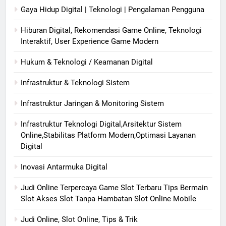
Gaya Hidup Digital | Teknologi | Pengalaman Pengguna
Hiburan Digital, Rekomendasi Game Online, Teknologi
Interaktif, User Experience Game Modern
Hukum & Teknologi / Keamanan Digital
Infrastruktur & Teknologi Sistem
Infrastruktur Jaringan & Monitoring Sistem
Infrastruktur Teknologi Digital,Arsitektur Sistem
Online,Stabilitas Platform Modern,Optimasi Layanan
Digital
Inovasi Antarmuka Digital
Judi Online Terpercaya Game Slot Terbaru Tips Bermain
Slot Akses Slot Tanpa Hambatan Slot Online Mobile
Judi Online, Slot Online, Tips & Trik