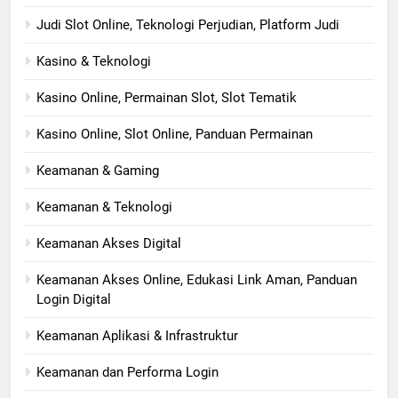
Judi Slot Online, Teknologi Perjudian, Platform Judi
Kasino & Teknologi
Kasino Online, Permainan Slot, Slot Tematik
Kasino Online, Slot Online, Panduan Permainan
Keamanan & Gaming
Keamanan & Teknologi
Keamanan Akses Digital
Keamanan Akses Online, Edukasi Link Aman, Panduan
Login Digital
Keamanan Aplikasi & Infrastruktur
Keamanan dan Performa Login