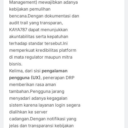
Management) mewajibkan adanya
kebijakan pemulihan
bencana.Dengan dokumentasi dan
audit trail yang transparan,
KAYA787 dapat menunjukkan
akuntabilitas serta kepatuhan
terhadap standar tersebut.Ini
memperkuat kredibilitas platform
di mata regulator maupun mitra
bisnis.
Kelima, dari sisi
pengalaman
pengguna (UX)
, penerapan DRP
memberikan rasa aman
tambahan.Pengguna jarang
menyadari adanya kegagalan
sistem karena layanan login segera
dialihkan ke server
cadangan.Dengan notifikasi yang
jelas dan transparansi kebijakan