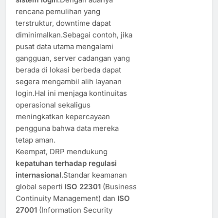
rencana pemulihan yang
terstruktur, downtime dapat
diminimalkan.Sebagai contoh, jika
pusat data utama mengalami
gangguan, server cadangan yang
berada di lokasi berbeda dapat
segera mengambil alih layanan
login.Hal ini menjaga kontinuitas
operasional sekaligus
meningkatkan kepercayaan
pengguna bahwa data mereka
tetap aman.
Keempat, DRP mendukung
kepatuhan terhadap regulasi
internasional
.Standar keamanan
global seperti
ISO 22301
(Business
Continuity Management) dan
ISO
27001
(Information Security