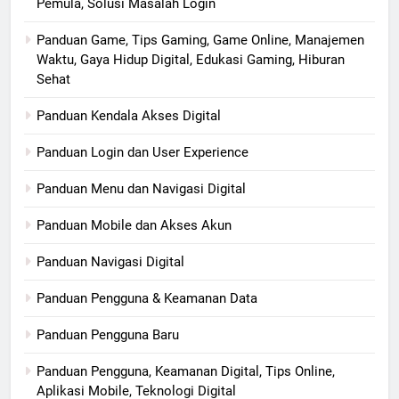
Pemula, Solusi Masalah Login
Panduan Game, Tips Gaming, Game Online, Manajemen
Waktu, Gaya Hidup Digital, Edukasi Gaming, Hiburan
Sehat
Panduan Kendala Akses Digital
Panduan Login dan User Experience
Panduan Menu dan Navigasi Digital
Panduan Mobile dan Akses Akun
Panduan Navigasi Digital
Panduan Pengguna & Keamanan Data
Panduan Pengguna Baru
Panduan Pengguna, Keamanan Digital, Tips Online,
Aplikasi Mobile, Teknologi Digital