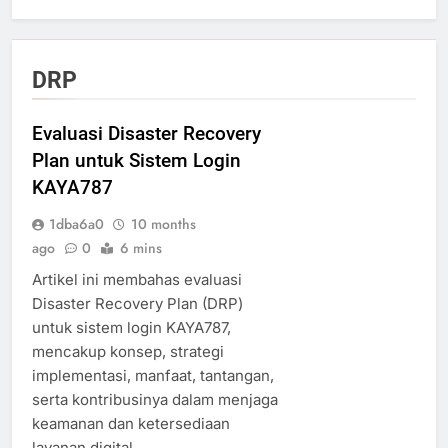
DRP
Evaluasi Disaster Recovery
Plan untuk Sistem Login
KAYA787
1dba6a0
10 months
ago
0
6 mins
Artikel ini membahas evaluasi
Disaster Recovery Plan (DRP)
untuk sistem login KAYA787,
mencakup konsep, strategi
implementasi, manfaat, tantangan,
serta kontribusinya dalam menjaga
keamanan dan ketersediaan
layanan digital.