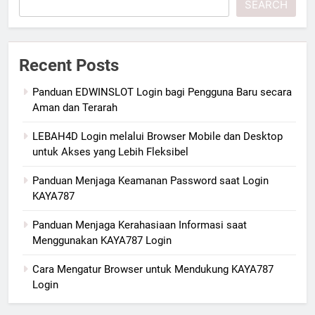
SEARCH
Recent Posts
Panduan EDWINSLOT Login bagi Pengguna Baru secara
Aman dan Terarah
LEBAH4D Login melalui Browser Mobile dan Desktop
untuk Akses yang Lebih Fleksibel
Panduan Menjaga Keamanan Password saat Login
KAYA787
Panduan Menjaga Kerahasiaan Informasi saat
Menggunakan KAYA787 Login
Cara Mengatur Browser untuk Mendukung KAYA787
Login