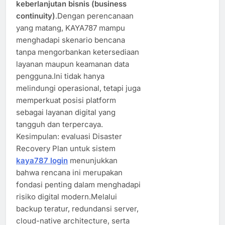
keberlanjutan bisnis (business
continuity)
.Dengan perencanaan
yang matang, KAYA787 mampu
menghadapi skenario bencana
tanpa mengorbankan ketersediaan
layanan maupun keamanan data
pengguna.Ini tidak hanya
melindungi operasional, tetapi juga
memperkuat posisi platform
sebagai layanan digital yang
tangguh dan terpercaya.
Kesimpulan: evaluasi Disaster
Recovery Plan untuk sistem
kaya787 login
menunjukkan
bahwa rencana ini merupakan
fondasi penting dalam menghadapi
risiko digital modern.Melalui
backup teratur, redundansi server,
cloud-native architecture, serta