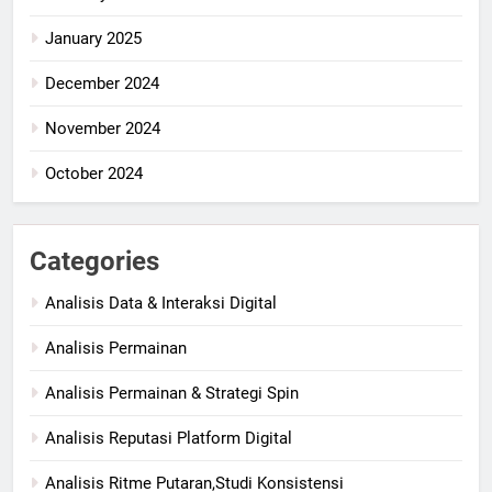
January 2025
December 2024
November 2024
October 2024
Categories
Analisis Data & Interaksi Digital
Analisis Permainan
Analisis Permainan & Strategi Spin
Analisis Reputasi Platform Digital
Analisis Ritme Putaran,Studi Konsistensi