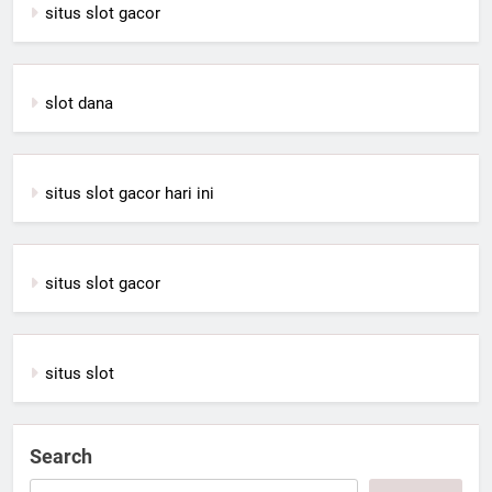
situs slot gacor
slot dana
situs slot gacor hari ini
situs slot gacor
situs slot
Search