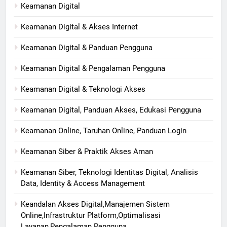
Keamanan Digital
Keamanan Digital & Akses Internet
Keamanan Digital & Panduan Pengguna
Keamanan Digital & Pengalaman Pengguna
Keamanan Digital & Teknologi Akses
Keamanan Digital, Panduan Akses, Edukasi Pengguna
Keamanan Online, Taruhan Online, Panduan Login
Keamanan Siber & Praktik Akses Aman
Keamanan Siber, Teknologi Identitas Digital, Analisis
Data, Identity & Access Management
Keandalan Akses Digital,Manajemen Sistem
Online,Infrastruktur Platform,Optimalisasi
Layanan,Pengalaman Pengguna