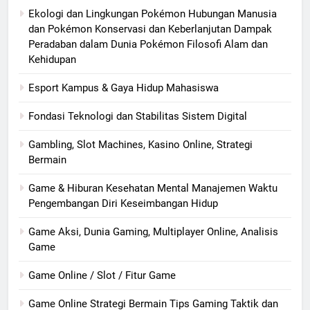
Ekologi dan Lingkungan Pokémon Hubungan Manusia
dan Pokémon Konservasi dan Keberlanjutan Dampak
Peradaban dalam Dunia Pokémon Filosofi Alam dan
Kehidupan
Esport Kampus & Gaya Hidup Mahasiswa
Fondasi Teknologi dan Stabilitas Sistem Digital
Gambling, Slot Machines, Kasino Online, Strategi
Bermain
Game & Hiburan Kesehatan Mental Manajemen Waktu
Pengembangan Diri Keseimbangan Hidup
Game Aksi, Dunia Gaming, Multiplayer Online, Analisis
Game
Game Online / Slot / Fitur Game
Game Online Strategi Bermain Tips Gaming Taktik dan