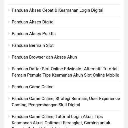
Panduan Akses Cepat & Keamanan Login Digital
Panduan Akses Digital
Panduan Akses Praktis
Panduan Bermain Slot
Panduan Browser dan Akses Akun
Panduan Daftar Slot Online Edwinslot Alternatif Tutorial
Pemain Pemula Tips Keamanan Akun Slot Online Mobile
Panduan Game Online
Panduan Game Online, Strategi Bermain, User Experience
Gaming, Pengembangan Skill Digital
Panduan Game Online, Tutorial Login Akun, Tips
Keamanan Akun, Optimasi Perangkat, Gaming untuk