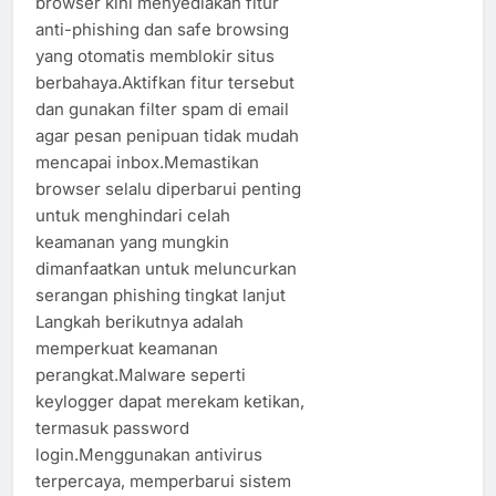
browser kini menyediakan fitur
anti-phishing dan safe browsing
yang otomatis memblokir situs
berbahaya.Aktifkan fitur tersebut
dan gunakan filter spam di email
agar pesan penipuan tidak mudah
mencapai inbox.Memastikan
browser selalu diperbarui penting
untuk menghindari celah
keamanan yang mungkin
dimanfaatkan untuk meluncurkan
serangan phishing tingkat lanjut
Langkah berikutnya adalah
memperkuat keamanan
perangkat.Malware seperti
keylogger dapat merekam ketikan,
termasuk password
login.Menggunakan antivirus
terpercaya, memperbarui sistem