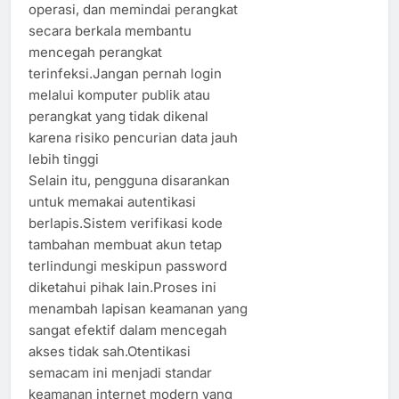
operasi, dan memindai perangkat
secara berkala membantu
mencegah perangkat
terinfeksi.Jangan pernah login
melalui komputer publik atau
perangkat yang tidak dikenal
karena risiko pencurian data jauh
lebih tinggi
Selain itu, pengguna disarankan
untuk memakai autentikasi
berlapis.Sistem verifikasi kode
tambahan membuat akun tetap
terlindungi meskipun password
diketahui pihak lain.Proses ini
menambah lapisan keamanan yang
sangat efektif dalam mencegah
akses tidak sah.Otentikasi
semacam ini menjadi standar
keamanan internet modern yang