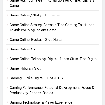
Game Aksi, Dunia Gaming, Multiplayer Online, Analisis
Game
Game Online / Slot / Fitur Game
Game Online Strategi Bermain Tips Gaming Taktik dan
Teknik Psikologi dalam Game
Game Online, Edukasi, Slot Digital
Game Online, Slot
Game Online, Teknologi Digital, Akses Situs, Tips Digital
Game, Hiburan, Slot
Gaming • Etika Digital • Tips & Trik
Gaming Performance, Personal Development, Focus &
Productivity, Esports Basics
Gaming Technology & Player Experience