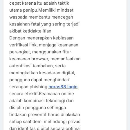
cepat karena itu adalah taktik
utama penipu.Memiliki mindset
waspada membantu mencegah
kesalahan fatal yang sering terjadi
akibat ketidaktelitian
Dengan menerapkan kebiasaan
verifikasi link, menjaga keamanan
perangkat, menggunakan fitur
keamanan browser, memanfaatkan
autentikasi tambahan, serta
meningkatkan kesadaran digital,
pengguna dapat menghindari
serangan phishing
horas88 login
secara efektif.Keamanan online
adalah kombinasi teknologi dan
disiplin pengguna sehingga
tindakan preventif harus dilakukan
setiap saat demi melindungi privasi
dan identitas digital secara optimal