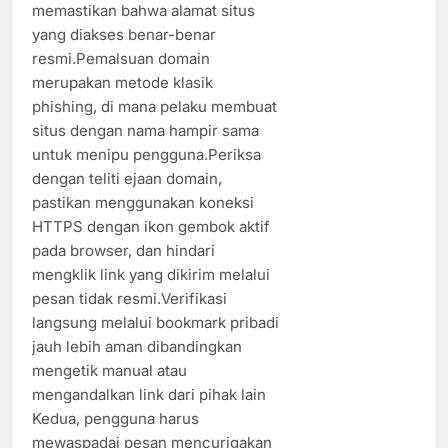
memastikan bahwa alamat situs
yang diakses benar-benar
resmi.Pemalsuan domain
merupakan metode klasik
phishing, di mana pelaku membuat
situs dengan nama hampir sama
untuk menipu pengguna.Periksa
dengan teliti ejaan domain,
pastikan menggunakan koneksi
HTTPS dengan ikon gembok aktif
pada browser, dan hindari
mengklik link yang dikirim melalui
pesan tidak resmi.Verifikasi
langsung melalui bookmark pribadi
jauh lebih aman dibandingkan
mengetik manual atau
mengandalkan link dari pihak lain
Kedua, pengguna harus
mewaspadai pesan mencurigakan