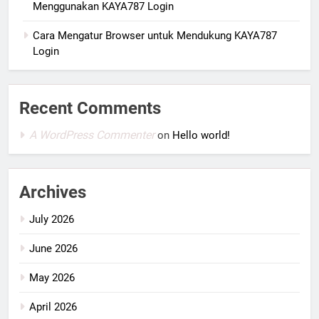
Menggunakan KAYA787 Login
Cara Mengatur Browser untuk Mendukung KAYA787
Login
Recent Comments
A WordPress Commenter
on
Hello world!
Archives
July 2026
June 2026
May 2026
April 2026