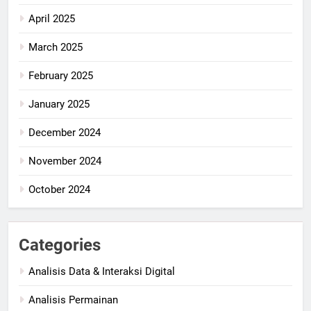
April 2025
March 2025
February 2025
January 2025
December 2024
November 2024
October 2024
Categories
Analisis Data & Interaksi Digital
Analisis Permainan