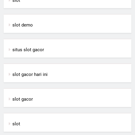
slot
slot demo
situs slot gacor
slot gacor hari ini
slot gacor
slot