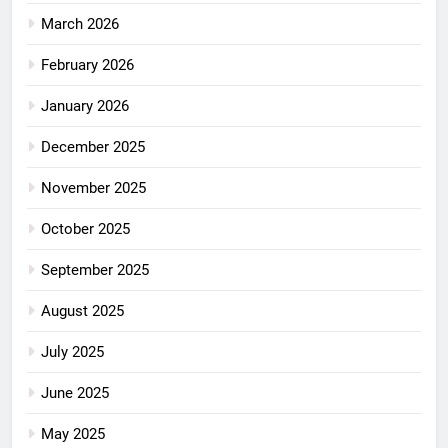
March 2026
February 2026
January 2026
December 2025
November 2025
October 2025
September 2025
August 2025
July 2025
June 2025
May 2025