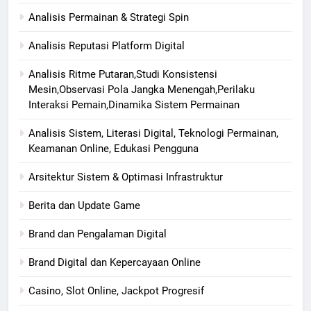
Analisis Permainan & Strategi Spin
Analisis Reputasi Platform Digital
Analisis Ritme Putaran,Studi Konsistensi
Mesin,Observasi Pola Jangka Menengah,Perilaku
Interaksi Pemain,Dinamika Sistem Permainan
Analisis Sistem, Literasi Digital, Teknologi Permainan,
Keamanan Online, Edukasi Pengguna
Arsitektur Sistem & Optimasi Infrastruktur
Berita dan Update Game
Brand dan Pengalaman Digital
Brand Digital dan Kepercayaan Online
Casino, Slot Online, Jackpot Progresif