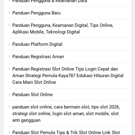
Panduan Pengguna & Keamanan Data
Panduan Pengguna Baru
Panduan Pengguna, Keamanan Digital, Tips Online,
Aplikasi Mobile, Teknologi Digital
Panduan Platform Digital
Panduan Registrasi Aman
Panduan Registrasi Slot Online Tips Login Cepat dan
Aman Strategi Pemula Kaya787 Edukasi Hiburan Digital
Cara Main Slot Online
Panduan Slot Online
panduan slot online, cara bermain slot, tips slot 2026,
strategi slot online, login slot aman, slot mobile, slot
anti gangguan
Panduan Slot Pemula Tips & Trik Slot Online Link Slot