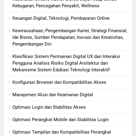
Kebugaran, Pencegahan Penyakit, Wellness
Keuangan Digital, Teknologi, Pembayaran Online
Kewirausahaan, Pengembangan Karier, Strategi Finansial,
Ide Bisnis, Sumber Pendapatan, Inovasi dan Kreativitas,
Pengembangan Diri
Klasifikasi Sistem Permainan Digital UX dan Interaksi
Pengguna Analisis Risiko Digital Arsitektur dan
Mekanisme Sistem Edukasi Teknologi Interaktif
Konfigurasi Browser dan Kompatibilitas Akses
Manajemen Akun dan Keamanan Digital
Optimasi Login dan Stabilitas Akses
Optimasi Perangkat Mobile dan Stabilitas Login
Optimasi Tampilan dan Kompatibilitas Perangkat