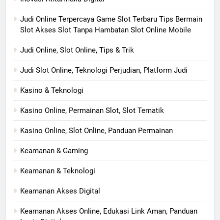
Judi Online Terpercaya Game Slot Terbaru Tips Bermain
Slot Akses Slot Tanpa Hambatan Slot Online Mobile
Judi Online, Slot Online, Tips & Trik
Judi Slot Online, Teknologi Perjudian, Platform Judi
Kasino & Teknologi
Kasino Online, Permainan Slot, Slot Tematik
Kasino Online, Slot Online, Panduan Permainan
Keamanan & Gaming
Keamanan & Teknologi
Keamanan Akses Digital
Keamanan Akses Online, Edukasi Link Aman, Panduan