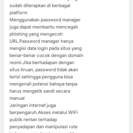
sudah diterapkan di berbagai
platform
Menggunakan password manager
juga dapat membantu mencegah
phishing yang mengecoh
URL.Password manager hanya
mengisi data login pada situs yang
benar-benar cocok dengan domain
resmi.Jika berhadapan dengan
situs tiruan, password tidak akan
terisi sehingga pengguna bisa
mengenali potensi bahaya tanpa
harus mengetik sandi secara
manual
Jaringan internet juga
berpengaruh.Akses melalui WiFi
publik rentan terhadap
penyadapan dan manipulasi rute