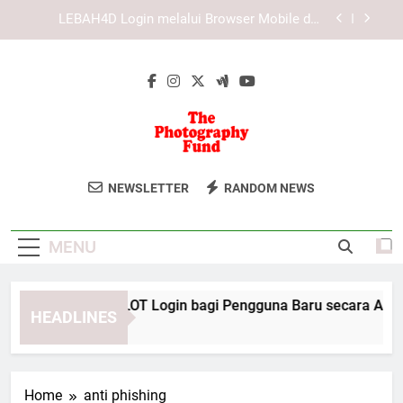
Skip
Panduan Menjaga Keamanan Password saat
to
Login KAYA787
content
Panduan Menjaga Kerahasiaan Informasi saat
Menggunakan KAYA787 Login
Panduan EDWINSLOT Login bagi Pengguna Baru
secara Aman dan Terarah
LEBAH4D Login melalui Browser Mobile dan
Desktop untuk Akses yang Lebih Fleksibel
The
The Photography Fund Menyediakan
Panduan Menjaga Keamanan Password saat
NEWSLETTER
RANDOM NEWS
Login KAYA787
Photography
Dukungan Bagi Fotografer Kreatif.
Panduan Menjaga Kerahasiaan Informasi saat
Sumber Daya Dan Peluang Pendanaan
Menggunakan KAYA787 Login
Fund
MENU
Bagi Seniman Visual.
nduan EDWINSLOT Login bagi Pengguna Baru secara Aman da
HEADLINES
eeks Ago
Home
anti phishing