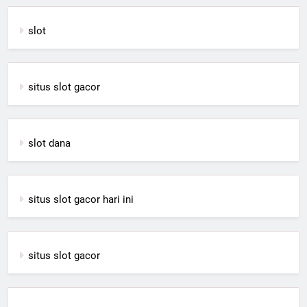
slot
situs slot gacor
slot dana
situs slot gacor hari ini
situs slot gacor