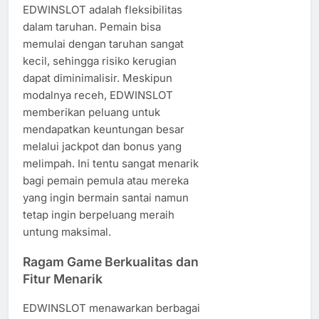
EDWINSLOT adalah fleksibilitas
dalam taruhan. Pemain bisa
memulai dengan taruhan sangat
kecil, sehingga risiko kerugian
dapat diminimalisir. Meskipun
modalnya receh, EDWINSLOT
memberikan peluang untuk
mendapatkan keuntungan besar
melalui jackpot dan bonus yang
melimpah. Ini tentu sangat menarik
bagi pemain pemula atau mereka
yang ingin bermain santai namun
tetap ingin berpeluang meraih
untung maksimal.
Ragam Game Berkualitas dan
Fitur Menarik
EDWINSLOT menawarkan berbagai