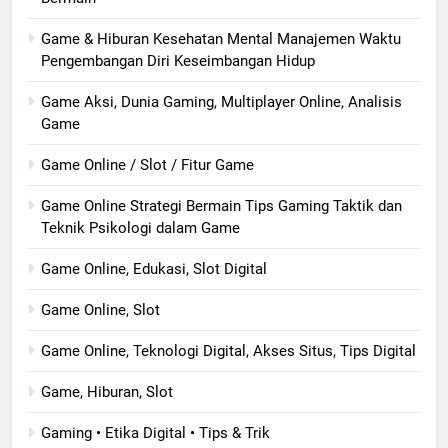
Game & Hiburan Kesehatan Mental Manajemen Waktu
Pengembangan Diri Keseimbangan Hidup
Game Aksi, Dunia Gaming, Multiplayer Online, Analisis
Game
Game Online / Slot / Fitur Game
Game Online Strategi Bermain Tips Gaming Taktik dan
Teknik Psikologi dalam Game
Game Online, Edukasi, Slot Digital
Game Online, Slot
Game Online, Teknologi Digital, Akses Situs, Tips Digital
Game, Hiburan, Slot
Gaming • Etika Digital • Tips & Trik