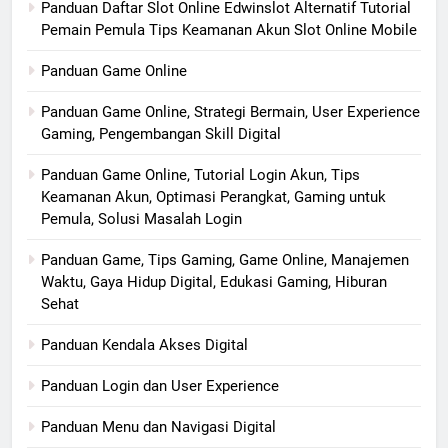
Panduan Daftar Slot Online Edwinslot Alternatif Tutorial
Pemain Pemula Tips Keamanan Akun Slot Online Mobile
Panduan Game Online
Panduan Game Online, Strategi Bermain, User Experience
Gaming, Pengembangan Skill Digital
Panduan Game Online, Tutorial Login Akun, Tips
Keamanan Akun, Optimasi Perangkat, Gaming untuk
Pemula, Solusi Masalah Login
Panduan Game, Tips Gaming, Game Online, Manajemen
Waktu, Gaya Hidup Digital, Edukasi Gaming, Hiburan
Sehat
Panduan Kendala Akses Digital
Panduan Login dan User Experience
Panduan Menu dan Navigasi Digital