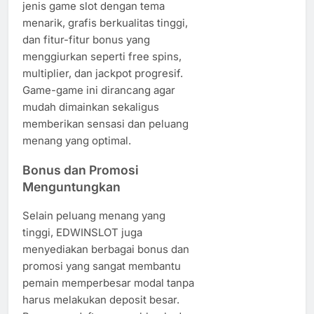
jenis game slot dengan tema
menarik, grafis berkualitas tinggi,
dan fitur-fitur bonus yang
menggiurkan seperti free spins,
multiplier, dan jackpot progresif.
Game-game ini dirancang agar
mudah dimainkan sekaligus
memberikan sensasi dan peluang
menang yang optimal.
Bonus dan Promosi
Menguntungkan
Selain peluang menang yang
tinggi, EDWINSLOT juga
menyediakan berbagai bonus dan
promosi yang sangat membantu
pemain memperbesar modal tanpa
harus melakukan deposit besar.