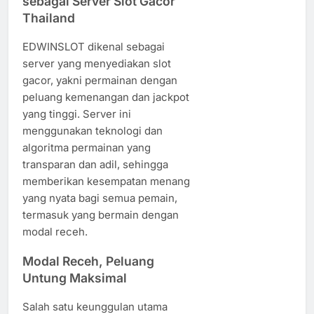
sebagai Server Slot Gacor
Thailand
EDWINSLOT dikenal sebagai
server yang menyediakan slot
gacor, yakni permainan dengan
peluang kemenangan dan jackpot
yang tinggi. Server ini
menggunakan teknologi dan
algoritma permainan yang
transparan dan adil, sehingga
memberikan kesempatan menang
yang nyata bagi semua pemain,
termasuk yang bermain dengan
modal receh.
Modal Receh, Peluang
Untung Maksimal
Salah satu keunggulan utama