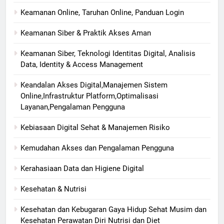
Keamanan Online, Taruhan Online, Panduan Login
Keamanan Siber & Praktik Akses Aman
Keamanan Siber, Teknologi Identitas Digital, Analisis
Data, Identity & Access Management
Keandalan Akses Digital,Manajemen Sistem
Online,Infrastruktur Platform,Optimalisasi
Layanan,Pengalaman Pengguna
Kebiasaan Digital Sehat & Manajemen Risiko
Kemudahan Akses dan Pengalaman Pengguna
Kerahasiaan Data dan Higiene Digital
Kesehatan & Nutrisi
Kesehatan dan Kebugaran Gaya Hidup Sehat Musim dan
Kesehatan Perawatan Diri Nutrisi dan Diet