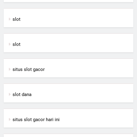
slot
slot
situs slot gacor
slot dana
situs slot gacor hari ini