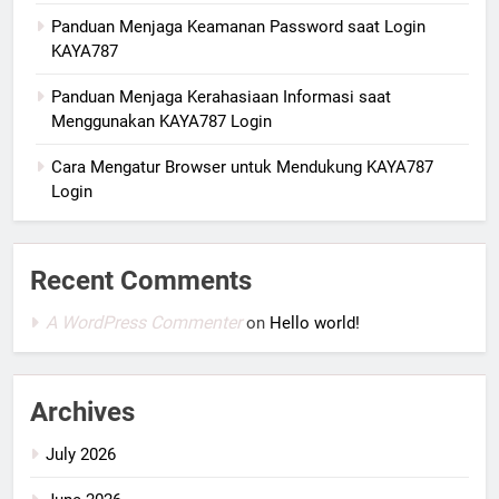
Panduan Menjaga Keamanan Password saat Login
KAYA787
Panduan Menjaga Kerahasiaan Informasi saat
Menggunakan KAYA787 Login
Cara Mengatur Browser untuk Mendukung KAYA787
Login
Recent Comments
A WordPress Commenter
on
Hello world!
Archives
July 2026