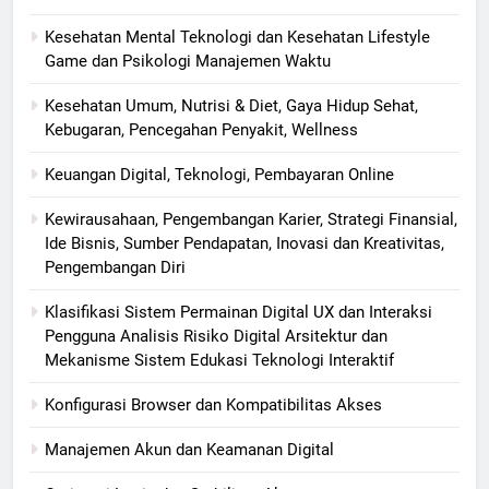
Kesehatan Mental Teknologi dan Kesehatan Lifestyle
Game dan Psikologi Manajemen Waktu
Kesehatan Umum, Nutrisi & Diet, Gaya Hidup Sehat,
Kebugaran, Pencegahan Penyakit, Wellness
Keuangan Digital, Teknologi, Pembayaran Online
Kewirausahaan, Pengembangan Karier, Strategi Finansial,
Ide Bisnis, Sumber Pendapatan, Inovasi dan Kreativitas,
Pengembangan Diri
Klasifikasi Sistem Permainan Digital UX dan Interaksi
Pengguna Analisis Risiko Digital Arsitektur dan
Mekanisme Sistem Edukasi Teknologi Interaktif
Konfigurasi Browser dan Kompatibilitas Akses
Manajemen Akun dan Keamanan Digital