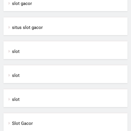
slot gacor
situs slot gacor
slot
slot
slot
Slot Gacor