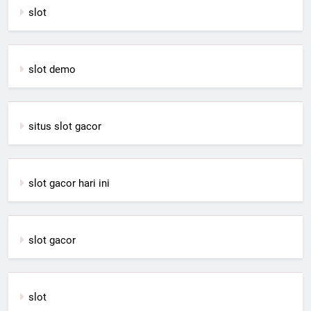
slot
slot demo
situs slot gacor
slot gacor hari ini
slot gacor
slot