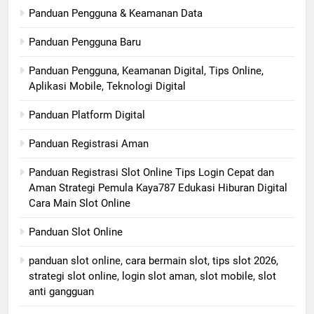
Panduan Pengguna & Keamanan Data
Panduan Pengguna Baru
Panduan Pengguna, Keamanan Digital, Tips Online,
Aplikasi Mobile, Teknologi Digital
Panduan Platform Digital
Panduan Registrasi Aman
Panduan Registrasi Slot Online Tips Login Cepat dan
Aman Strategi Pemula Kaya787 Edukasi Hiburan Digital
Cara Main Slot Online
Panduan Slot Online
panduan slot online, cara bermain slot, tips slot 2026,
strategi slot online, login slot aman, slot mobile, slot
anti gangguan