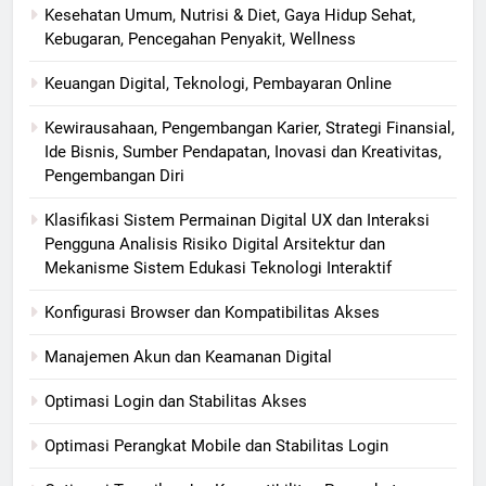
Kesehatan Umum, Nutrisi & Diet, Gaya Hidup Sehat,
Kebugaran, Pencegahan Penyakit, Wellness
Keuangan Digital, Teknologi, Pembayaran Online
Kewirausahaan, Pengembangan Karier, Strategi Finansial,
Ide Bisnis, Sumber Pendapatan, Inovasi dan Kreativitas,
Pengembangan Diri
Klasifikasi Sistem Permainan Digital UX dan Interaksi
Pengguna Analisis Risiko Digital Arsitektur dan
Mekanisme Sistem Edukasi Teknologi Interaktif
Konfigurasi Browser dan Kompatibilitas Akses
Manajemen Akun dan Keamanan Digital
Optimasi Login dan Stabilitas Akses
Optimasi Perangkat Mobile dan Stabilitas Login