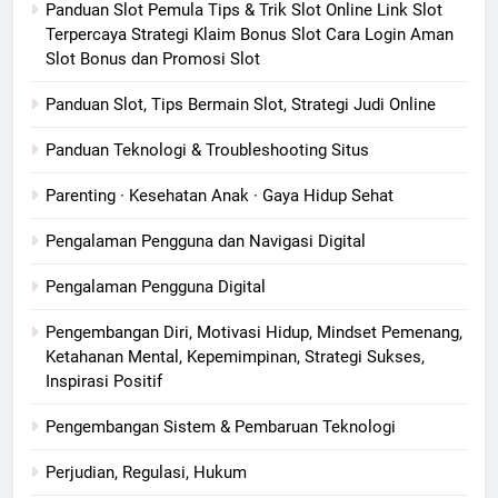
Panduan Slot Pemula Tips & Trik Slot Online Link Slot
Terpercaya Strategi Klaim Bonus Slot Cara Login Aman
Slot Bonus dan Promosi Slot
Panduan Slot, Tips Bermain Slot, Strategi Judi Online
Panduan Teknologi & Troubleshooting Situs
Parenting · Kesehatan Anak · Gaya Hidup Sehat
Pengalaman Pengguna dan Navigasi Digital
Pengalaman Pengguna Digital
Pengembangan Diri, Motivasi Hidup, Mindset Pemenang,
Ketahanan Mental, Kepemimpinan, Strategi Sukses,
Inspirasi Positif
Pengembangan Sistem & Pembaruan Teknologi
Perjudian, Regulasi, Hukum