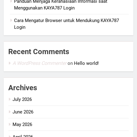
Panduan Menjaga Kerahasiaan Informasi saat
Menggunakan KAYA787 Login
Cara Mengatur Browser untuk Mendukung KAYA787
Login
Recent Comments
A WordPress Commenter
on
Hello world!
Archives
July 2026
June 2026
May 2026
April 2026