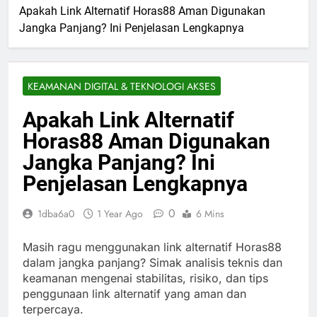
Apakah Link Alternatif Horas88 Aman Digunakan
Jangka Panjang? Ini Penjelasan Lengkapnya
KEAMANAN DIGITAL & TEKNOLOGI AKSES
Apakah Link Alternatif
Horas88 Aman Digunakan
Jangka Panjang? Ini
Penjelasan Lengkapnya
0
1dba6a0
1 Year Ago
6 Mins
Masih ragu menggunakan link alternatif Horas88
dalam jangka panjang? Simak analisis teknis dan
keamanan mengenai stabilitas, risiko, dan tips
penggunaan link alternatif yang aman dan
terpercaya.