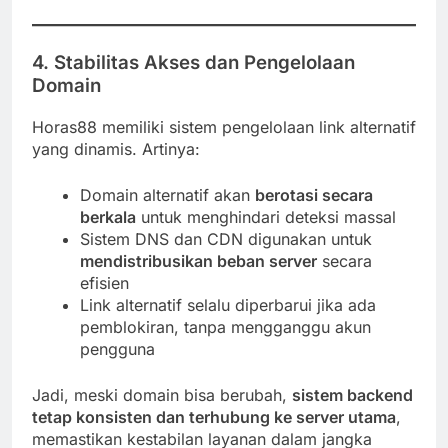
4.
Stabilitas Akses dan Pengelolaan
Domain
Horas88 memiliki sistem pengelolaan link alternatif
yang dinamis. Artinya:
Domain alternatif akan
berotasi secara
berkala
untuk menghindari deteksi massal
Sistem DNS dan CDN digunakan untuk
mendistribusikan beban server
secara
efisien
Link alternatif selalu diperbarui jika ada
pemblokiran, tanpa mengganggu akun
pengguna
Jadi, meski domain bisa berubah,
sistem backend
tetap konsisten dan terhubung ke server utama
,
memastikan kestabilan layanan dalam jangka