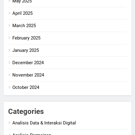
May 2025
April 2025
March 2025
February 2025
January 2025
December 2024
November 2024
October 2024
Categories
Analisis Data & Interaksi Digital