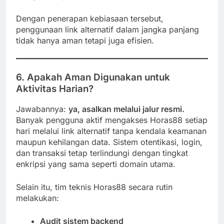
Dengan penerapan kebiasaan tersebut,
penggunaan link alternatif dalam jangka panjang
tidak hanya aman tetapi juga efisien.
6.
Apakah Aman Digunakan untuk
Aktivitas Harian?
Jawabannya:
ya, asalkan melalui jalur resmi.
Banyak pengguna aktif mengakses Horas88 setiap
hari melalui link alternatif tanpa kendala keamanan
maupun kehilangan data. Sistem otentikasi, login,
dan transaksi tetap terlindungi dengan tingkat
enkripsi yang sama seperti domain utama.
Selain itu, tim teknis Horas88 secara rutin
melakukan:
Audit sistem backend