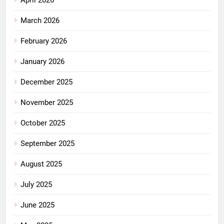
March 2026
February 2026
January 2026
December 2025
November 2025
October 2025
September 2025
August 2025
July 2025
June 2025