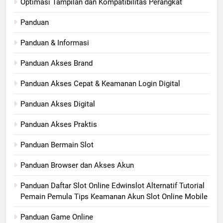
Optimasi Tampilan dan Kompatibilitas Perangkat
Panduan
Panduan & Informasi
Panduan Akses Brand
Panduan Akses Cepat & Keamanan Login Digital
Panduan Akses Digital
Panduan Akses Praktis
Panduan Bermain Slot
Panduan Browser dan Akses Akun
Panduan Daftar Slot Online Edwinslot Alternatif Tutorial
Pemain Pemula Tips Keamanan Akun Slot Online Mobile
Panduan Game Online