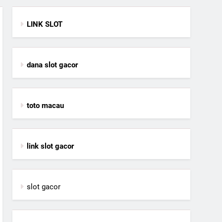
LINK SLOT
dana slot gacor
toto macau
link slot gacor
slot gacor