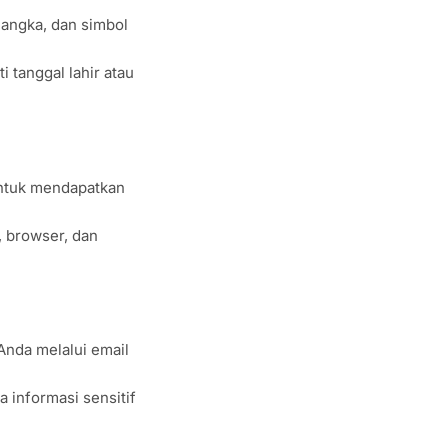
 angka, dan simbol
 tanggal lahir atau
untuk mendapatkan
 browser, dan
Anda melalui email
 informasi sensitif