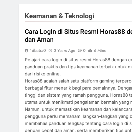
Keamanan & Teknologi
Cara Login di Situs Resmi Horas88 
dan Aman
1dba6a0
2 Years Ago
0
6 Mins
Pelajari cara login di situs resmi Horas88 dengan c
panduan praktis dan tips keamanan terbaik untuk 
dari risiko online.
Horas88 adalah salah satu platform gaming terpe
berbagai fitur menarik bagi para pemainnya. Deng
tinggi dan sistem yang ramah pengguna, Horas88 te
utama untuk menikmati pengalaman bermain yang
Namun, untuk memastikan keamanan dan kelancaran
pengguna perlu memahami langkah-langkah yang ben
membahas panduan lengkap tentang cara login di s
dengan cepat dan aman, serta memberikan tips unt