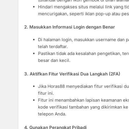
Hindari mengakses situs melalui link yang ti
mencurigakan, seperti iklan pop-up atau pes
2.
Masukkan Informasi Login dengan Benar
Di halaman login, masukkan username dan 
telah terdaftar.
Pastikan tidak ada kesalahan pengetikan, te
besar dan kecil.
3.
Aktifkan Fitur Verifikasi Dua Langkah (2FA)
Jika Horas88 menyediakan fitur verifikasi du
fitur ini.
Fitur ini menambahkan lapisan keamanan ek
kode verifikasi tambahan yang dikirimkan ke
telepon Anda.
4.
Gunakan Perangkat Pribadi