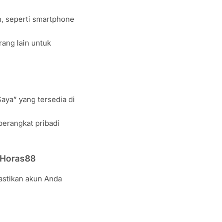
n, seperti smartphone
rang lain untuk
Saya” yang tersedia di
 perangkat pribadi
 Horas88
astikan akun Anda