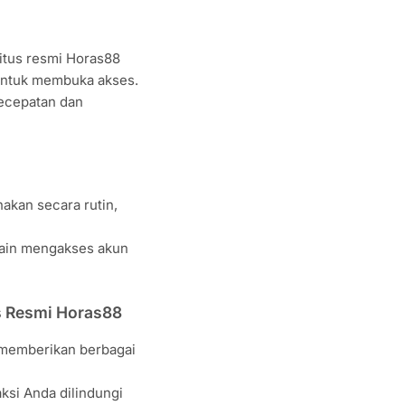
itus resmi Horas88
 untuk membuka akses.
ecepatan dan
nakan secara rutin,
lain mengakses akun
s Resmi Horas88
 memberikan berbagai
ksi Anda dilindungi