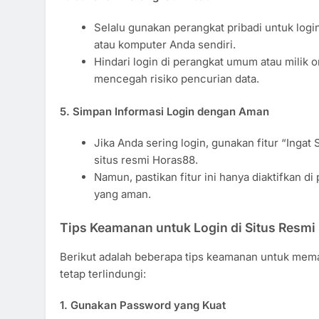
Selalu gunakan perangkat pribadi untuk logi
atau komputer Anda sendiri.
Hindari login di perangkat umum atau milik o
mencegah risiko pencurian data.
5.
Simpan Informasi Login dengan Aman
Jika Anda sering login, gunakan fitur “Ingat 
situs resmi Horas88.
Namun, pastikan fitur ini hanya diaktifkan di
yang aman.
Tips Keamanan untuk Login di Situs Resmi
Berikut adalah beberapa tips keamanan untuk mem
tetap terlindungi:
1.
Gunakan Password yang Kuat