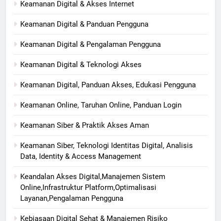
Keamanan Digital & Akses Internet
Keamanan Digital & Panduan Pengguna
Keamanan Digital & Pengalaman Pengguna
Keamanan Digital & Teknologi Akses
Keamanan Digital, Panduan Akses, Edukasi Pengguna
Keamanan Online, Taruhan Online, Panduan Login
Keamanan Siber & Praktik Akses Aman
Keamanan Siber, Teknologi Identitas Digital, Analisis
Data, Identity & Access Management
Keandalan Akses Digital,Manajemen Sistem
Online,Infrastruktur Platform,Optimalisasi
Layanan,Pengalaman Pengguna
Kebiasaan Digital Sehat & Manajemen Risiko