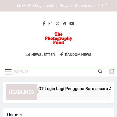
Skip
Panduan Menjaga Keamanan Password saat
to
Login KAYA787
content
Panduan Menjaga Kerahasiaan Informasi saat
Menggunakan KAYA787 Login
Panduan EDWINSLOT Login bagi Pengguna Baru
secara Aman dan Terarah
LEBAH4D Login melalui Browser Mobile dan
Desktop untuk Akses yang Lebih Fleksibel
The
The Photography Fund Menyediakan
Panduan Menjaga Keamanan Password saat
NEWSLETTER
RANDOM NEWS
Login KAYA787
Photography
Dukungan Bagi Fotografer Kreatif.
Panduan Menjaga Kerahasiaan Informasi saat
Sumber Daya Dan Peluang Pendanaan
Menggunakan KAYA787 Login
Fund
MENU
Bagi Seniman Visual.
nduan EDWINSLOT Login bagi Pengguna Baru secara Aman d
HEADLINES
Weeks Ago
Home