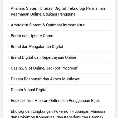
Analisis Sistem, Literasi Digital, Teknologi Permainan,
Keamanan Online, Edukasi Pengguna
Arsitektur Sistem & Optimasi Infrastruktur
Berita dan Update Game
Brand dan Pengalaman Digital
Brand Digital dan Kepercayaan Online
Casino, Slot Online, Jackpot Progresif
Desain Responsif dan Akses Multilayar
Desain Visual Digital
Edukasi Tren Hiburan Online dan Penggunaan Bijak
Ekologi dan Lingkungan Pokémon Hubungan Manusia
dan Pokémon Konservasi dan Keberlanjutan Dampak