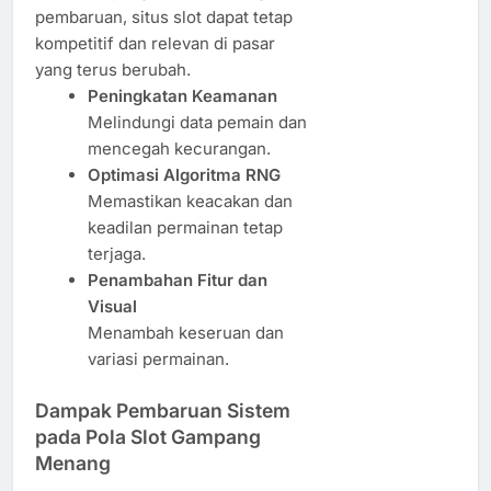
pembaruan, situs slot dapat tetap
kompetitif dan relevan di pasar
yang terus berubah.
Peningkatan Keamanan
Melindungi data pemain dan
mencegah kecurangan.
Optimasi Algoritma RNG
Memastikan keacakan dan
keadilan permainan tetap
terjaga.
Penambahan Fitur dan
Visual
Menambah keseruan dan
variasi permainan.
Dampak Pembaruan Sistem
pada Pola Slot Gampang
Menang