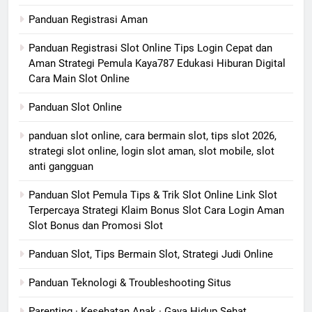
Panduan Registrasi Aman
Panduan Registrasi Slot Online Tips Login Cepat dan
Aman Strategi Pemula Kaya787 Edukasi Hiburan Digital
Cara Main Slot Online
Panduan Slot Online
panduan slot online, cara bermain slot, tips slot 2026,
strategi slot online, login slot aman, slot mobile, slot
anti gangguan
Panduan Slot Pemula Tips & Trik Slot Online Link Slot
Terpercaya Strategi Klaim Bonus Slot Cara Login Aman
Slot Bonus dan Promosi Slot
Panduan Slot, Tips Bermain Slot, Strategi Judi Online
Panduan Teknologi & Troubleshooting Situs
Parenting · Kesehatan Anak · Gaya Hidup Sehat