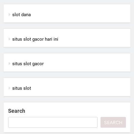
slot dana
situs slot gacor hari ini
situs slot gacor
situs slot
Search
SEARCH