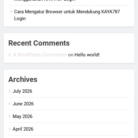
Cara Mengatur Browser untuk Mendukung KAYA787
Login
Recent Comments
A WordPress Commenter
on
Hello world!
Archives
July 2026
June 2026
May 2026
April 2026