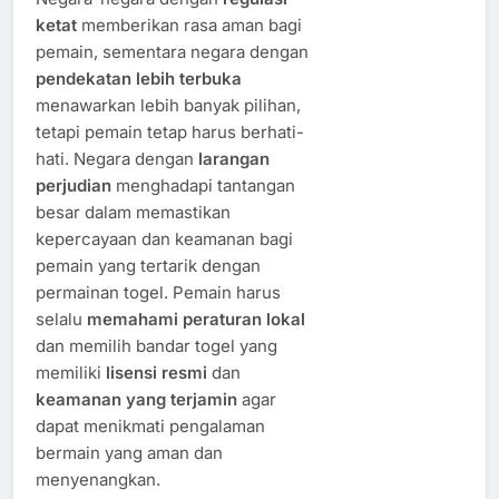
ketat
memberikan rasa aman bagi
pemain, sementara negara dengan
pendekatan lebih terbuka
menawarkan lebih banyak pilihan,
tetapi pemain tetap harus berhati-
hati. Negara dengan
larangan
perjudian
menghadapi tantangan
besar dalam memastikan
kepercayaan dan keamanan bagi
pemain yang tertarik dengan
permainan togel. Pemain harus
selalu
memahami peraturan lokal
dan memilih bandar togel yang
memiliki
lisensi resmi
dan
keamanan yang terjamin
agar
dapat menikmati pengalaman
bermain yang aman dan
menyenangkan.