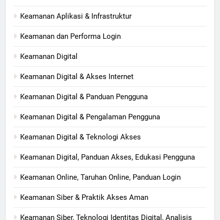
Keamanan Aplikasi & Infrastruktur
Keamanan dan Performa Login
Keamanan Digital
Keamanan Digital & Akses Internet
Keamanan Digital & Panduan Pengguna
Keamanan Digital & Pengalaman Pengguna
Keamanan Digital & Teknologi Akses
Keamanan Digital, Panduan Akses, Edukasi Pengguna
Keamanan Online, Taruhan Online, Panduan Login
Keamanan Siber & Praktik Akses Aman
Keamanan Siber, Teknologi Identitas Digital, Analisis