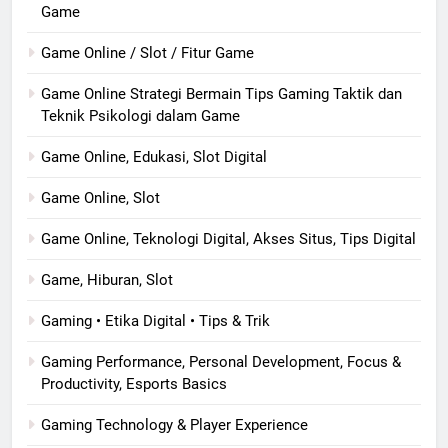
Game
Game Online / Slot / Fitur Game
Game Online Strategi Bermain Tips Gaming Taktik dan
Teknik Psikologi dalam Game
Game Online, Edukasi, Slot Digital
Game Online, Slot
Game Online, Teknologi Digital, Akses Situs, Tips Digital
Game, Hiburan, Slot
Gaming • Etika Digital • Tips & Trik
Gaming Performance, Personal Development, Focus &
Productivity, Esports Basics
Gaming Technology & Player Experience