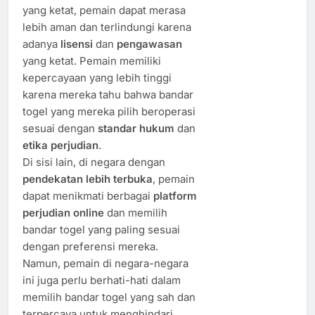
yang ketat, pemain dapat merasa
lebih aman dan terlindungi karena
adanya
lisensi
dan
pengawasan
yang ketat. Pemain memiliki
kepercayaan yang lebih tinggi
karena mereka tahu bahwa bandar
togel yang mereka pilih beroperasi
sesuai dengan
standar hukum
dan
etika perjudian
.
Di sisi lain, di negara dengan
pendekatan lebih terbuka
, pemain
dapat menikmati berbagai
platform
perjudian online
dan memilih
bandar togel yang paling sesuai
dengan preferensi mereka.
Namun, pemain di negara-negara
ini juga perlu berhati-hati dalam
memilih bandar togel yang sah dan
terpercaya untuk menghindari