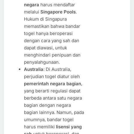
negara
harus mendaftar
melalui
Singapore Pools
.
Hukum di Singapura
memastikan bahwa bandar
togel hanya beroperasi
dengan cara yang sah dan
dapat diawasi, untuk
menghindari penipuan dan
penyalahgunaan.
Australia
: Di Australia,
perjudian togel diatur oleh
pemerintah negara bagian
,
yang berarti regulasi dapat
berbeda antara satu negara
bagian dengan negara
bagian lainnya. Namun, pada
umumnya, bandar togel
harus memiliki
lisensi yang
sah
untuk beroperasi, dan