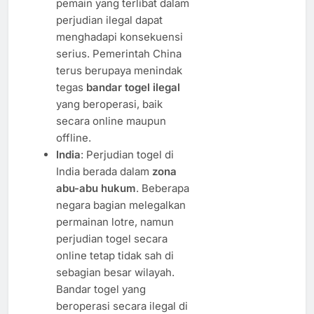
pemain yang terlibat dalam
perjudian ilegal dapat
menghadapi konsekuensi
serius. Pemerintah China
terus berupaya menindak
tegas
bandar togel ilegal
yang beroperasi, baik
secara online maupun
offline.
India
: Perjudian togel di
India berada dalam
zona
abu-abu hukum
. Beberapa
negara bagian melegalkan
permainan lotre, namun
perjudian togel secara
online tetap tidak sah di
sebagian besar wilayah.
Bandar togel yang
beroperasi secara ilegal di