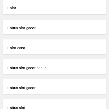
slot
situs slot gacor
slot dana
situs slot gacor hari ini
situs slot gacor
situs slot