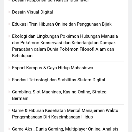
Desain Responsif dan Akses Multilayar
Desain Visual Digital
Edukasi Tren Hiburan Online dan Penggunaan Bijak
Ekologi dan Lingkungan Pokémon Hubungan Manusia
dan Pokémon Konservasi dan Keberlanjutan Dampak
Peradaban dalam Dunia Pokémon Filosofi Alam dan
Kehidupan
Esport Kampus & Gaya Hidup Mahasiswa
Fondasi Teknologi dan Stabilitas Sistem Digital
Gambling, Slot Machines, Kasino Online, Strategi
Bermain
Game & Hiburan Kesehatan Mental Manajemen Waktu
Pengembangan Diri Keseimbangan Hidup
Game Aksi, Dunia Gaming, Multiplayer Online, Analisis