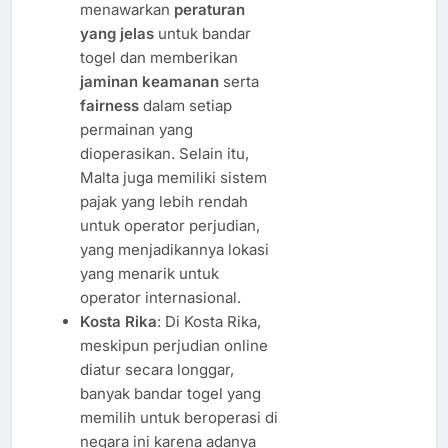
menawarkan
peraturan
yang jelas
untuk bandar
togel dan memberikan
jaminan keamanan
serta
fairness
dalam setiap
permainan yang
dioperasikan. Selain itu,
Malta juga memiliki sistem
pajak yang lebih rendah
untuk operator perjudian,
yang menjadikannya lokasi
yang menarik untuk
operator internasional.
Kosta Rika
: Di Kosta Rika,
meskipun perjudian online
diatur secara longgar,
banyak bandar togel yang
memilih untuk beroperasi di
negara ini karena adanya