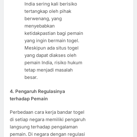
India sering kali berisiko
tertangkap oleh pihak
berwenang, yang
menyebabkan
ketidakpastian bagi pemain
yang ingin bermain togel.
Meskipun ada situs togel
yang dapat diakses oleh
pemain India, risiko hukum
tetap menjadi masalah
besar.
4.
Pengaruh Regulasinya
terhadap Pemain
Perbedaan cara kerja bandar togel
di setiap negara memiliki pengaruh
langsung terhadap pengalaman
pemain. Di negara dengan regulasi