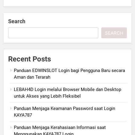
Search
SEARCH
Recent Posts
Panduan EDWINSLOT Login bagi Pengguna Baru secara
Aman dan Terarah
LEBAH4D Login melalui Browser Mobile dan Desktop
untuk Akses yang Lebih Fleksibel
Panduan Menjaga Keamanan Password saat Login
KAYA787
Panduan Menjaga Kerahasiaan Informasi saat
Menggunakan KAYA787 Login