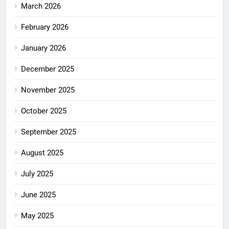
March 2026
February 2026
January 2026
December 2025
November 2025
October 2025
September 2025
August 2025
July 2025
June 2025
May 2025