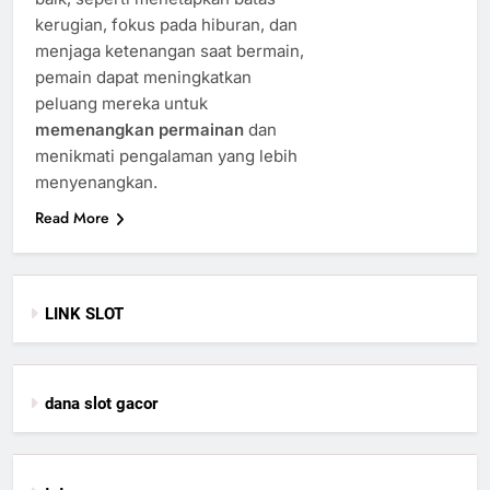
kerugian, fokus pada hiburan, dan
menjaga ketenangan saat bermain,
pemain dapat meningkatkan
peluang mereka untuk
memenangkan permainan
dan
menikmati pengalaman yang lebih
menyenangkan.
Read More
LINK SLOT
dana slot gacor