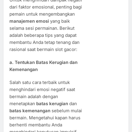
dari faktor emosional, penting bagi
pemain untuk mengembangkan
manajemen emosi
yang baik
selama sesi permainan. Berikut
adalah beberapa tips yang dapat
membantu Anda tetap tenang dan
rasional saat bermain slot gacor:
a.
Tentukan Batas Kerugian dan
Kemenangan
Salah satu cara terbaik untuk
menghindari emosi negatif saat
bermain adalah dengan
menetapkan
batas kerugian
dan
batas kemenangan
sebelum mulai
bermain. Mengetahui kapan harus
berhenti membantu Anda
menghindari keputusan impulsif