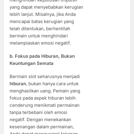
yang dapat menyebabkan kerugian
lebih lanjut. Misalnya, jika Anda
mencapai batas kerugian yang
telah ditentukan, berhentilah
bermain untuk menghindari
melampiaskan emosi negatif.
b.
Fokus pada Hiburan, Bukan
Keuntungan Semata
Bermain slot seharusnya menjadi
hiburan
, bukan hanya cara untuk
menghasilkan uang. Pemain yang
fokus pada aspek hiburan lebih
cenderung menikmati permainan
tanpa terbebani oleh emosi
negatif. Dengan menekankan
kesenangan dalam permainan,
Anda dapat mengurangi tekanan