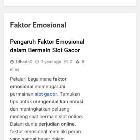
Faktor Emosional
Pengaruh Faktor Emosional
dalam Bermain Slot Gacor
1dba6a0
1 year ago
0
8
mins
Pelajari bagaimana
faktor
emosional
memengaruhi
permainan
slot gacor
. Temukan
tips untuk
mengendalikan emosi
dan meningkatkan peluang
menang saat bermain slot online.
Dalam dunia
perjudian online
,
faktor emosional memiliki peran
yang sangat besar dalam