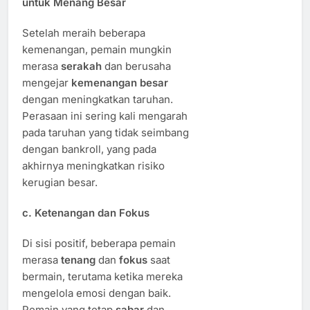
untuk Menang Besar
Setelah meraih beberapa
kemenangan, pemain mungkin
merasa
serakah
dan berusaha
mengejar
kemenangan besar
dengan meningkatkan taruhan.
Perasaan ini sering kali mengarah
pada taruhan yang tidak seimbang
dengan bankroll, yang pada
akhirnya meningkatkan risiko
kerugian besar.
c.
Ketenangan dan Fokus
Di sisi positif, beberapa pemain
merasa
tenang
dan
fokus
saat
bermain, terutama ketika mereka
mengelola emosi dengan baik.
Pemain yang tetap
sabar
dan