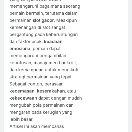
memengaruhi bagaimana seorang
pemain bermain, terutama dalam
permainan
slot gacor
. Meskipun
kemenangan di slot sangat
bergantung pada keberuntungan
dan faktor acak,
keadaan
emosional
pemain dapat
memengaruhi pengambilan
keputusan, manajemen bankroll,
dan kemampuan untuk mengikuti
strategi permainan yang tepat.
Sebagai contoh, perasaan
kecemasan
,
keserakahan
, atau
kekecewaan
dapat dengan mudah
mengubah pola permainan dan
mengarah pada kerugian yang
lebih besar.
Artikel ini akan membahas