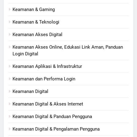
Keamanan & Gaming
Keamanan & Teknologi
Keamanan Akses Digital
Keamanan Akses Online, Edukasi Link Aman, Panduan
Login Digital
Keamanan Aplikasi & Infrastruktur
Keamanan dan Performa Login
Keamanan Digital
Keamanan Digital & Akses Internet
Keamanan Digital & Panduan Pengguna
Keamanan Digital & Pengalaman Pengguna