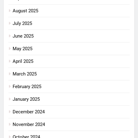
August 2025
July 2025
June 2025
May 2025
April 2025
March 2025
February 2025
January 2025
December 2024
November 2024
October 2024