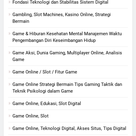
Fondasi Teknologi dan Stabilitas Sistem Digital
Gambling, Slot Machines, Kasino Online, Strategi
Bermain
Game & Hiburan Kesehatan Mental Manajemen Waktu
Pengembangan Diri Keseimbangan Hidup
Game Aksi, Dunia Gaming, Multiplayer Online, Analisis
Game
Game Online / Slot / Fitur Game
Game Online Strategi Bermain Tips Gaming Taktik dan
Teknik Psikologi dalam Game
Game Online, Edukasi, Slot Digital
Game Online, Slot
Game Online, Teknologi Digital, Akses Situs, Tips Digital