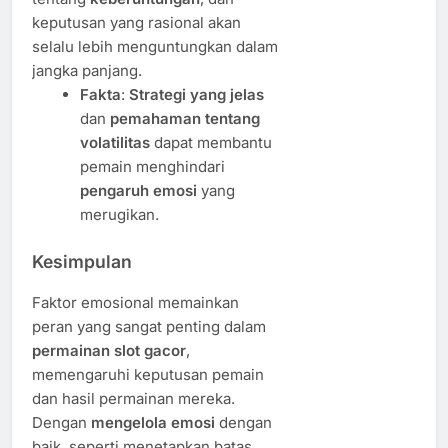
keputusan yang rasional akan
selalu lebih menguntungkan dalam
jangka panjang.
Fakta
:
Strategi yang jelas
dan
pemahaman tentang
volatilitas
dapat membantu
pemain menghindari
pengaruh emosi
yang
merugikan.
Kesimpulan
Faktor emosional memainkan
peran yang sangat penting dalam
permainan slot gacor
,
memengaruhi keputusan pemain
dan hasil permainan mereka.
Dengan
mengelola emosi
dengan
baik, seperti menetapkan batas