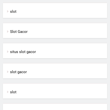
slot
Slot Gacor
situs slot gacor
slot gacor
slot