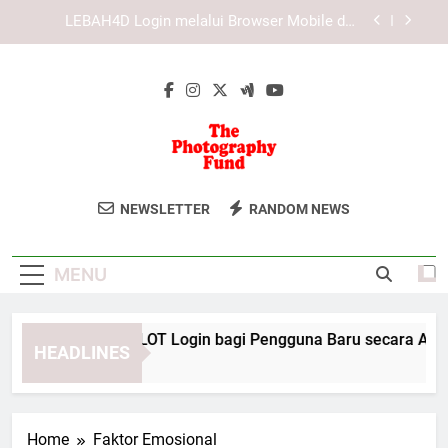
Skip
Panduan Menjaga Keamanan Password saat
to
Login KAYA787
content
Panduan Menjaga Kerahasiaan Informasi saat
Menggunakan KAYA787 Login
Panduan EDWINSLOT Login bagi Pengguna Baru
secara Aman dan Terarah
LEBAH4D Login melalui Browser Mobile dan
Desktop untuk Akses yang Lebih Fleksibel
The
The Photography Fund Menyediakan
Panduan Menjaga Keamanan Password saat
NEWSLETTER
RANDOM NEWS
Login KAYA787
Photography
Dukungan Bagi Fotografer Kreatif.
Panduan Menjaga Kerahasiaan Informasi saat
Sumber Daya Dan Peluang Pendanaan
Menggunakan KAYA787 Login
Fund
MENU
Bagi Seniman Visual.
nduan EDWINSLOT Login bagi Pengguna Baru secara Aman d
HEADLINES
Weeks Ago
Home
Faktor Emosional