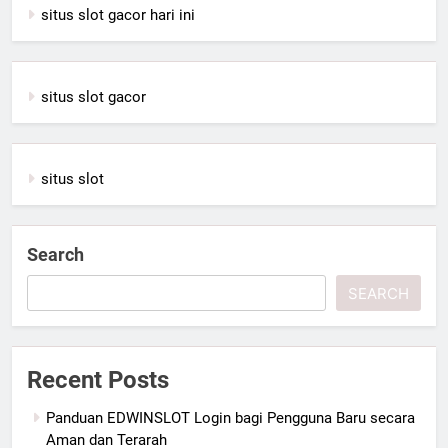
situs slot gacor hari ini
situs slot gacor
situs slot
Search
SEARCH
Recent Posts
Panduan EDWINSLOT Login bagi Pengguna Baru secara
Aman dan Terarah