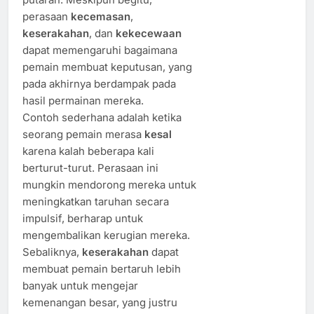
perasaan
kecemasan
,
keserakahan
, dan
kekecewaan
dapat memengaruhi bagaimana
pemain membuat keputusan, yang
pada akhirnya berdampak pada
hasil permainan mereka.
Contoh sederhana adalah ketika
seorang pemain merasa
kesal
karena kalah beberapa kali
berturut-turut. Perasaan ini
mungkin mendorong mereka untuk
meningkatkan taruhan secara
impulsif, berharap untuk
mengembalikan kerugian mereka.
Sebaliknya,
keserakahan
dapat
membuat pemain bertaruh lebih
banyak untuk mengejar
kemenangan besar, yang justru