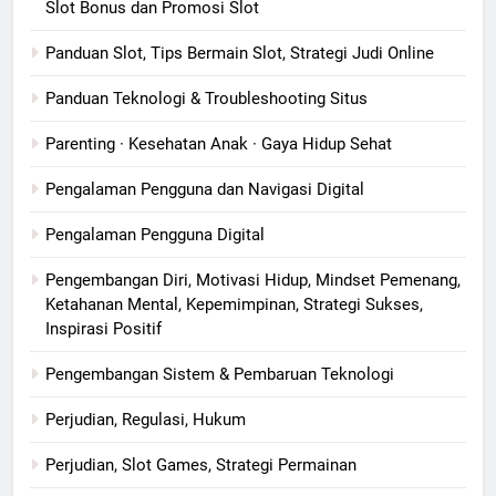
Slot Bonus dan Promosi Slot
Panduan Slot, Tips Bermain Slot, Strategi Judi Online
Panduan Teknologi & Troubleshooting Situs
Parenting · Kesehatan Anak · Gaya Hidup Sehat
Pengalaman Pengguna dan Navigasi Digital
Pengalaman Pengguna Digital
Pengembangan Diri, Motivasi Hidup, Mindset Pemenang,
Ketahanan Mental, Kepemimpinan, Strategi Sukses,
Inspirasi Positif
Pengembangan Sistem & Pembaruan Teknologi
Perjudian, Regulasi, Hukum
Perjudian, Slot Games, Strategi Permainan