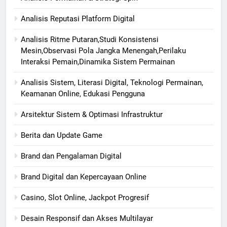
Analisis Reputasi Platform Digital
Analisis Ritme Putaran,Studi Konsistensi
Mesin,Observasi Pola Jangka Menengah,Perilaku
Interaksi Pemain,Dinamika Sistem Permainan
Analisis Sistem, Literasi Digital, Teknologi Permainan,
Keamanan Online, Edukasi Pengguna
Arsitektur Sistem & Optimasi Infrastruktur
Berita dan Update Game
Brand dan Pengalaman Digital
Brand Digital dan Kepercayaan Online
Casino, Slot Online, Jackpot Progresif
Desain Responsif dan Akses Multilayar