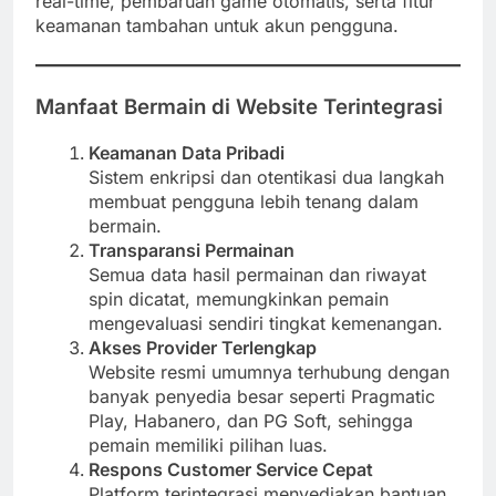
real-time, pembaruan game otomatis, serta fitur
keamanan tambahan untuk akun pengguna.
Manfaat Bermain di Website Terintegrasi
Keamanan Data Pribadi
Sistem enkripsi dan otentikasi dua langkah
membuat pengguna lebih tenang dalam
bermain.
Transparansi Permainan
Semua data hasil permainan dan riwayat
spin dicatat, memungkinkan pemain
mengevaluasi sendiri tingkat kemenangan.
Akses Provider Terlengkap
Website resmi umumnya terhubung dengan
banyak penyedia besar seperti Pragmatic
Play, Habanero, dan PG Soft, sehingga
pemain memiliki pilihan luas.
Respons Customer Service Cepat
Platform terintegrasi menyediakan bantuan