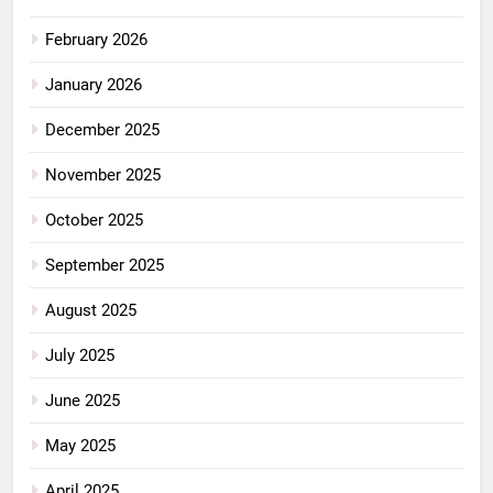
February 2026
January 2026
December 2025
November 2025
October 2025
September 2025
August 2025
July 2025
June 2025
May 2025
April 2025