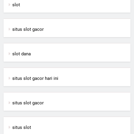
slot
situs slot gacor
slot dana
situs slot gacor hari ini
situs slot gacor
situs slot