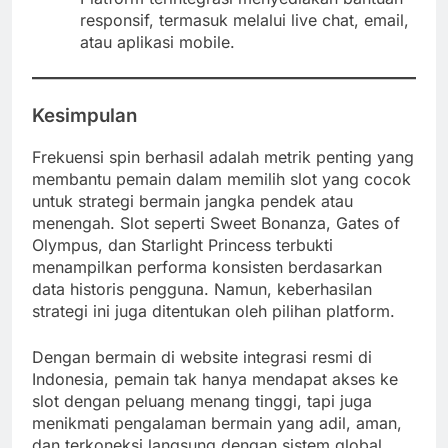
responsif, termasuk melalui live chat, email,
atau aplikasi mobile.
Kesimpulan
Frekuensi spin berhasil adalah metrik penting yang
membantu pemain dalam memilih slot yang cocok
untuk strategi bermain jangka pendek atau
menengah. Slot seperti Sweet Bonanza, Gates of
Olympus, dan Starlight Princess terbukti
menampilkan performa konsisten berdasarkan
data historis pengguna. Namun, keberhasilan
strategi ini juga ditentukan oleh pilihan platform.
Dengan bermain di website integrasi resmi di
Indonesia, pemain tak hanya mendapat akses ke
slot dengan peluang menang tinggi, tapi juga
menikmati pengalaman bermain yang adil, aman,
dan terkoneksi langsung dengan sistem global.