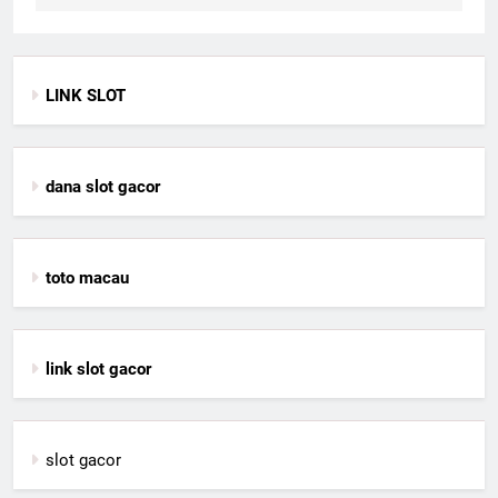
LINK SLOT
dana slot gacor
toto macau
link slot gacor
slot gacor