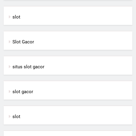
slot
Slot Gacor
situs slot gacor
slot gacor
slot