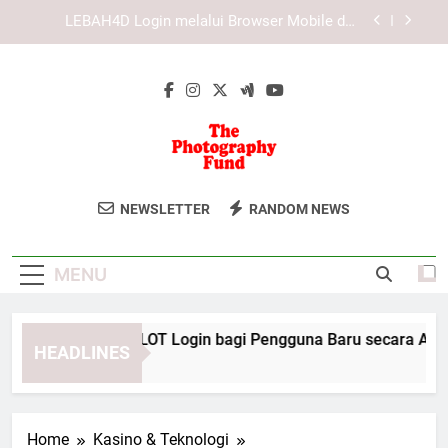
Skip
Panduan Menjaga Keamanan Password saat
to
Login KAYA787
content
Panduan Menjaga Kerahasiaan Informasi saat
Menggunakan KAYA787 Login
Panduan EDWINSLOT Login bagi Pengguna Baru
secara Aman dan Terarah
LEBAH4D Login melalui Browser Mobile dan
Desktop untuk Akses yang Lebih Fleksibel
The
The Photography Fund Menyediakan
Panduan Menjaga Keamanan Password saat
NEWSLETTER
RANDOM NEWS
Login KAYA787
Photography
Dukungan Bagi Fotografer Kreatif.
Panduan Menjaga Kerahasiaan Informasi saat
Sumber Daya Dan Peluang Pendanaan
Menggunakan KAYA787 Login
Fund
MENU
Bagi Seniman Visual.
nduan EDWINSLOT Login bagi Pengguna Baru secara Aman d
HEADLINES
Weeks Ago
Home
Kasino & Teknologi