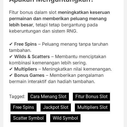
Fitur bonus dalam slot
meningkatkan keseruan
permainan dan memberikan peluang menang
lebih besar
, tetapi tetap bergantung pada
keberuntungan dan sistem RNG.
✔
Free Spins
– Peluang menang tanpa taruhan
tambahan.
✔
Wilds & Scatters
– Membantu menciptakan
kombinasi kemenangan lebih sering.
✔
Multipliers
– Meningkatkan nilai kemenangan.
✔
Bonus Games
– Memberikan pengalaman
bermain interaktif dan hadiah tambahan.
Tagged:
Cara Menang Slot
Fitur Bonus Slot
Free Spins
Jackpot Slot
Multipliers Slot
Scatter Symbol
Wild Symbol