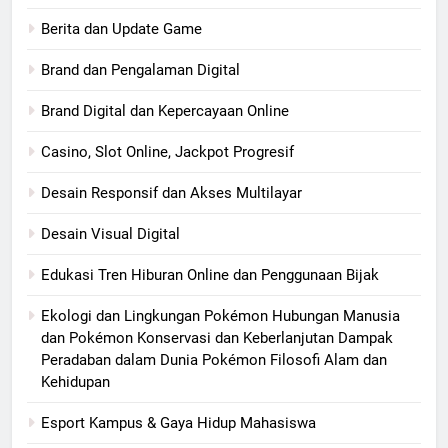
Berita dan Update Game
Brand dan Pengalaman Digital
Brand Digital dan Kepercayaan Online
Casino, Slot Online, Jackpot Progresif
Desain Responsif dan Akses Multilayar
Desain Visual Digital
Edukasi Tren Hiburan Online dan Penggunaan Bijak
Ekologi dan Lingkungan Pokémon Hubungan Manusia
dan Pokémon Konservasi dan Keberlanjutan Dampak
Peradaban dalam Dunia Pokémon Filosofi Alam dan
Kehidupan
Esport Kampus & Gaya Hidup Mahasiswa