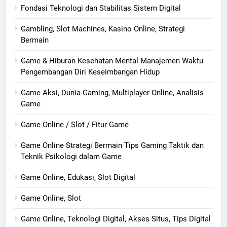
Fondasi Teknologi dan Stabilitas Sistem Digital
Gambling, Slot Machines, Kasino Online, Strategi
Bermain
Game & Hiburan Kesehatan Mental Manajemen Waktu
Pengembangan Diri Keseimbangan Hidup
Game Aksi, Dunia Gaming, Multiplayer Online, Analisis
Game
Game Online / Slot / Fitur Game
Game Online Strategi Bermain Tips Gaming Taktik dan
Teknik Psikologi dalam Game
Game Online, Edukasi, Slot Digital
Game Online, Slot
Game Online, Teknologi Digital, Akses Situs, Tips Digital