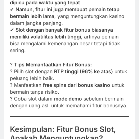
dipicu pada waktu yang tepat
.
✔
Namun, fitur ini juga membuat pemain tetap
bermain lebih lama
, yang menguntungkan kasino
dalam jangka panjang.
✔
Slot dengan banyak fitur bonus biasanya
memiliki volatilitas lebih tinggi
, artinya pemain
bisa mengalami kemenangan besar tetapi tidak
sering.
?
Tips Memanfaatkan Fitur Bonus:
? Pilih slot dengan
RTP tinggi (96% ke atas)
untuk
peluang lebih baik.
? Manfaatkan
free spins dari bonus kasino
untuk
bermain tanpa risiko.
? Coba slot dalam
mode demo
sebelum bermain
dengan uang asli untuk memahami fitur bonusnya.
Kesimpulan: Fitur Bonus Slot,
Apakah Menguntungkan?