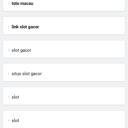
toto macau
link slot gacor
slot gacor
situs slot gacor
slot
slot