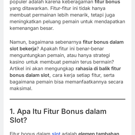
populer adalah karena keberagaman
fitur bonus
yang ditawarkan. Fitur-fitur ini tidak hanya
membuat permainan lebih menarik, tetapi juga
meningkatkan peluang pemain untuk mendapatkan
kemenangan besar.
Namun, bagaimana sebenarnya
fitur bonus dalam
slot bekerja
? Apakah fitur ini benar-benar
menguntungkan pemain, atau hanya strategi
kasino untuk membuat pemain terus bermain?
Artikel ini akan mengungkap
rahasia di balik fitur
bonus dalam slot
, cara kerja setiap fitur, serta
bagaimana pemain bisa memanfaatkannya secara
maksimal.
1. Apa Itu Fitur Bonus dalam
Slot?
Fitur bonus dalam
slot
adalah
elemen tambahan