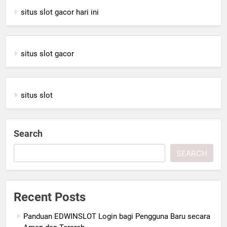
situs slot gacor hari ini
situs slot gacor
situs slot
Search
SEARCH
Recent Posts
Panduan EDWINSLOT Login bagi Pengguna Baru secara