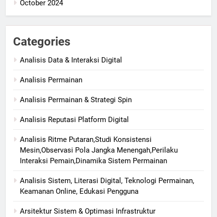
October 2024
Categories
Analisis Data & Interaksi Digital
Analisis Permainan
Analisis Permainan & Strategi Spin
Analisis Reputasi Platform Digital
Analisis Ritme Putaran,Studi Konsistensi
Mesin,Observasi Pola Jangka Menengah,Perilaku
Interaksi Pemain,Dinamika Sistem Permainan
Analisis Sistem, Literasi Digital, Teknologi Permainan,
Keamanan Online, Edukasi Pengguna
Arsitektur Sistem & Optimasi Infrastruktur