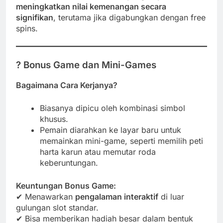
meningkatkan nilai kemenangan secara
signifikan
, terutama jika digabungkan dengan free
spins.
? Bonus Game dan Mini-Games
Bagaimana Cara Kerjanya?
Biasanya dipicu oleh kombinasi simbol
khusus.
Pemain diarahkan ke layar baru untuk
memainkan mini-game, seperti memilih peti
harta karun atau memutar roda
keberuntungan.
Keuntungan Bonus Game:
✔ Menawarkan
pengalaman interaktif
di luar
gulungan slot standar.
✔ Bisa memberikan hadiah besar dalam bentuk