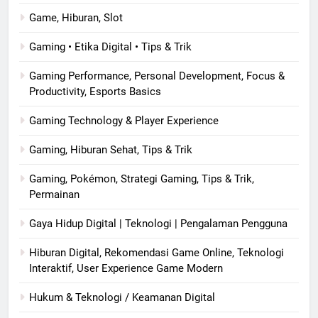
Game, Hiburan, Slot
Gaming • Etika Digital • Tips & Trik
Gaming Performance, Personal Development, Focus &
Productivity, Esports Basics
Gaming Technology & Player Experience
Gaming, Hiburan Sehat, Tips & Trik
Gaming, Pokémon, Strategi Gaming, Tips & Trik,
Permainan
Gaya Hidup Digital | Teknologi | Pengalaman Pengguna
Hiburan Digital, Rekomendasi Game Online, Teknologi
Interaktif, User Experience Game Modern
Hukum & Teknologi / Keamanan Digital