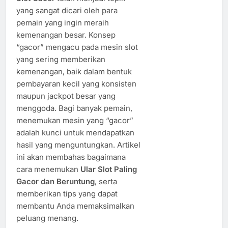
yang sangat dicari oleh para
pemain yang ingin meraih
kemenangan besar. Konsep
“gacor” mengacu pada mesin slot
yang sering memberikan
kemenangan, baik dalam bentuk
pembayaran kecil yang konsisten
maupun jackpot besar yang
menggoda. Bagi banyak pemain,
menemukan mesin yang “gacor”
adalah kunci untuk mendapatkan
hasil yang menguntungkan. Artikel
ini akan membahas bagaimana
cara menemukan
Ular Slot Paling
Gacor dan Beruntung
, serta
memberikan tips yang dapat
membantu Anda memaksimalkan
peluang menang.