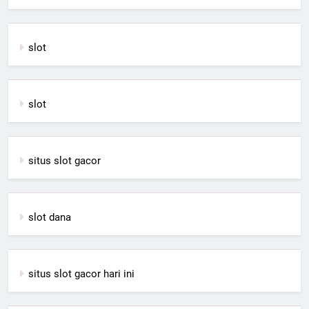
slot
slot
situs slot gacor
slot dana
situs slot gacor hari ini