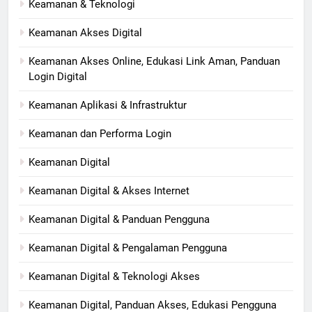
Keamanan & Teknologi
Keamanan Akses Digital
Keamanan Akses Online, Edukasi Link Aman, Panduan
Login Digital
Keamanan Aplikasi & Infrastruktur
Keamanan dan Performa Login
Keamanan Digital
Keamanan Digital & Akses Internet
Keamanan Digital & Panduan Pengguna
Keamanan Digital & Pengalaman Pengguna
Keamanan Digital & Teknologi Akses
Keamanan Digital, Panduan Akses, Edukasi Pengguna