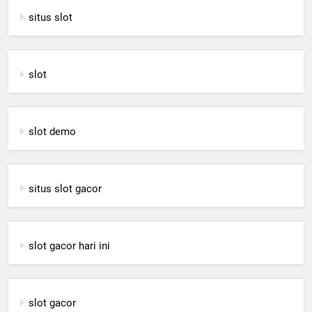
situs slot
slot
slot demo
situs slot gacor
slot gacor hari ini
slot gacor