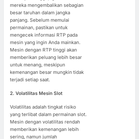
mereka mengembalikan sebagian
besar taruhan dalam jangka
panjang. Sebelum memulai
permainan, pastikan untuk
mengecek informasi RTP pada
mesin yang ingin Anda mainkan.
Mesin dengan RTP tinggi akan
memberikan peluang lebih besar
untuk menang, meskipun
kemenangan besar mungkin tidak
terjadi setiap saat.
2.
Volatilitas Mesin Slot
Volatilitas adalah tingkat risiko
yang terlibat dalam permainan slot.
Mesin dengan volatilitas rendah
memberikan kemenangan lebih
sering, namun jumlah