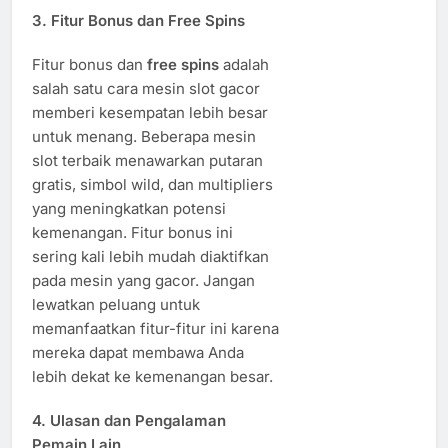
3.
Fitur Bonus dan Free Spins
Fitur bonus dan
free spins
adalah
salah satu cara mesin slot gacor
memberi kesempatan lebih besar
untuk menang. Beberapa mesin
slot terbaik menawarkan putaran
gratis, simbol wild, dan multipliers
yang meningkatkan potensi
kemenangan. Fitur bonus ini
sering kali lebih mudah diaktifkan
pada mesin yang gacor. Jangan
lewatkan peluang untuk
memanfaatkan fitur-fitur ini karena
mereka dapat membawa Anda
lebih dekat ke kemenangan besar.
4.
Ulasan dan Pengalaman
Pemain Lain