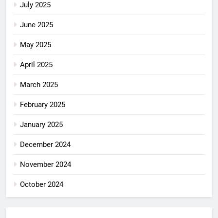
July 2025
June 2025
May 2025
April 2025
March 2025
February 2025
January 2025
December 2024
November 2024
October 2024