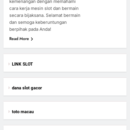
kemenangan dengan memahami
cara kerja mesin slot dan bermain
secara bijaksana. Selamat bermain
dan semoga keberuntungan
berpihak pada Anda!
Read More
LINK SLOT
dana slot gacor
toto macau