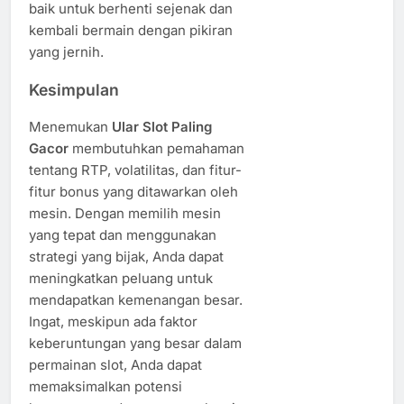
baik untuk berhenti sejenak dan
kembali bermain dengan pikiran
yang jernih.
Kesimpulan
Menemukan
Ular Slot Paling
Gacor
membutuhkan pemahaman
tentang RTP, volatilitas, dan fitur-
fitur bonus yang ditawarkan oleh
mesin. Dengan memilih mesin
yang tepat dan menggunakan
strategi yang bijak, Anda dapat
meningkatkan peluang untuk
mendapatkan kemenangan besar.
Ingat, meskipun ada faktor
keberuntungan yang besar dalam
permainan slot, Anda dapat
memaksimalkan potensi