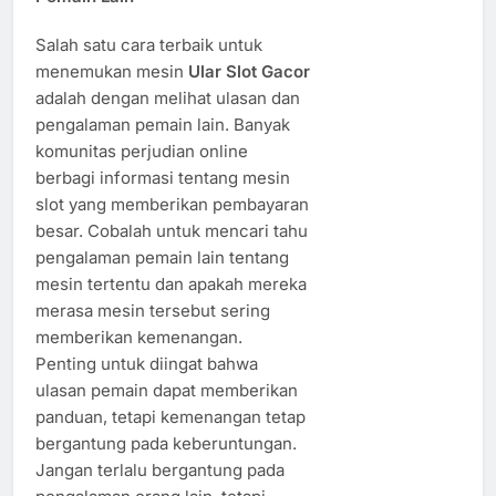
Salah satu cara terbaik untuk
menemukan mesin
Ular Slot Gacor
adalah dengan melihat ulasan dan
pengalaman pemain lain. Banyak
komunitas perjudian online
berbagi informasi tentang mesin
slot yang memberikan pembayaran
besar. Cobalah untuk mencari tahu
pengalaman pemain lain tentang
mesin tertentu dan apakah mereka
merasa mesin tersebut sering
memberikan kemenangan.
Penting untuk diingat bahwa
ulasan pemain dapat memberikan
panduan, tetapi kemenangan tetap
bergantung pada keberuntungan.
Jangan terlalu bergantung pada