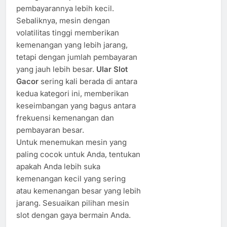
pembayarannya lebih kecil.
Sebaliknya, mesin dengan
volatilitas tinggi memberikan
kemenangan yang lebih jarang,
tetapi dengan jumlah pembayaran
yang jauh lebih besar.
Ular Slot
Gacor
sering kali berada di antara
kedua kategori ini, memberikan
keseimbangan yang bagus antara
frekuensi kemenangan dan
pembayaran besar.
Untuk menemukan mesin yang
paling cocok untuk Anda, tentukan
apakah Anda lebih suka
kemenangan kecil yang sering
atau kemenangan besar yang lebih
jarang. Sesuaikan pilihan mesin
slot dengan gaya bermain Anda.