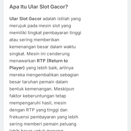
Apa Itu Ular Slot Gacor?
Ular Slot Gacor
adalah istilah yang
merujuk pada mesin slot yang
memiliki tingkat pembayaran tinggi
atau sering memberikan
kemenangan besar dalam waktu
singkat. Mesin ini cenderung
menawarkan
RTP (Return to
Player)
yang lebih baik, artinya
mereka mengembalikan sebagian
besar taruhan pemain dalam
bentuk kemenangan. Meskipun
faktor keberuntungan tetap
mempengaruhi hasil, mesin
dengan RTP yang tinggi dan
frekuensi pembayaran yang lebih
sering memberi pemain peluang
lebih besar untuk menang.