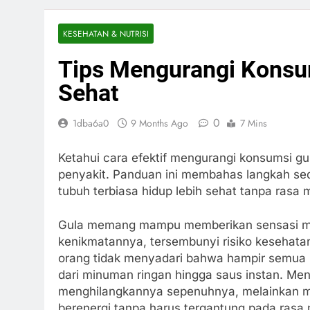
KESEHATAN & NUTRISI
Tips Mengurangi Konsu
Sehat
0
1dba6a0
9 Months Ago
7 Mins
Ketahui cara efektif mengurangi konsumsi 
penyakit. Panduan ini membahas langkah sed
tubuh terbiasa hidup lebih sehat tanpa rasa 
Gula memang mampu memberikan sensasi ma
kenikmatannya, tersembunyi risiko kesehatan
orang tidak menyadari bahwa hampir semua
dari minuman ringan hingga saus instan. Men
menghilangkannya sepenuhnya, melainkan m
berenergi tanpa harus tergantung pada rasa 