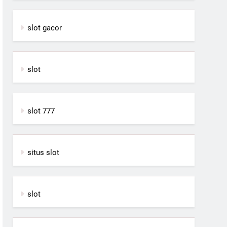
slot gacor
slot
slot 777
situs slot
slot