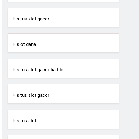
situs slot gacor
slot dana
situs slot gacor hari ini
situs slot gacor
situs slot