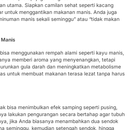
kan utama. Siapkan camilan sehat seperti kacang
ar untuk menggantikan makanan manis. Anda juga
 minuman manis sekali seminggu” atau “tidak makan
 Manis
isa menggunakan rempah alami seperti kayu manis,
 hanya memberi aroma yang menyenangkan, tetapi
enurunkan gula darah dan meningkatkan metabolisme
as untuk membuat makanan terasa lezat tanpa harus
k bisa menimbulkan efek samping seperti pusing,
nya lakukan pengurangan secara bertahap agar tubuh
lnya, jika Anda biasanya menambahkan dua sendok
ama seminggu, kemudian setengah sendok, hingga