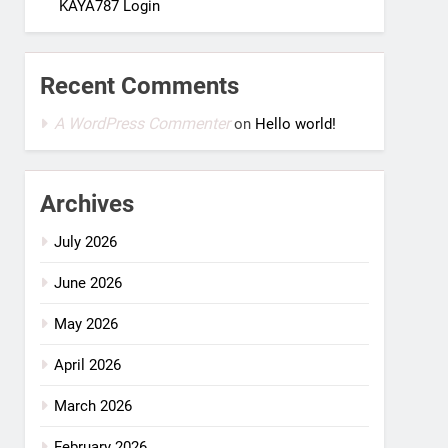
KAYA787 Login
Recent Comments
A WordPress Commenter
on
Hello world!
Archives
July 2026
June 2026
May 2026
April 2026
March 2026
February 2026