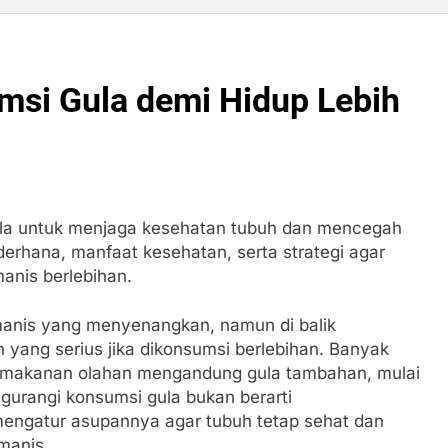
msi Gula demi Hidup Lebih
gula untuk menjaga kesehatan tubuh dan mencegah
erhana, manfaat kesehatan, serta strategi agar
manis berlebihan.
nis yang menyenangkan, namun di balik
 yang serius jika dikonsumsi berlebihan. Banyak
 makanan olahan mengandung gula tambahan, mulai
gurangi konsumsi gula bukan berarti
engatur asupannya agar tubuh tetap sehat dan
manis.