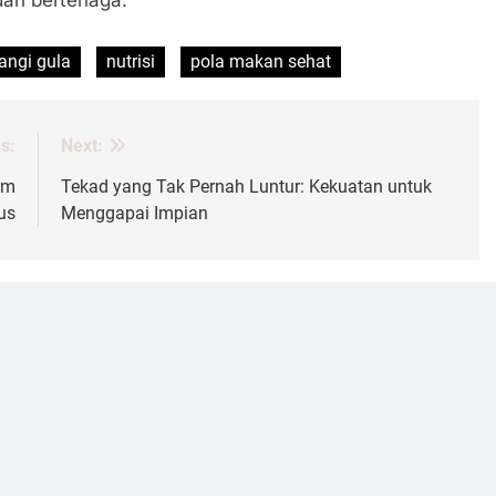
angi gula
nutrisi
pola makan sehat
s:
Next:
um
Tekad yang Tak Pernah Luntur: Kekuatan untuk
us
Menggapai Impian