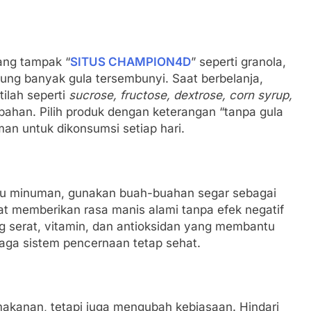
ang tampak “
SITUS CHAMPION4D
” seperti granola,
ung banyak gula tersembunyi. Saat berbelanja,
tilah seperti
sucrose, fructose, dextrose, corn syrup,
mbahan. Pilih produk dengan keterangan “tanpa gula
an untuk dikonsumsi setiap hari.
au minuman, gunakan buah-buahan segar sebagai
at memberikan rasa manis alami tanpa efek negatif
ng serat, vitamin, dan antioksidan yang membantu
ga sistem pencernaan tetap sehat.
akanan, tetapi juga mengubah kebiasaan. Hindari