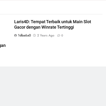
Laris4D: Tempat Terbaik untuk Main Slot
Gacor dengan Winrate Tertinggi
1dba6a0
2 Years Ago
0
gan