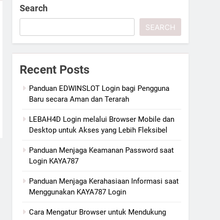
Search
SEARCH
Recent Posts
Panduan EDWINSLOT Login bagi Pengguna
Baru secara Aman dan Terarah
LEBAH4D Login melalui Browser Mobile dan
Desktop untuk Akses yang Lebih Fleksibel
Panduan Menjaga Keamanan Password saat
Login KAYA787
Panduan Menjaga Kerahasiaan Informasi saat
Menggunakan KAYA787 Login
Cara Mengatur Browser untuk Mendukung