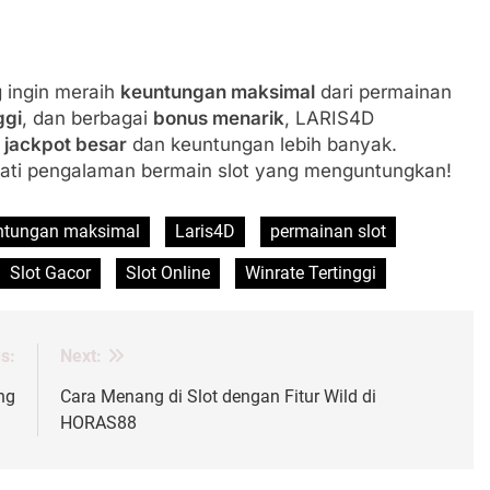
g ingin meraih
keuntungan maksimal
dari permainan
ggi
, dan berbagai
bonus menarik
, LARIS4D
h
jackpot besar
dan keuntungan lebih banyak.
ati pengalaman bermain slot yang menguntungkan!
ntungan maksimal
Laris4D
permainan slot
Slot Gacor
Slot Online
Winrate Tertinggi
s:
Next:
ng
Cara Menang di Slot dengan Fitur Wild di
HORAS88