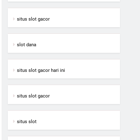
situs slot gacor
slot dana
situs slot gacor hari ini
situs slot gacor
situs slot