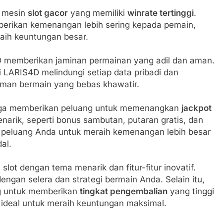
n mesin
slot gacor
yang memiliki
winrate tertinggi
.
mberikan kemenangan lebih sering kepada pemain,
aih keuntungan besar.
 memberikan jaminan permainan yang adil dan aman.
 LARIS4D melindungi setiap data pribadi dan
aman bermain yang bebas khawatir.
ga memberikan peluang untuk memenangkan
jackpot
narik, seperti bonus sambutan, putaran gratis, dan
peluang Anda untuk meraih kemenangan lebih besar
al.
lot dengan tema menarik dan fitur-fitur inovatif.
ngan selera dan strategi bermain Anda. Selain itu,
ng untuk memberikan
tingkat pengembalian
yang tinggi
 ideal untuk meraih keuntungan maksimal.