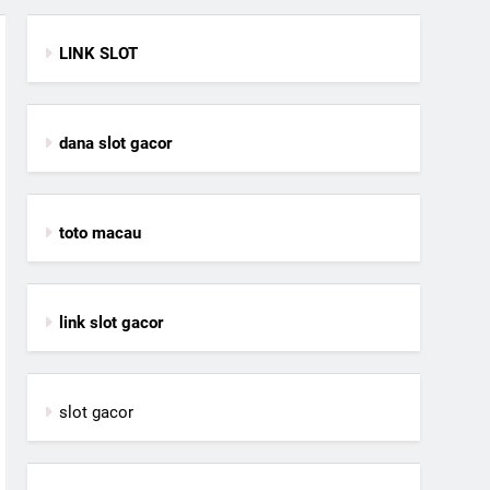
LINK SLOT
dana slot gacor
toto macau
link slot gacor
slot gacor