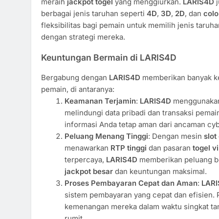
meraih
jackpot togel
yang menggiurkan.
LARIS4D
j
berbagai jenis taruhan seperti
4D
,
3D
,
2D
, dan
colo
fleksibilitas bagi pemain untuk memilih jenis taruh
dengan strategi mereka.
Keuntungan Bermain di LARIS4D
Bergabung dengan
LARIS4D
memberikan banyak k
pemain, di antaranya:
Keamanan Terjamin
:
LARIS4D
menggunaka
melindungi data pribadi dan transaksi pema
informasi Anda tetap aman dari ancaman cyb
Peluang Menang Tinggi
: Dengan mesin
slot
menawarkan
RTP tinggi
dan pasaran
togel v
terpercaya,
LARIS4D
memberikan peluang be
jackpot besar
dan keuntungan maksimal.
Proses Pembayaran Cepat dan Aman
:
LAR
sistem pembayaran yang cepat dan efisien.
kemenangan mereka dalam waktu singkat ta
rumit.