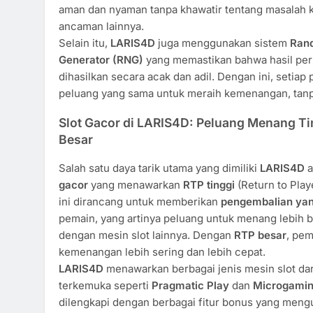
aman dan nyaman tanpa khawatir tentang masalah 
ancaman lainnya.
Selain itu,
LARIS4D
juga menggunakan sistem
Ran
Generator (RNG)
yang memastikan bahwa hasil pe
dihasilkan secara acak dan adil. Dengan ini, setiap
peluang yang sama untuk meraih kemenangan, tanp
Slot Gacor di LARIS4D: Peluang Menang T
Besar
Salah satu daya tarik utama yang dimiliki
LARIS4D
a
gacor
yang menawarkan
RTP tinggi
(Return to Play
ini dirancang untuk memberikan
pengembalian yang
pemain, yang artinya peluang untuk menang lebih 
dengan mesin slot lainnya. Dengan
RTP besar
, pem
kemenangan lebih sering dan lebih cepat.
LARIS4D
menawarkan berbagai jenis mesin slot da
terkemuka seperti
Pragmatic Play
dan
Microgami
dilengkapi dengan berbagai fitur bonus yang meng