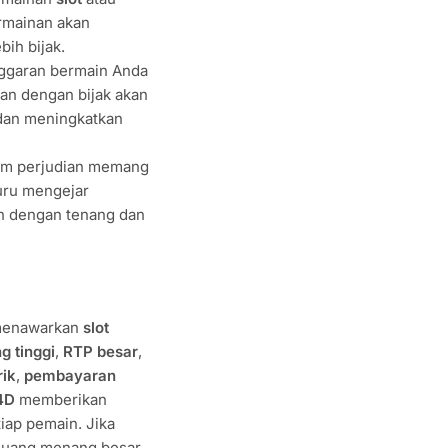
rmainan akan
ih bijak.
nggaran bermain Anda
ran dengan bijak akan
dan meningkatkan
am perjudian memang
uru mengejar
n dengan tenang dan
g menawarkan
slot
 tinggi
,
RTP besar
,
rik
,
pembayaran
4D
memberikan
ap pemain. Jika
eluang menang besar