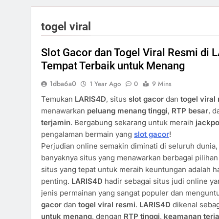
togel viral
Slot Gacor dan Togel Viral Resmi di 
Tempat Terbaik untuk Menang
1dba6a0
1 Year Ago
0
9 Mins
Temukan
LARIS4D
, situs
slot gacor
dan
togel viral
menawarkan
peluang menang tinggi
,
RTP besar
, 
terjamin
. Bergabung sekarang untuk meraih
jackpo
pengalaman bermain yang
slot gacor
!
Perjudian online semakin diminati di seluruh dunia
banyaknya situs yang menawarkan berbagai pilihan
situs yang tepat untuk meraih keuntungan adalah h
penting.
LARIS4D
hadir sebagai situs judi online 
jenis permainan yang sangat populer dan mengunt
gacor
dan
togel viral resmi
.
LARIS4D
dikenal seba
untuk menang
, dengan
RTP tinggi
,
keamanan terj