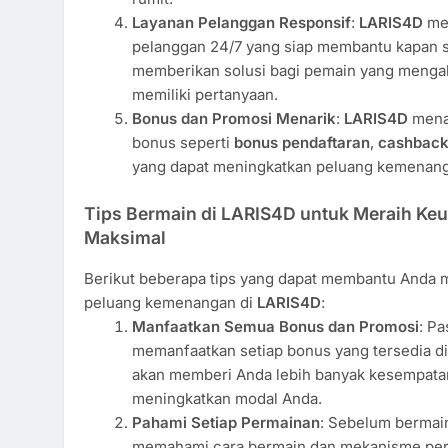
Layanan Pelanggan Responsif
:
LARIS4D
men
pelanggan 24/7 yang siap membantu kapan sa
memberikan solusi bagi pemain yang mengal
memiliki pertanyaan.
Bonus dan Promosi Menarik
:
LARIS4D
mena
bonus seperti
bonus pendaftaran
,
cashbac
yang dapat meningkatkan peluang kemenan
Tips Bermain di LARIS4D untuk Meraih Ke
Maksimal
Berikut beberapa tips yang dapat membantu Anda
peluang kemenangan di
LARIS4D
:
Manfaatkan Semua Bonus dan Promosi
: Pa
memanfaatkan setiap bonus yang tersedia d
akan memberi Anda lebih banyak kesempata
meningkatkan modal Anda.
Pahami Setiap Permainan
: Sebelum bermain
memahami cara bermain dan mekanisme pe