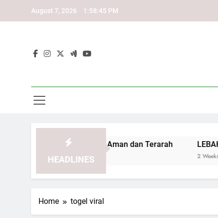
Skip
August 7, 2026
1:58:46 PM
to
content
The
The Photo
guna Baru secara Aman dan Terarah
LEBAH4D Login mel
2 Weeks Ago
HEADLINES
Home
togel viral