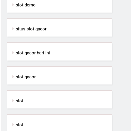
slot demo
situs slot gacor
slot gacor hari ini
slot gacor
slot
slot