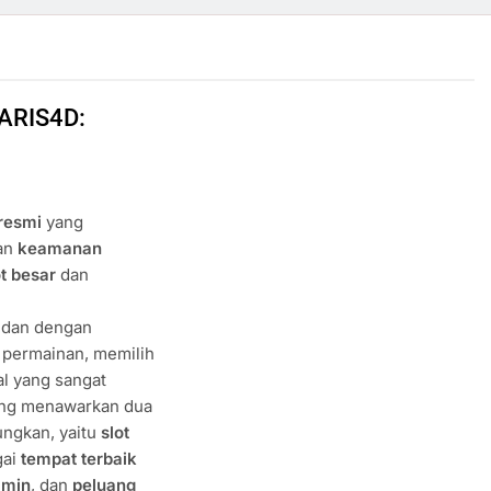
LARIS4D:
 resmi
yang
dan
keamanan
t besar
dan
, dan dengan
 permainan, memilih
al yang sangat
yang menawarkan dua
ungkan, yaitu
slot
gai
tempat terbaik
amin
, dan
peluang