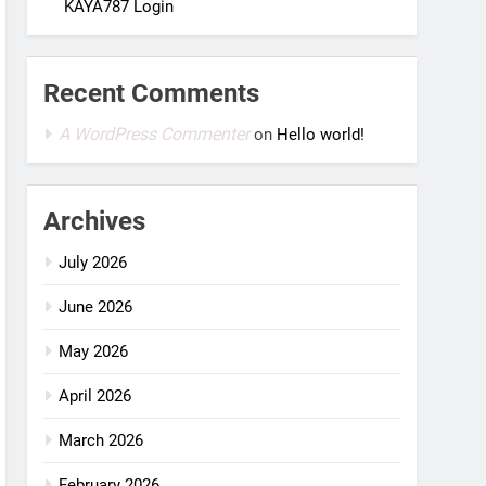
KAYA787 Login
Recent Comments
A WordPress Commenter
on
Hello world!
Archives
July 2026
June 2026
May 2026
April 2026
March 2026
February 2026