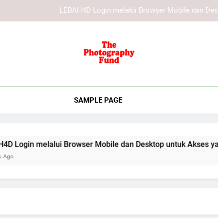
LEBAH4D Login melalui Browser Mobile dan Desk
Panduan Menjaga Ke
Panduan Menjaga Kerahasiaan Infor
 Photography Fund
Panduan EDWINSLOT Login bagi Pe
graphy Fund Menyediakan Dukungan Bagi Fotografer Kreatif. 
LEBAH4D Login melalui Browser Mobile dan Desk
SAMPLE PAGE
Panduan Menjaga Ke
Panduan Menjaga Kerahasiaan Infor
alui Browser Mobile dan Desktop untuk Akses yang Lebih Fle