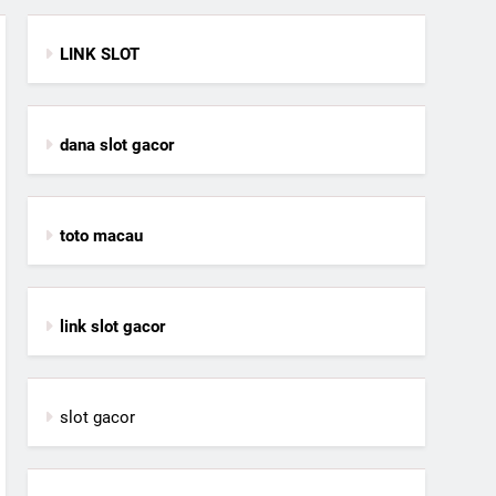
LINK SLOT
dana slot gacor
toto macau
link slot gacor
slot gacor