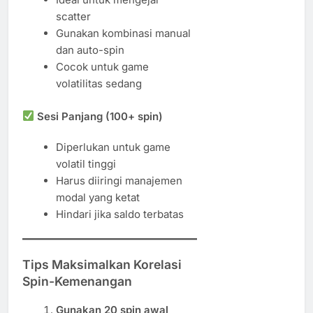
scatter
Gunakan kombinasi manual
dan auto-spin
Cocok untuk game
volatilitas sedang
Sesi Panjang (100+ spin)
Diperlukan untuk game
volatil tinggi
Harus diiringi manajemen
modal yang ketat
Hindari jika saldo terbatas
Tips Maksimalkan Korelasi
Spin-Kemenangan
Gunakan 20 spin awal