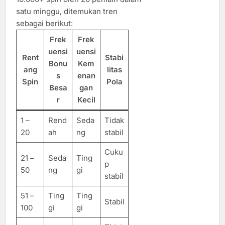
satu minggu, ditemukan tren
sebagai berikut:
Frek
Frek
uensi
uensi
Rent
Stabi
Bonu
Kem
ang
litas
s
enan
Spin
Pola
Besa
gan
r
Kecil
1 –
Rend
Seda
Tidak
20
ah
ng
stabil
Cuku
21 –
Seda
Ting
p
50
ng
gi
stabil
51 –
Ting
Ting
Stabil
100
gi
gi