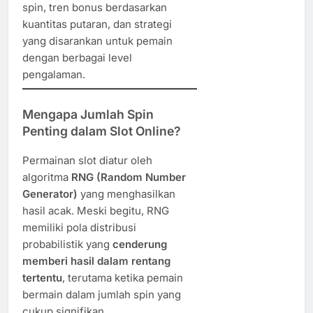
spin, tren bonus berdasarkan
kuantitas putaran, dan strategi
yang disarankan untuk pemain
dengan berbagai level
pengalaman.
Mengapa Jumlah Spin
Penting dalam Slot Online?
Permainan slot diatur oleh
algoritma
RNG (Random Number
Generator)
yang menghasilkan
hasil acak. Meski begitu, RNG
memiliki pola distribusi
probabilistik yang
cenderung
memberi hasil dalam rentang
tertentu
, terutama ketika pemain
bermain dalam jumlah spin yang
cukup signifikan.