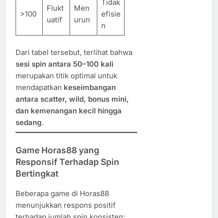
Tidak
Flukt
Men
>100
efisie
uatif
urun
n
Dari tabel tersebut, terlihat bahwa
sesi spin antara 50–100 kali
merupakan titik optimal untuk
mendapatkan
keseimbangan
antara scatter, wild, bonus mini,
dan kemenangan kecil hingga
sedang
.
Game Horas88 yang
Responsif Terhadap Spin
Bertingkat
Beberapa game di Horas88
menunjukkan respons positif
terhadap jumlah spin konsisten: