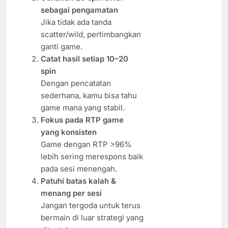
sebagai pengamatan
Jika tidak ada tanda
scatter/wild, pertimbangkan
ganti game.
Catat hasil setiap 10–20
spin
Dengan pencatatan
sederhana, kamu bisa tahu
game mana yang stabil.
Fokus pada RTP game
yang konsisten
Game dengan RTP >96%
lebih sering merespons baik
pada sesi menengah.
Patuhi batas kalah &
menang per sesi
Jangan tergoda untuk terus
bermain di luar strategi yang