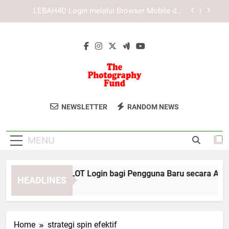
Skip
Panduan Menjaga Keamanan Password saat
to
Login KAYA787
content
Panduan Menjaga Kerahasiaan Informasi saat
Menggunakan KAYA787 Login
Panduan EDWINSLOT Login bagi Pengguna Baru
secara Aman dan Terarah
LEBAH4D Login melalui Browser Mobile dan
Desktop untuk Akses yang Lebih Fleksibel
The
The Photography Fund Menyediakan
Panduan Menjaga Keamanan Password saat
NEWSLETTER
RANDOM NEWS
Login KAYA787
Photography
Dukungan Bagi Fotografer Kreatif.
Panduan Menjaga Kerahasiaan Informasi saat
Sumber Daya Dan Peluang Pendanaan
Menggunakan KAYA787 Login
Fund
MENU
Bagi Seniman Visual.
nduan EDWINSLOT Login bagi Pengguna Baru secara Aman da
HEADLINES
eeks Ago
Home
strategi spin efektif