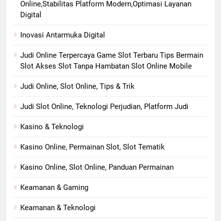
Online,Stabilitas Platform Modern,Optimasi Layanan
Digital
Inovasi Antarmuka Digital
Judi Online Terpercaya Game Slot Terbaru Tips Bermain
Slot Akses Slot Tanpa Hambatan Slot Online Mobile
Judi Online, Slot Online, Tips & Trik
Judi Slot Online, Teknologi Perjudian, Platform Judi
Kasino & Teknologi
Kasino Online, Permainan Slot, Slot Tematik
Kasino Online, Slot Online, Panduan Permainan
Keamanan & Gaming
Keamanan & Teknologi