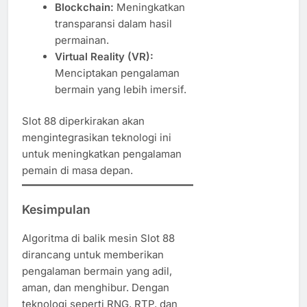
Blockchain:
Meningkatkan
transparansi dalam hasil
permainan.
Virtual Reality (VR):
Menciptakan pengalaman
bermain yang lebih imersif.
Slot 88 diperkirakan akan
mengintegrasikan teknologi ini
untuk meningkatkan pengalaman
pemain di masa depan.
Kesimpulan
Algoritma di balik mesin Slot 88
dirancang untuk memberikan
pengalaman bermain yang adil,
aman, dan menghibur. Dengan
teknologi seperti RNG, RTP, dan