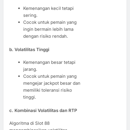
Kemenangan kecil tetapi
sering.
Cocok untuk pemain yang
ingin bermain lebih lama
dengan risiko rendah.
b. Volatilitas Tinggi
Kemenangan besar tetapi
jarang.
Cocok untuk pemain yang
mengejar jackpot besar dan
memiliki toleransi risiko
tinggi.
c. Kombinasi Volatilitas dan RTP
Algoritma di Slot 88