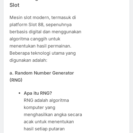
Slot
Mesin slot modern, termasuk di
platform Slot 88, sepenuhnya
berbasis digital dan menggunakan
algoritma canggih untuk
menentukan hasil permainan.
Beberapa teknologi utama yang
digunakan adalah:
a. Random Number Generator
(RNG)
Apa itu RNG?
RNG adalah algoritma
komputer yang
menghasilkan angka secara
acak untuk menentukan
hasil setiap putaran