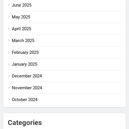
June 2025
May 2025
April 2025
March 2025
February 2025
January 2025
December 2024
November 2024
October 2024
Categories