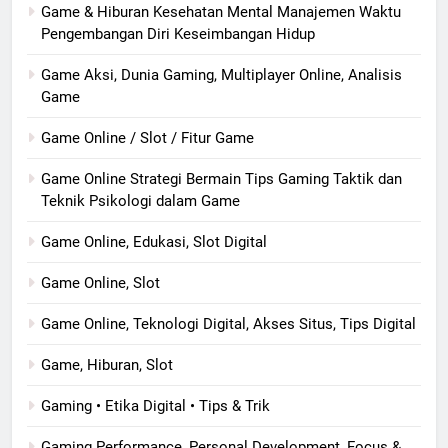
Game & Hiburan Kesehatan Mental Manajemen Waktu
Pengembangan Diri Keseimbangan Hidup
Game Aksi, Dunia Gaming, Multiplayer Online, Analisis
Game
Game Online / Slot / Fitur Game
Game Online Strategi Bermain Tips Gaming Taktik dan
Teknik Psikologi dalam Game
Game Online, Edukasi, Slot Digital
Game Online, Slot
Game Online, Teknologi Digital, Akses Situs, Tips Digital
Game, Hiburan, Slot
Gaming • Etika Digital • Tips & Trik
Gaming Performance, Personal Development, Focus &