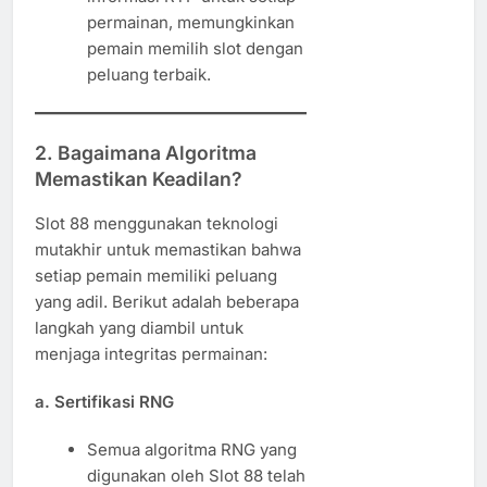
permainan, memungkinkan
pemain memilih slot dengan
peluang terbaik.
2. Bagaimana Algoritma
Memastikan Keadilan?
Slot 88 menggunakan teknologi
mutakhir untuk memastikan bahwa
setiap pemain memiliki peluang
yang adil. Berikut adalah beberapa
langkah yang diambil untuk
menjaga integritas permainan:
a. Sertifikasi RNG
Semua algoritma RNG yang
digunakan oleh Slot 88 telah