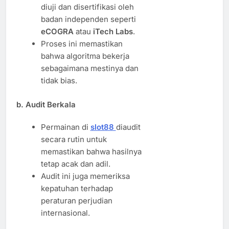
diuji dan disertifikasi oleh
badan independen seperti
eCOGRA
atau
iTech Labs
.
Proses ini memastikan
bahwa algoritma bekerja
sebagaimana mestinya dan
tidak bias.
b. Audit Berkala
Permainan di
slot88
diaudit
secara rutin untuk
memastikan bahwa hasilnya
tetap acak dan adil.
Audit ini juga memeriksa
kepatuhan terhadap
peraturan perjudian
internasional.