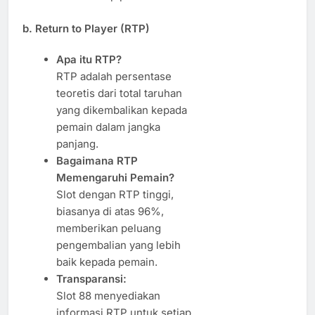
b. Return to Player (RTP)
Apa itu RTP?
RTP adalah persentase
teoretis dari total taruhan
yang dikembalikan kepada
pemain dalam jangka
panjang.
Bagaimana RTP
Memengaruhi Pemain?
Slot dengan RTP tinggi,
biasanya di atas 96%,
memberikan peluang
pengembalian yang lebih
baik kepada pemain.
Transparansi:
Slot 88 menyediakan
informasi RTP untuk setiap