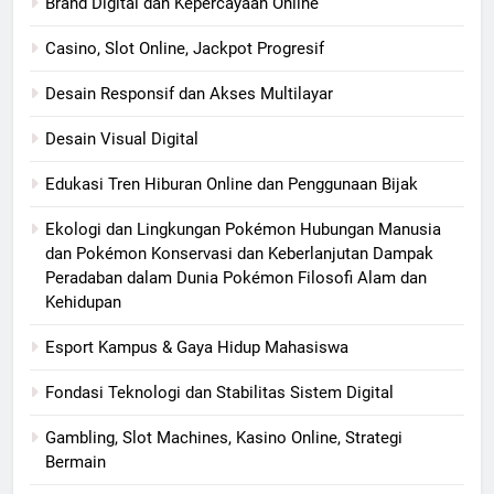
Brand Digital dan Kepercayaan Online
Casino, Slot Online, Jackpot Progresif
Desain Responsif dan Akses Multilayar
Desain Visual Digital
Edukasi Tren Hiburan Online dan Penggunaan Bijak
Ekologi dan Lingkungan Pokémon Hubungan Manusia
dan Pokémon Konservasi dan Keberlanjutan Dampak
Peradaban dalam Dunia Pokémon Filosofi Alam dan
Kehidupan
Esport Kampus & Gaya Hidup Mahasiswa
Fondasi Teknologi dan Stabilitas Sistem Digital
Gambling, Slot Machines, Kasino Online, Strategi
Bermain