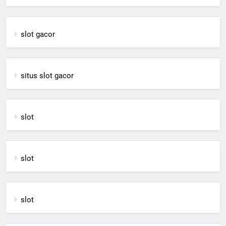
slot gacor
situs slot gacor
slot
slot
slot