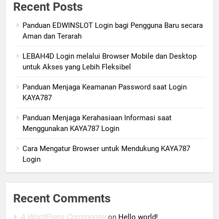
Recent Posts
Panduan EDWINSLOT Login bagi Pengguna Baru secara
Aman dan Terarah
LEBAH4D Login melalui Browser Mobile dan Desktop
untuk Akses yang Lebih Fleksibel
Panduan Menjaga Keamanan Password saat Login
KAYA787
Panduan Menjaga Kerahasiaan Informasi saat
Menggunakan KAYA787 Login
Cara Mengatur Browser untuk Mendukung KAYA787
Login
Recent Comments
A WordPress Commenter
on
Hello world!