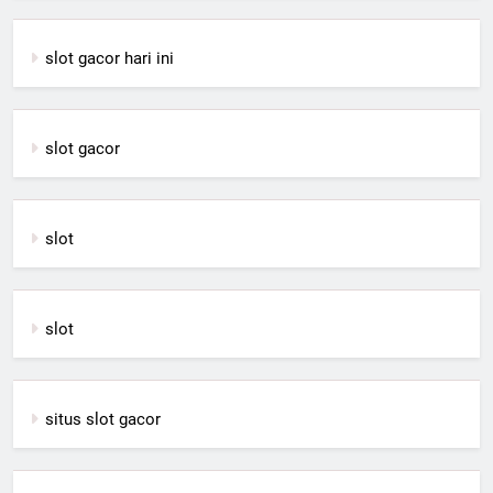
slot gacor hari ini
slot gacor
slot
slot
situs slot gacor