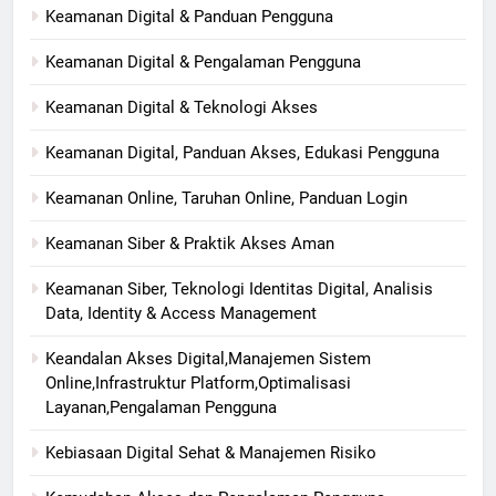
Keamanan Digital & Panduan Pengguna
Keamanan Digital & Pengalaman Pengguna
Keamanan Digital & Teknologi Akses
Keamanan Digital, Panduan Akses, Edukasi Pengguna
Keamanan Online, Taruhan Online, Panduan Login
Keamanan Siber & Praktik Akses Aman
Keamanan Siber, Teknologi Identitas Digital, Analisis
Data, Identity & Access Management
Keandalan Akses Digital,Manajemen Sistem
Online,Infrastruktur Platform,Optimalisasi
Layanan,Pengalaman Pengguna
Kebiasaan Digital Sehat & Manajemen Risiko