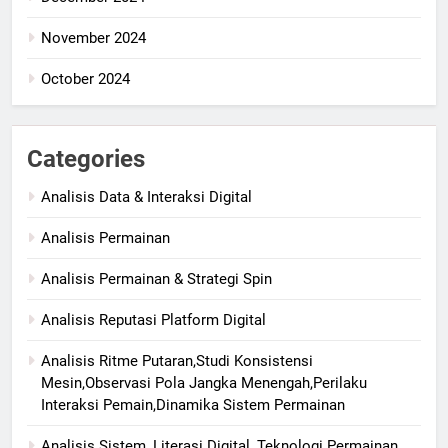
November 2024
October 2024
Categories
Analisis Data & Interaksi Digital
Analisis Permainan
Analisis Permainan & Strategi Spin
Analisis Reputasi Platform Digital
Analisis Ritme Putaran,Studi Konsistensi
Mesin,Observasi Pola Jangka Menengah,Perilaku
Interaksi Pemain,Dinamika Sistem Permainan
Analisis Sistem, Literasi Digital, Teknologi Permainan,