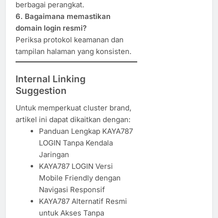
berbagai perangkat.
6. Bagaimana memastikan
domain login resmi?
Periksa protokol keamanan dan
tampilan halaman yang konsisten.
Internal Linking
Suggestion
Untuk memperkuat cluster brand,
artikel ini dapat dikaitkan dengan:
Panduan Lengkap KAYA787
LOGIN Tanpa Kendala
Jaringan
KAYA787 LOGIN Versi
Mobile Friendly dengan
Navigasi Responsif
KAYA787 Alternatif Resmi
untuk Akses Tanpa