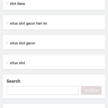
slot dana
situs slot gacor hari ini
situs slot gacor
situs slot
Search
SEARCH