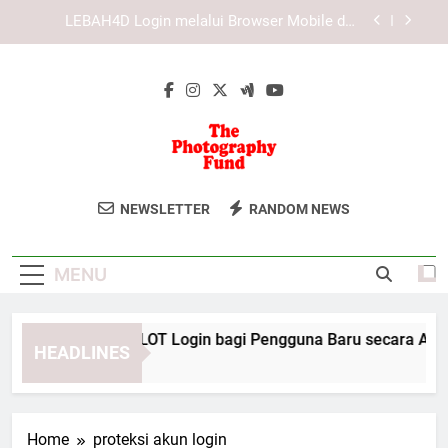
Skip
Panduan Menjaga Keamanan Password saat
to
Login KAYA787
content
Panduan Menjaga Kerahasiaan Informasi saat
Menggunakan KAYA787 Login
Panduan EDWINSLOT Login bagi Pengguna Baru
secara Aman dan Terarah
LEBAH4D Login melalui Browser Mobile dan
Desktop untuk Akses yang Lebih Fleksibel
The
The Photography Fund Menyediakan
Panduan Menjaga Keamanan Password saat
NEWSLETTER
RANDOM NEWS
Login KAYA787
Photography
Dukungan Bagi Fotografer Kreatif.
Panduan Menjaga Kerahasiaan Informasi saat
Sumber Daya Dan Peluang Pendanaan
Menggunakan KAYA787 Login
Fund
MENU
Bagi Seniman Visual.
nduan EDWINSLOT Login bagi Pengguna Baru secara Aman d
HEADLINES
Weeks Ago
Home
proteksi akun login