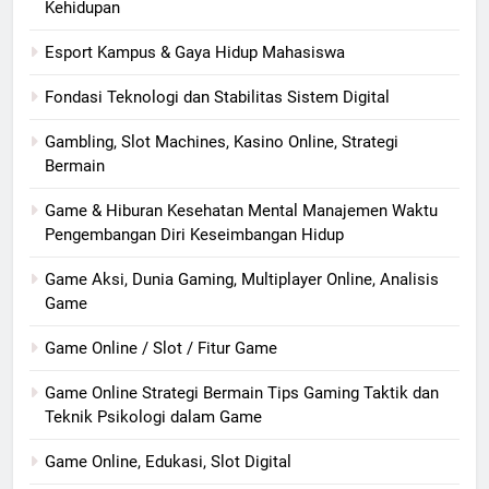
Kehidupan
Esport Kampus & Gaya Hidup Mahasiswa
Fondasi Teknologi dan Stabilitas Sistem Digital
Gambling, Slot Machines, Kasino Online, Strategi
Bermain
Game & Hiburan Kesehatan Mental Manajemen Waktu
Pengembangan Diri Keseimbangan Hidup
Game Aksi, Dunia Gaming, Multiplayer Online, Analisis
Game
Game Online / Slot / Fitur Game
Game Online Strategi Bermain Tips Gaming Taktik dan
Teknik Psikologi dalam Game
Game Online, Edukasi, Slot Digital