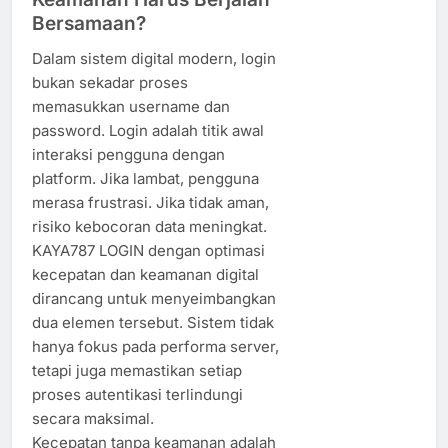
Bersamaan?
Dalam sistem digital modern, login
bukan sekadar proses
memasukkan username dan
password. Login adalah titik awal
interaksi pengguna dengan
platform. Jika lambat, pengguna
merasa frustrasi. Jika tidak aman,
risiko kebocoran data meningkat.
KAYA787 LOGIN dengan optimasi
kecepatan dan keamanan digital
dirancang untuk menyeimbangkan
dua elemen tersebut. Sistem tidak
hanya fokus pada performa server,
tetapi juga memastikan setiap
proses autentikasi terlindungi
secara maksimal.
Kecepatan tanpa keamanan adalah