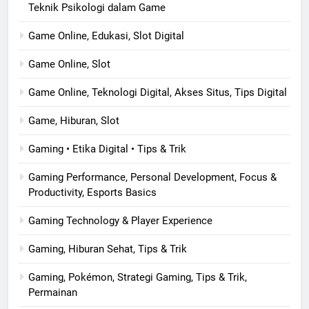
Teknik Psikologi dalam Game
Game Online, Edukasi, Slot Digital
Game Online, Slot
Game Online, Teknologi Digital, Akses Situs, Tips Digital
Game, Hiburan, Slot
Gaming • Etika Digital • Tips & Trik
Gaming Performance, Personal Development, Focus &
Productivity, Esports Basics
Gaming Technology & Player Experience
Gaming, Hiburan Sehat, Tips & Trik
Gaming, Pokémon, Strategi Gaming, Tips & Trik,
Permainan