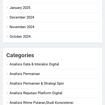
January 2025
December 2024
November 2024
October 2024
Categories
Analisis Data & Interaksi Digital
Analisis Permainan
Analisis Permainan & Strategi Spin
Analisis Reputasi Platform Digital
Analisis Ritme Putaran,Studi Konsistensi