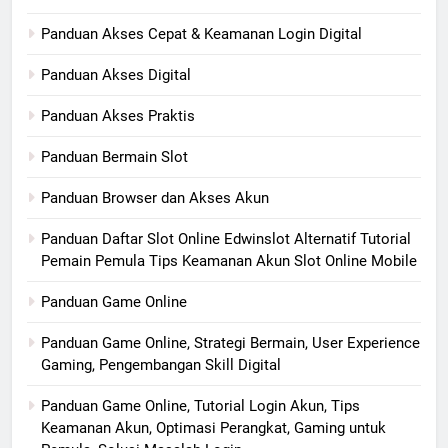
Panduan Akses Cepat & Keamanan Login Digital
Panduan Akses Digital
Panduan Akses Praktis
Panduan Bermain Slot
Panduan Browser dan Akses Akun
Panduan Daftar Slot Online Edwinslot Alternatif Tutorial
Pemain Pemula Tips Keamanan Akun Slot Online Mobile
Panduan Game Online
Panduan Game Online, Strategi Bermain, User Experience
Gaming, Pengembangan Skill Digital
Panduan Game Online, Tutorial Login Akun, Tips
Keamanan Akun, Optimasi Perangkat, Gaming untuk