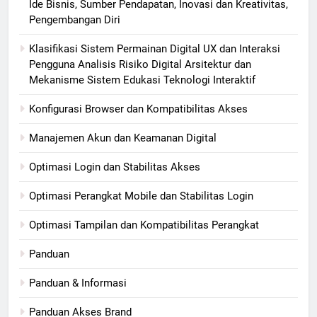
Ide Bisnis, Sumber Pendapatan, Inovasi dan Kreativitas,
Pengembangan Diri
Klasifikasi Sistem Permainan Digital UX dan Interaksi
Pengguna Analisis Risiko Digital Arsitektur dan
Mekanisme Sistem Edukasi Teknologi Interaktif
Konfigurasi Browser dan Kompatibilitas Akses
Manajemen Akun dan Keamanan Digital
Optimasi Login dan Stabilitas Akses
Optimasi Perangkat Mobile dan Stabilitas Login
Optimasi Tampilan dan Kompatibilitas Perangkat
Panduan
Panduan & Informasi
Panduan Akses Brand