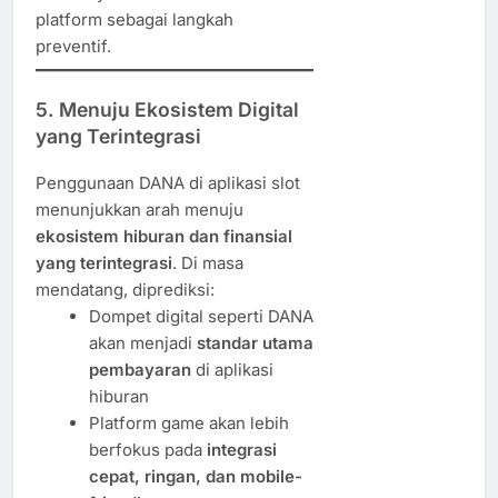
platform sebagai langkah
preventif.
5. Menuju Ekosistem Digital
yang Terintegrasi
Penggunaan DANA di aplikasi slot
menunjukkan arah menuju
ekosistem hiburan dan finansial
yang terintegrasi
. Di masa
mendatang, diprediksi:
Dompet digital seperti DANA
akan menjadi
standar utama
pembayaran
di aplikasi
hiburan
Platform game akan lebih
berfokus pada
integrasi
cepat, ringan, dan mobile-