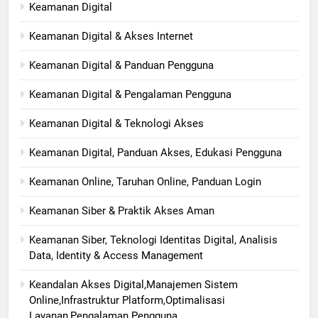
Keamanan Digital
Keamanan Digital & Akses Internet
Keamanan Digital & Panduan Pengguna
Keamanan Digital & Pengalaman Pengguna
Keamanan Digital & Teknologi Akses
Keamanan Digital, Panduan Akses, Edukasi Pengguna
Keamanan Online, Taruhan Online, Panduan Login
Keamanan Siber & Praktik Akses Aman
Keamanan Siber, Teknologi Identitas Digital, Analisis
Data, Identity & Access Management
Keandalan Akses Digital,Manajemen Sistem
Online,Infrastruktur Platform,Optimalisasi
Layanan,Pengalaman Pengguna