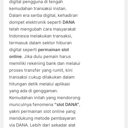
digital pengguna di tengah
kemudahan transaksi instan.
Dalam era serba digital, kehadiran
dompet elektronik seperti
DANA
telah mengubah cara masyarakat
Indonesia melakukan transaksi,
termasuk dalam sektor hiburan
digital seperti
permainan slot
online
. Jika dulu pemain harus
memiliki rekening bank dan melalui
proses transfer yang rumit, kini
transaksi cukup dilakukan dalam
hitungan detik melalui aplikasi
yang ada di genggaman.
Kemudahan inilah yang mendorong
munculnya fenomena
“slot DANA”
,
yakni permainan slot online yang
mendukung metode pembayaran
via DANA. Lebih dari sekadar alat