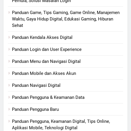
Pemula, Solusi Masalah Login
Panduan Game, Tips Gaming, Game Online, Manajemen
Waktu, Gaya Hidup Digital, Edukasi Gaming, Hiburan
Sehat
Panduan Kendala Akses Digital
Panduan Login dan User Experience
Panduan Menu dan Navigasi Digital
Panduan Mobile dan Akses Akun
Panduan Navigasi Digital
Panduan Pengguna & Keamanan Data
Panduan Pengguna Baru
Panduan Pengguna, Keamanan Digital, Tips Online,
Aplikasi Mobile, Teknologi Digital