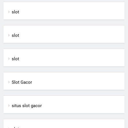
slot
slot
slot
Slot Gacor
situs slot gacor