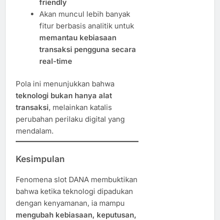
friendly
Akan muncul lebih banyak
fitur berbasis analitik untuk
memantau kebiasaan
transaksi pengguna secara
real-time
Pola ini menunjukkan bahwa
teknologi bukan hanya alat
transaksi
, melainkan katalis
perubahan perilaku digital yang
mendalam.
Kesimpulan
Fenomena slot DANA membuktikan
bahwa ketika teknologi dipadukan
dengan kenyamanan, ia mampu
mengubah kebiasaan, keputusan,