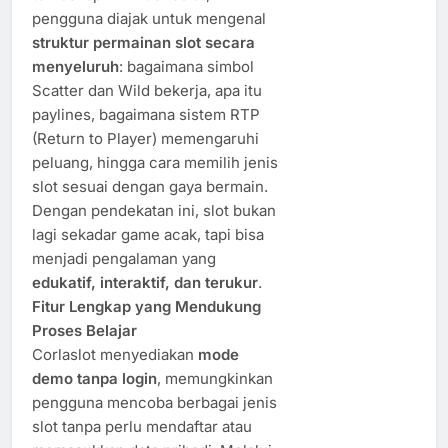
pengguna diajak untuk mengenal
struktur permainan slot secara
menyeluruh
: bagaimana simbol
Scatter dan Wild bekerja, apa itu
paylines, bagaimana sistem RTP
(Return to Player) memengaruhi
peluang, hingga cara memilih jenis
slot sesuai dengan gaya bermain.
Dengan pendekatan ini, slot bukan
lagi sekadar game acak, tapi bisa
menjadi pengalaman yang
edukatif, interaktif, dan terukur
.
Fitur Lengkap yang Mendukung
Proses Belajar
Corlaslot menyediakan
mode
demo tanpa login
, memungkinkan
pengguna mencoba berbagai jenis
slot tanpa perlu mendaftar atau