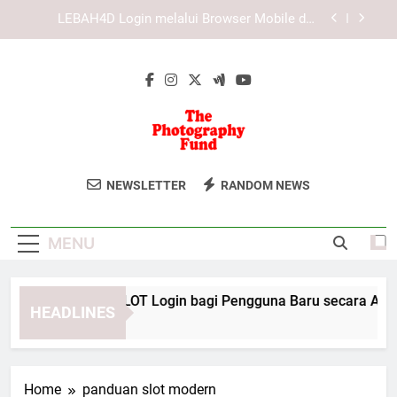
Skip
Panduan Menjaga Keamanan Password saat
to
Login KAYA787
content
Panduan Menjaga Kerahasiaan Informasi saat
Menggunakan KAYA787 Login
Panduan EDWINSLOT Login bagi Pengguna Baru
secara Aman dan Terarah
LEBAH4D Login melalui Browser Mobile dan
Desktop untuk Akses yang Lebih Fleksibel
The
The Photography Fund Menyediakan
Panduan Menjaga Keamanan Password saat
NEWSLETTER
RANDOM NEWS
Login KAYA787
Photography
Dukungan Bagi Fotografer Kreatif.
Panduan Menjaga Kerahasiaan Informasi saat
Sumber Daya Dan Peluang Pendanaan
Menggunakan KAYA787 Login
Fund
MENU
Bagi Seniman Visual.
anduan EDWINSLOT Login bagi Pengguna Baru secara Aman d
HEADLINES
 Weeks Ago
Home
panduan slot modern