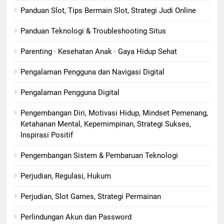
Panduan Slot, Tips Bermain Slot, Strategi Judi Online
Panduan Teknologi & Troubleshooting Situs
Parenting · Kesehatan Anak · Gaya Hidup Sehat
Pengalaman Pengguna dan Navigasi Digital
Pengalaman Pengguna Digital
Pengembangan Diri, Motivasi Hidup, Mindset Pemenang,
Ketahanan Mental, Kepemimpinan, Strategi Sukses,
Inspirasi Positif
Pengembangan Sistem & Pembaruan Teknologi
Perjudian, Regulasi, Hukum
Perjudian, Slot Games, Strategi Permainan
Perlindungan Akun dan Password