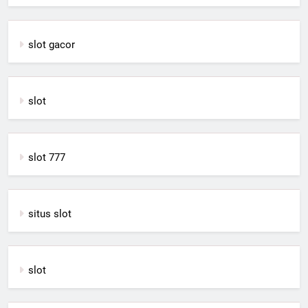
slot gacor
slot
slot 777
situs slot
slot