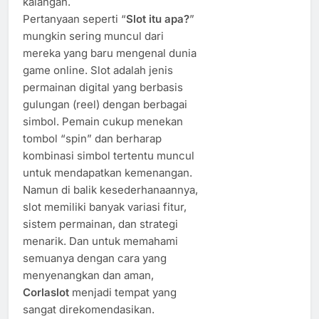
kalangan.
Pertanyaan seperti “
Slot itu apa?
”
mungkin sering muncul dari
mereka yang baru mengenal dunia
game online. Slot adalah jenis
permainan digital yang berbasis
gulungan (reel) dengan berbagai
simbol. Pemain cukup menekan
tombol “spin” dan berharap
kombinasi simbol tertentu muncul
untuk mendapatkan kemenangan.
Namun di balik kesederhanaannya,
slot memiliki banyak variasi fitur,
sistem permainan, dan strategi
menarik. Dan untuk memahami
semuanya dengan cara yang
menyenangkan dan aman,
Corlaslot
menjadi tempat yang
sangat direkomendasikan.