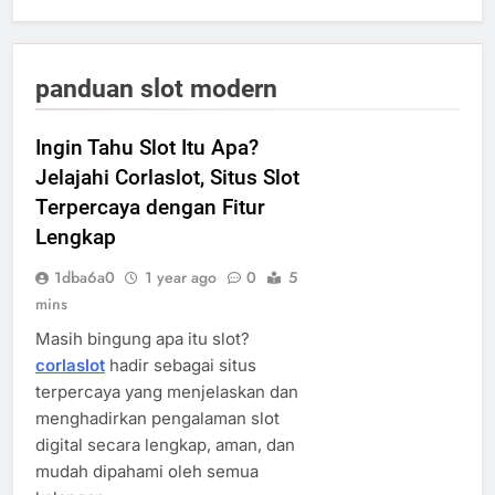
panduan slot modern
Ingin Tahu Slot Itu Apa?
Jelajahi Corlaslot, Situs Slot
Terpercaya dengan Fitur
Lengkap
1dba6a0
1 year ago
0
5
mins
Masih bingung apa itu slot?
corlaslot
hadir sebagai situs
terpercaya yang menjelaskan dan
menghadirkan pengalaman slot
digital secara lengkap, aman, dan
mudah dipahami oleh semua