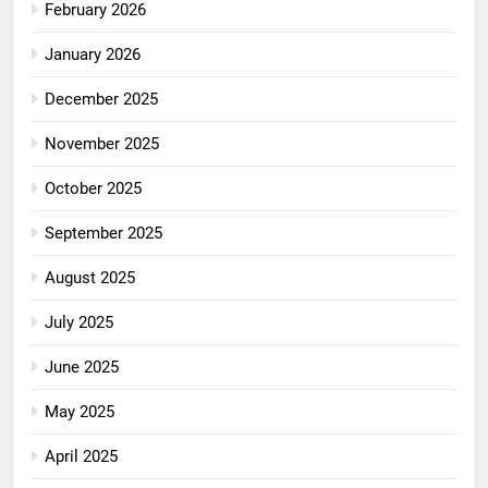
February 2026
January 2026
December 2025
November 2025
October 2025
September 2025
August 2025
July 2025
June 2025
May 2025
April 2025