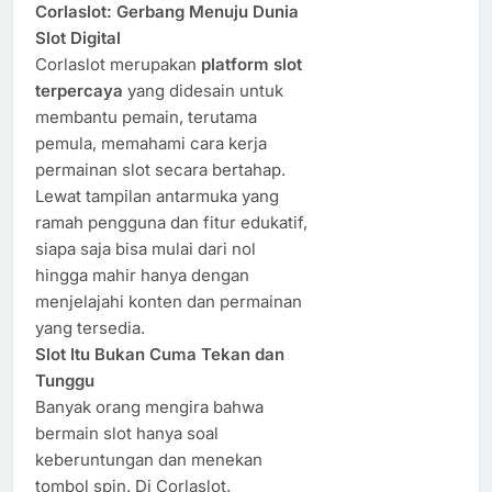
Corlaslot: Gerbang Menuju Dunia
Slot Digital
Corlaslot merupakan
platform slot
terpercaya
yang didesain untuk
membantu pemain, terutama
pemula, memahami cara kerja
permainan slot secara bertahap.
Lewat tampilan antarmuka yang
ramah pengguna dan fitur edukatif,
siapa saja bisa mulai dari nol
hingga mahir hanya dengan
menjelajahi konten dan permainan
yang tersedia.
Slot Itu Bukan Cuma Tekan dan
Tunggu
Banyak orang mengira bahwa
bermain slot hanya soal
keberuntungan dan menekan
tombol spin. Di Corlaslot,