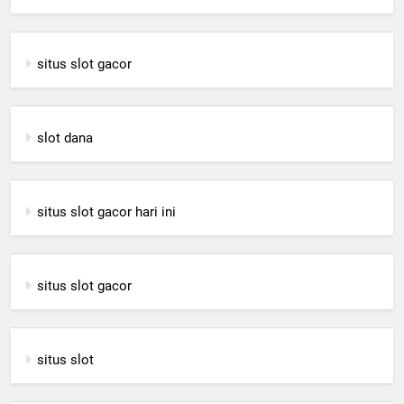
situs slot gacor
slot dana
situs slot gacor hari ini
situs slot gacor
situs slot