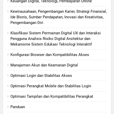
Keuangan Digital, Teknologi, Pembayaran Online
Kewirausahaan, Pengembangan Karier, Strategi Finansial,
Ide Bisnis, Sumber Pendapatan, Inovasi dan Kreativitas,
Pengembangan Diri
Klasifikasi Sistem Permainan Digital UX dan Interaksi
Pengguna Analisis Risiko Digital Arsitektur dan
Mekanisme Sistem Edukasi Teknologi Interaktif
Konfigurasi Browser dan Kompatibilitas Akses
Manajemen Akun dan Keamanan Digital
Optimasi Login dan Stabilitas Akses
Optimasi Perangkat Mobile dan Stabilitas Login
Optimasi Tampilan dan Kompatibilitas Perangkat
Panduan