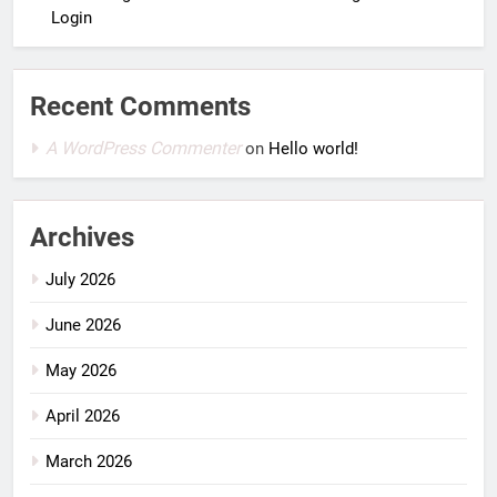
Login
Recent Comments
A WordPress Commenter
on
Hello world!
Archives
July 2026
June 2026
May 2026
April 2026
March 2026