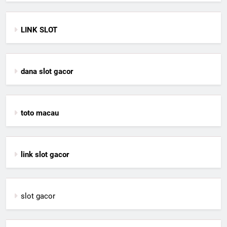
LINK SLOT
dana slot gacor
toto macau
link slot gacor
slot gacor