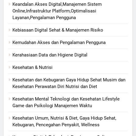
Keandalan Akses Digital,Manajemen Sistem
Online,Infrastruktur Platform,Optimalisasi
Layanan,Pengalaman Pengguna
Kebiasaan Digital Sehat & Manajemen Risiko
Kemudahan Akses dan Pengalaman Pengguna
Kerahasiaan Data dan Higiene Digital
Kesehatan & Nutrisi
Kesehatan dan Kebugaran Gaya Hidup Sehat Musim dan
Kesehatan Perawatan Diri Nutrisi dan Diet
Kesehatan Mental Teknologi dan Kesehatan Lifestyle
Game dan Psikologi Manajemen Waktu
Kesehatan Umum, Nutrisi & Diet, Gaya Hidup Sehat,
Kebugaran, Pencegahan Penyakit, Wellness