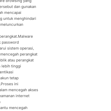
safe browsing yang
 tersebut dan gunakan
dah mencapai
ng untuk menghindari
 meluncurkan
perangkat.Malware
uk password
rui sistem operasi,
u mencegah perangkat
blik atau perangkat
 lebih tinggi
entikasi
 akun tetap
.Proses ini
dalam mencegah akses
keamanan internet
m
bantu mencegah