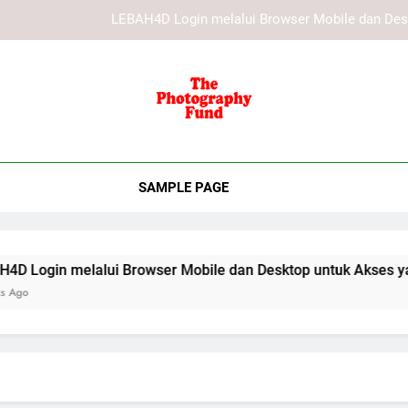
LEBAH4D Login melalui Browser Mobile dan Desk
Panduan Menjaga Ke
Panduan Menjaga Kerahasiaan Infor
 Photography Fund
Panduan EDWINSLOT Login bagi Pe
graphy Fund Menyediakan Dukungan Bagi Fotografer Kreatif. 
LEBAH4D Login melalui Browser Mobile dan Desk
SAMPLE PAGE
Panduan Menjaga Ke
Panduan Menjaga Kerahasiaan Infor
lalui Browser Mobile dan Desktop untuk Akses yang Lebih Fl