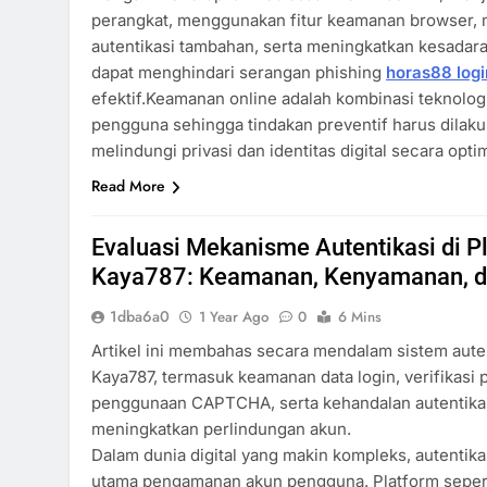
perangkat, menggunakan fitur keamanan browser,
autentikasi tambahan, serta meningkatkan kesadara
dapat menghindari serangan phishing
horas88 logi
efektif.Keamanan online adalah kombinasi teknologi
pengguna sehingga tindakan preventif harus dilaku
melindungi privasi dan identitas digital secara opti
Read More
Evaluasi Mekanisme Autentikasi di P
Kaya787: Keamanan, Kenyamanan, da
1dba6a0
1 Year Ago
0
6 Mins
Artikel ini membahas secara mendalam sistem auten
Kaya787, termasuk keamanan data login, verifikasi
penggunaan CAPTCHA, serta kehandalan autentikas
meningkatkan perlindungan akun.
Dalam dunia digital yang makin kompleks, autentik
utama pengamanan akun pengguna. Platform seper