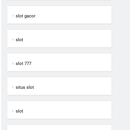
slot gacor
slot
slot 777
situs slot
slot