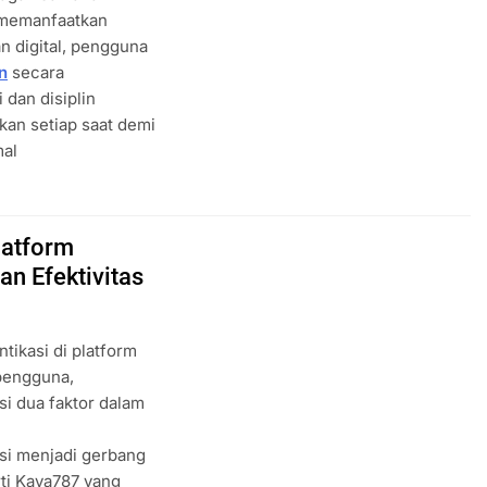
 memanfaatkan
n digital, pengguna
n
secara
 dan disiplin
kan setiap saat demi
mal
latform
n Efektivitas
tikasi di platform
 pengguna,
i dua faktor dalam
asi menjadi gerbang
ti Kaya787 yang