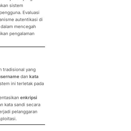
ukan sistem
 pengguna. Evaluasi
nisme autentikasi di
if dalam mencegah
erikan pengalaman
n tradisional yang
username
dan
kata
stem ini terletak pada
mentasikan
enkripsi
 kata sandi secara
erjadi pelanggaran
ploitasi.