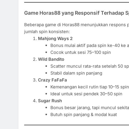
Game Horas88 yang Responsif Terhadap Sp
Beberapa game di Horas88 menunjukkan respons po
jumlah spin konsisten:
Mahjong Ways 2
Bonus mulai aktif pada spin ke-40 ke a
Cocok untuk sesi 75–100 spin
Wild Bandito
Scatter muncul rata-rata setelah 50 sp
Stabil dalam spin panjang
Crazy FaFaFa
Kemenangan kecil rutin tiap 10–15 spin
Ideal untuk sesi pendek 30–50 spin
Sugar Rush
Bonus besar jarang, tapi muncul sekit
Butuh spin panjang & modal kuat