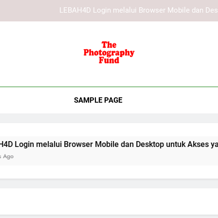
LEBAH4D Login melalui Browser Mobile dan Desk
Panduan Menjaga Ke
Panduan Menjaga Kerahasiaan Infor
 Photography Fund
Panduan EDWINSLOT Login bagi Pe
graphy Fund Menyediakan Dukungan Bagi Fotografer Kreatif. 
LEBAH4D Login melalui Browser Mobile dan Desk
SAMPLE PAGE
Panduan Menjaga Ke
Panduan Menjaga Kerahasiaan Infor
lalui Browser Mobile dan Desktop untuk Akses yang Lebih Fle