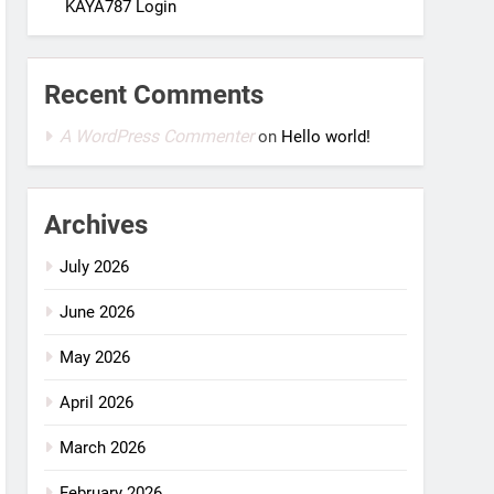
KAYA787 Login
Recent Comments
A WordPress Commenter
on
Hello world!
Archives
July 2026
June 2026
May 2026
April 2026
March 2026
February 2026