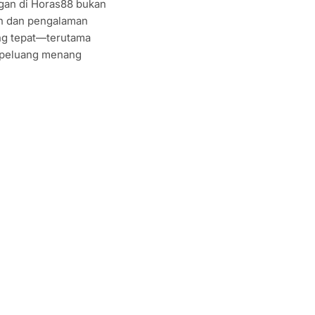
ngan di Horas88 bukan
an dan pengalaman
ang tepat—terutama
 peluang menang