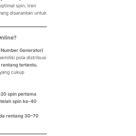
 optimal spin, tren
 yang disarankan untuk
Online?
Number Generator)
miliki pola distribusi
rentang tertentu
,
 yang cukup
–20 spin pertama
etelah spin ke-40
da rentang 30–70