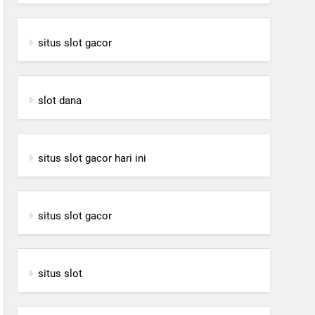
situs slot gacor
slot dana
situs slot gacor hari ini
situs slot gacor
situs slot