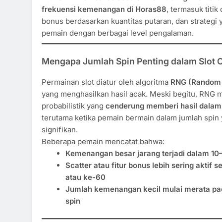
frekuensi kemenangan di Horas88
, termasuk titik
bonus berdasarkan kuantitas putaran, dan strategi
pemain dengan berbagai level pengalaman.
Mengapa Jumlah Spin Penting dalam Slot 
Permainan slot diatur oleh algoritma
RNG (Random 
yang menghasilkan hasil acak. Meski begitu, RNG me
probabilistik yang
cenderung memberi hasil dalam 
terutama ketika pemain bermain dalam jumlah spin
signifikan.
Beberapa pemain mencatat bahwa:
Kemenangan besar jarang terjadi dalam 10
Scatter atau fitur bonus lebih sering aktif s
atau ke-60
Jumlah kemenangan kecil mulai merata pa
spin