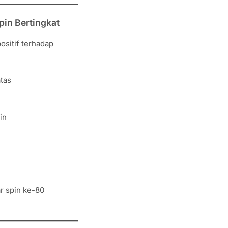
in Bertingkat
sitif terhadap
tas
in
ar spin ke-80