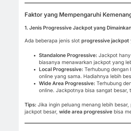
Faktor yang Mempengaruhi Kemenanga
1. Jenis Progressive Jackpot yang Dimainka
Ada beberapa jenis slot
progressive jackpot
Standalone Progressive:
Jackpot hanya
biasanya menawarkan jackpot yang lebih
Local Progressive:
Terhubung dengan be
online yang sama. Hadiahnya lebih besar
Wide Area Progressive:
Terhubung deng
online. Jackpotnya bisa sangat besar, 
Tips:
Jika ingin peluang menang lebih besar, 
jackpot besar,
wide area progressive
bisa men