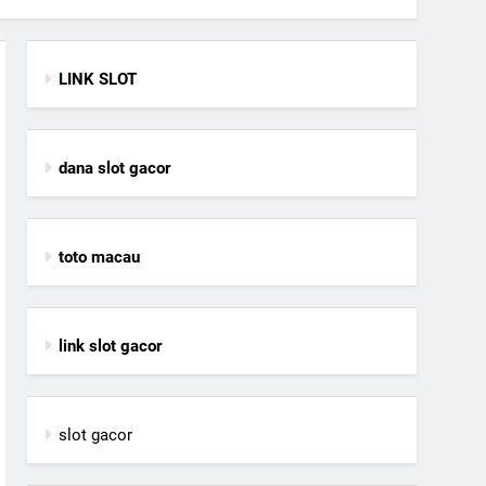
LINK SLOT
dana slot gacor
toto macau
link slot gacor
slot gacor