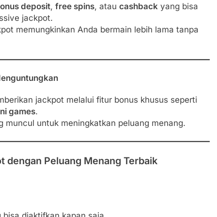
onus deposit
,
free spins
, atau
cashback
yang bisa
ssive jackpot.
kpot memungkinkan Anda bermain lebih lama tanpa
 Menguntungkan
erikan jackpot melalui fitur bonus khusus seperti
ni games
.
ring muncul untuk meningkatkan peluang menang.
ot dengan Peluang Menang Terbaik
bisa diaktifkan kapan saja.