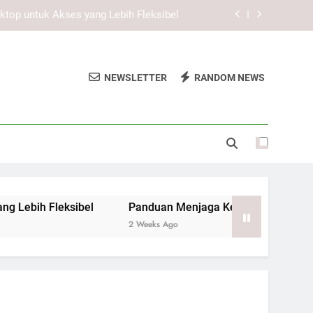
top untuk Akses yang Lebih Fleksibel
amanan Password saat Login KAYA787
masi saat Menggunakan KAYA787 Login
NEWSLETTER
RANDOM NEWS
ngguna Baru secara Aman dan Terarah
Sumber Daya Dan Peluang Pendanaan Bagi Seniman Visual.
top untuk Akses yang Lebih Fleksibel
amanan Password saat Login KAYA787
masi saat Menggunakan KAYA787 Login
ksibel
Panduan Menjaga Keamanan Password saat Lo
2 Weeks Ago