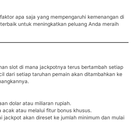
or-faktor apa saja yang mempengaruhi kemenangan di
gi terbaik untuk meningkatkan peluang Anda meraih
nan slot di mana jackpotnya terus bertambah setiap
il dari setiap taruhan pemain akan ditambahkan ke
enangkannya.
an dolar atau miliaran rupiah.
acak atau melalui fitur bonus khusus.
ai jackpot akan direset ke jumlah minimum dan mulai