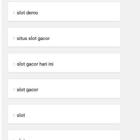
slot demo
situs slot gacor
slot gacor hari ini
slot gacor
slot