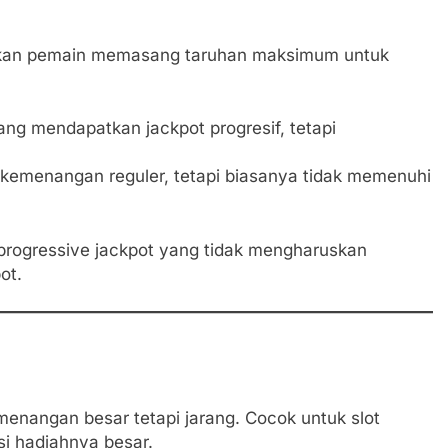
an pemain memasang taruhan maksimum untuk
ng mendapatkan jackpot progresif, tetapi
kemenangan reguler, tetapi biasanya tidak memenuhi
 progressive jackpot yang tidak mengharuskan
ot.
nangan besar tetapi jarang. Cocok untuk slot
si hadiahnya besar.