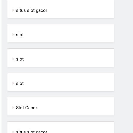
situs slot gacor
slot
slot
slot
Slot Gacor
situs slot gacor